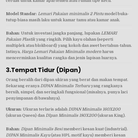
cerdas untuk kamar apartemen atau rumah tipe kecil.
Model Standar:
Lemari Pakaian minimalis 2 Pintu
model buka-
tutup biasa masih laku untuk kamar tamu atau kamar anak.
Bahan:
Untuk investasi jangka panjang, lupakan
LEMARI
Pakaian Plastik
yang ringkih. Pilih kayu olahan (seperti
multiplek atau blokboard) yang kokoh dan awet bertahun-tahun.
Intinya,
Harga Lemari Pakaian Minimalis modern
harus
mencerminkan kualitas rangka dan jenis lapisan luarnya.
3.Tempat Tidur (Dipan)
Orang beralih dari dipan ukiran yang berat dan makan tempat.
Sekarang eranya
DIPAN Minimalis Terbaru
yang rangkanya
bersih, simpel, dan seringkali fungsional (misalnya, punya laci
penyimpanan di bawahnya).
Ukuran:
Ukuran terlaris adalah
DIPAN Minimalis 160X200
(ukuran Queen) dan
DIpan Minimalis 180X200
(ukuran King).
Bahan:
Dipan Minimalis Besi
memberi kesan kuat (industrial).
DIPAN Minimalis Kayu
(atau HPL motif kayu) memberi kesan