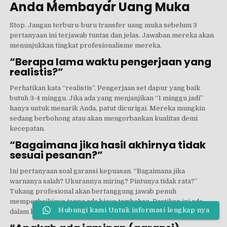
Anda Membayar Uang Muka
Stop. Jangan terburu-buru transfer uang muka sebelum 3
pertanyaan ini terjawab tuntas dan jelas. Jawaban mereka akan
menunjukkan tingkat profesionalisme mereka.
“Berapa lama waktu pengerjaan yang
realistis?”
Perhatikan kata “realistis”. Pengerjaan set dapur yang baik
butuh 3-4 minggu. Jika ada yang menjanjikan “1 minggu jadi”
hanya untuk menarik Anda, patut dicurigai. Mereka mungkin
sedang berbohong atau akan mengorbankan kualitas demi
kecepatan.
“Bagaimana jika hasil akhirnya tidak
sesuai pesanan?”
Ini pertanyaan soal garansi kepuasan. “Bagaimana jika
warnanya salah? Ukurannya miring? Pintunya tidak rata?”
Tukang profesional akan bertanggung jawab penuh
memperbaikinya tanpa ada biaya tambahan. Pastikan ini ada
Hubungi kami Untuk informasi lengkap nya
dalam kesepakatan.