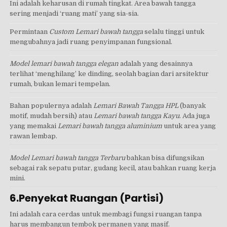
Ini adalah keharusan di rumah tingkat. Area bawah tangga
sering menjadi ‘ruang mati’ yang sia-sia.
Permintaan
Custom Lemari bawah tangga
selalu tinggi untuk
mengubahnya jadi ruang penyimpanan fungsional.
Model lemari bawah tangga elegan
adalah yang desainnya
terlihat ‘menghilang’ ke dinding, seolah bagian dari arsitektur
rumah, bukan lemari tempelan.
Bahan populernya adalah
Lemari Bawah Tangga HPL
(banyak
motif, mudah bersih) atau
Lemari bawah tangga Kayu
. Ada juga
yang memakai
Lemari bawah tangga aluminium
untuk area yang
rawan lembap.
Model Lemari bawah tangga Terbaru
bahkan bisa difungsikan
sebagai rak sepatu putar, gudang kecil, atau bahkan ruang kerja
mini.
6.Penyekat Ruangan (Partisi)
Ini adalah cara cerdas untuk membagi fungsi ruangan tanpa
harus membangun tembok permanen yang masif.