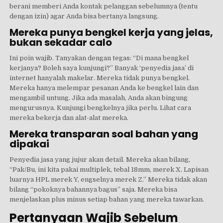
berani memberi Anda kontak pelanggan sebelumnya (tentu
dengan izin) agar Anda bisa bertanya langsung.
Mereka punya bengkel kerja yang jelas,
bukan sekadar calo
Ini poin wajib. Tanyakan dengan tegas: “Di mana bengkel
kerjanya? Boleh saya kunjungi?” Banyak ‘penyedia jasa’ di
internet hanyalah makelar. Mereka tidak punya bengkel.
Mereka hanya melempar pesanan Anda ke bengkel lain dan
mengambil untung. Jika ada masalah, Anda akan bingung
mengurusnya. Kunjungi bengkelnya jika perlu. Lihat cara
mereka bekerja dan alat-alat mereka.
Mereka transparan soal bahan yang
dipakai
Penyedia jasa yang jujur akan detail. Mereka akan bilang,
“Pak/Bu, ini kita pakai multiplek, tebal 18mm, merek X. Lapisan
luarnya HPL merek Y, engselnya merek Z.” Mereka tidak akan
bilang “pokoknya bahannya bagus” saja. Mereka bisa
menjelaskan plus minus setiap bahan yang mereka tawarkan.
Pertanyaan Wajib Sebelum