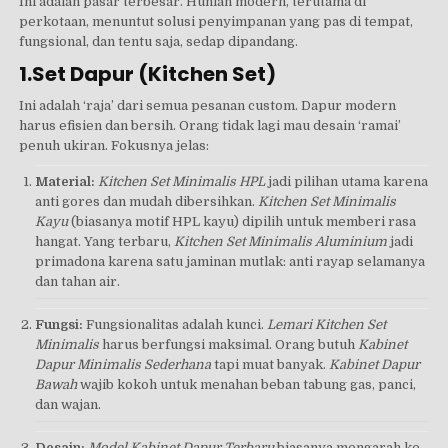
Ini adalah pasar terbesar. Hunian modern, terutama di
perkotaan, menuntut solusi penyimpanan yang pas di tempat,
fungsional, dan tentu saja, sedap dipandang.
1.Set Dapur (Kitchen Set)
Ini adalah ‘raja’ dari semua pesanan custom. Dapur modern
harus efisien dan bersih. Orang tidak lagi mau desain ‘ramai’
penuh ukiran. Fokusnya jelas:
Material:
Kitchen Set Minimalis HPL
jadi pilihan utama karena
anti gores dan mudah dibersihkan.
Kitchen Set Minimalis
Kayu
(biasanya motif HPL kayu) dipilih untuk memberi rasa
hangat. Yang terbaru,
Kitchen Set Minimalis Aluminium
jadi
primadona karena satu jaminan mutlak: anti rayap selamanya
dan tahan air.
Fungsi:
Fungsionalitas adalah kunci.
Lemari Kitchen Set
Minimalis
harus berfungsi maksimal. Orang butuh
Kabinet
Dapur Minimalis Sederhana
tapi muat banyak.
Kabinet Dapur
Bawah
wajib kokoh untuk menahan beban tabung gas, panci,
dan wajan.
Desain:
Model Kabinet Dapur Terbaru
biasanya mengarah ke