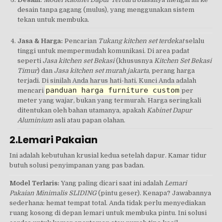
desain tanpa gagang (mulus), yang menggunakan sistem
tekan untuk membuka.
Jasa & Harga:
Pencarian
Tukang kitchen set terdekat
selalu
tinggi untuk mempermudah komunikasi. Di area padat
seperti
Jasa kitchen set Bekasi
(khususnya
Kitchen Set Bekasi
Timur
) dan
Jasa kitchen set murah jakarta
, perang harga
terjadi. Di sinilah Anda harus hati-hati. Kunci Anda adalah
panduan harga furniture custom
mencari
per
meter yang wajar, bukan yang termurah. Harga seringkali
ditentukan oleh bahan utamanya, apakah
Kabinet Dapur
Aluminium
asli atau papan olahan.
2.Lemari Pakaian
Ini adalah kebutuhan krusial kedua setelah dapur. Kamar tidur
butuh solusi penyimpanan yang pas badan.
Model Terlaris:
Yang paling dicari saat ini adalah
Lemari
Pakaian Minimalis SLIDING
(pintu geser). Kenapa? Jawabannya
sederhana: hemat tempat total. Anda tidak perlu menyediakan
ruang kosong di depan lemari untuk membuka pintu. Ini solusi