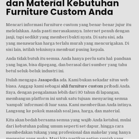
dan Material Kebutuhan
Furniture Custom Anda
Mencari informasi furniture custom yang benar-benar jujur itu
melelahkan. Anda pasti merasakannya. Internet penuh dengan
janji, tapi sedikit yang memberi bukti nyata. Di satu sisi, ada
yang menawarkan harga terlalu murah yang mencurigakan. Di
sisi lain, istilah teknisnya membuat pusing kepala.
Anda tidak butuh itu semua. Anda hanya perlu satu hal: panduan
yang lugas, bisa dipegang, dan berasal dari sumber yang tahu
betul seluk-beluk industri ini.
Itulah mengapa
Jasapedia
ada. Kami bukan sekadar situs web
biasa. Anggap kami sebagai
ahli furniture custom
pribadi Anda.
Saya, dengan pengalaman lebih dari 30 tahun di lapangan,
membangun platform ini untuk satu tujuan: menyaring semua
‘sampah’ informasi di luar sana. Kami memberikan Anda intinya.
Langsung ke pokok masalah soal jasa, harga, dan material.
Kita akan bedah bersama semua yang wajib Anda ketahui, mulai
dari kebutuhan paling umum seperti set dapur, hingga cara
membedakan tukang yang profesional dan makelar yang hanya
mengejar uang muka. Mari kita pastikan setiap rupiah yang