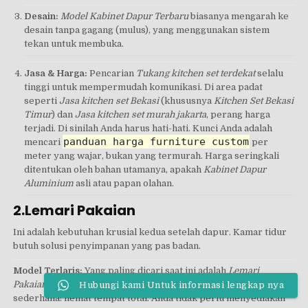
Desain:
Model Kabinet Dapur Terbaru
biasanya mengarah ke
desain tanpa gagang (mulus), yang menggunakan sistem
tekan untuk membuka.
Jasa & Harga:
Pencarian
Tukang kitchen set terdekat
selalu
tinggi untuk mempermudah komunikasi. Di area padat
seperti
Jasa kitchen set Bekasi
(khususnya
Kitchen Set Bekasi
Timur
) dan
Jasa kitchen set murah jakarta
, perang harga
terjadi. Di sinilah Anda harus hati-hati. Kunci Anda adalah
panduan harga furniture custom
mencari
per
meter yang wajar, bukan yang termurah. Harga seringkali
ditentukan oleh bahan utamanya, apakah
Kabinet Dapur
Aluminium
asli atau papan olahan.
2.Lemari Pakaian
Ini adalah kebutuhan krusial kedua setelah dapur. Kamar tidur
butuh solusi penyimpanan yang pas badan.
Model Terlaris:
Yang paling dicari saat ini adalah
Lemari
Pakaian Minimalis SLIDING
(pintu geser). Kenapa? Jawabannya
Hubungi kami Untuk informasi lengkap nya
sederhana: hemat tempat total. Anda tidak perlu menyediakan