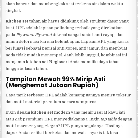
akan hancur dan membengkak saat terkena air dalam waktu
singkat.
Kitchen set tahan air
harus didukung oleh struktur dasar yang
kuat. HPL adalah lapisan pelindung terbaik yang direkatkan
pada
Plywood
.
Plywood
dikenal sangat stabil, anti rayap, dan
minim deformasi karena kelembapan. Lapisan HPL yang keras
berfungsi sebagai perisai anti gores, anti jamur, dan membuat
noda tidak mudah menempel. Jauh lebih unggul, kombinasi ini
menjamin
kitchen set Neglasari
Anda memiliki daya tahan
hingga belasan tahun.
Tampilan Mewah 99% Mirip Asli
(Menghemat Jutaan Rupiah)
Daya tarik terbesar HPL adalah kemampuannya meniru tekstur
dan motif material premium secara sempurna.
Ingin
desain kitchen set modern
yang meniru serat kayu jati
atau
oak
premium? HPL menyediakannya. Ingin
top table
dengan
motif marmer yang elegan? HPL punya segalanya. Hasilnya,
dapur Anda terlihat berkelas dan mewah—nyaris tak bisa