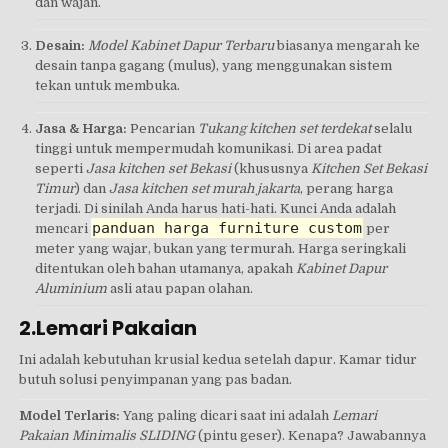
dan wajan.
Desain:
Model Kabinet Dapur Terbaru
biasanya mengarah ke
desain tanpa gagang (mulus), yang menggunakan sistem
tekan untuk membuka.
Jasa & Harga:
Pencarian
Tukang kitchen set terdekat
selalu
tinggi untuk mempermudah komunikasi. Di area padat
seperti
Jasa kitchen set Bekasi
(khususnya
Kitchen Set Bekasi
Timur
) dan
Jasa kitchen set murah jakarta
, perang harga
terjadi. Di sinilah Anda harus hati-hati. Kunci Anda adalah
panduan harga furniture custom
mencari
per
meter yang wajar, bukan yang termurah. Harga seringkali
ditentukan oleh bahan utamanya, apakah
Kabinet Dapur
Aluminium
asli atau papan olahan.
2.Lemari Pakaian
Ini adalah kebutuhan krusial kedua setelah dapur. Kamar tidur
butuh solusi penyimpanan yang pas badan.
Model Terlaris:
Yang paling dicari saat ini adalah
Lemari
Pakaian Minimalis SLIDING
(pintu geser). Kenapa? Jawabannya