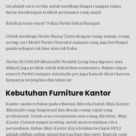
Ini adalah cara cerdas untuk membagi fungsi ruangan tanpa
harus membangun tembok permanen yang masif.
Butuh privasi cepat? Pakai
Partisi Sekat Ruangan
.
Untuk membagi
Partisi Ruang Tamu
dengan ruang makan, orang
sering cari
Model Partisi Penyekat ruangan
yang juga berfungsi
ganda sebagai rak hias atau rak buku.
Partisi RUANGAN MinimalIS Portable
(yang bisa digeser atau
dilipat) juga praktis untuk kebutuhan sementara. Bahan ringan
seperti
Partisi ruangan minimalis pvc
juga banyak dicari karena
harganya terjangkau dan tahan air.
Kebutuhan Furniture Kantor
Kantor modern fokus pada efisiensi. Mereka butuh
Meja Kantor
Minimalis
yang fungsional dan desain ruang rapat yang
profesional. Untuk area resepsionis atau ruang direktur,
Meja
Kantor Custom
sangat penting untuk mencerminkan citra
perusahaan. Bahan
Meja Kantor Kayu
(olahan berlapis HPL)
adalah pilihan paling umum karena kuat dan awet. Banyak yang