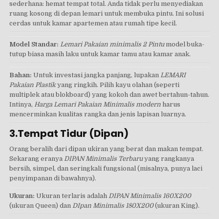
sederhana: hemat tempat total. Anda tidak perlu menyediakan
ruang kosong di depan lemari untuk membuka pintu. Ini solusi
cerdas untuk kamar apartemen atau rumah tipe kecil.
Model Standar:
Lemari Pakaian minimalis 2 Pintu
model buka-
tutup biasa masih laku untuk kamar tamu atau kamar anak.
Bahan:
Untuk investasi jangka panjang, lupakan
LEMARI
Pakaian Plastik
yang ringkih. Pilih kayu olahan (seperti
multiplek atau blokboard) yang kokoh dan awet bertahun-tahun.
Intinya,
Harga Lemari Pakaian Minimalis modern
harus
mencerminkan kualitas rangka dan jenis lapisan luarnya.
3.Tempat Tidur (Dipan)
Orang beralih dari dipan ukiran yang berat dan makan tempat.
Sekarang eranya
DIPAN Minimalis Terbaru
yang rangkanya
bersih, simpel, dan seringkali fungsional (misalnya, punya laci
penyimpanan di bawahnya).
Ukuran:
Ukuran terlaris adalah
DIPAN Minimalis 160X200
(ukuran Queen) dan
DIpan Minimalis 180X200
(ukuran King).