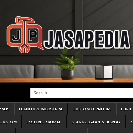
erima jawaban "kayu olahan" atau "blokmin". Tanyakan spesifik. Apakah itu kayu lapis (multipleks), papan blok (blokbord), atau papan serat (em-de-ef)? Ketiganya punya kekuatan dan ketahanan air yang sangat berbeda. Kayu lapis jauh lebih superior untuk area basah. Ini adalah penentu 50% dari harga. "Baju"-nya Pakai Apa? Ini adalah lapisan luar. Apakah pakai pelapis tempel (seperti HPL) atau pakai cat semprot (seperti duco)? Pelapis tempel lebih tahan gores dan harganya lebih terjangkau. Cat semprot memberi kesan mulus dan mewah, tapi harganya bisa dua kali lipat dan perawatannya butuh kehati-hatian. "Sendi"-nya Merek Apa? Yang saya maksud adalah engsel pintu dan rel laci. Ini adalah nyawa dari furnitur Anda. Furnitur bagus dengan engsel murahan akan rusak dalam setahun. Penyedia jasa yang jujur akan berani menyebutkan merek aksesorinya. Cara Hitungnya Bagaimana? Apakah harga dihitung per meter lari atau per meter persegi? Keduanya akan menghasilkan angka akhir yang sangat berbeda. Pastikan Anda dan penyedia jasa sepakat soal ini sejak awal. Memahami empat poin ini adalah fondasi untuk mendapatkan informasi furniture custom terpercaya. Menghindari Salah Pilih: Tiga Kesalahan Umum Pemesan Pemula Selama puluhan tahun, saya perhatikan pemesan pemula selalu jatuh di tiga lubang yang sama. Tolong, jangan ulangi kesalahan ini: Silau Harga Murah. Ini jebakan paling klasik. Harga yang kelewat murah sudah pasti mengorbankan sesuatu. Entah itu "daging" furnitur Anda diganti bahan berkualitas rendah (misalnya papan serbuk yang hancur kena air), "sendi" yang dipakai adalah kualitas terendah, atau pengerjaannya asal jadi. Ingat, furnitur adalah investasi, bukan biaya sekali habis. Terpukau Desain (Lupa Kualitas). Klien sering datang membawa gambar dari internet. "Saya mau persis begini." Mereka fokus pada warna dan model, tapi lupa menanyakan empat poin yang saya sebutkan di atas. Furnitur hebat adalah gabungan desain cantik dan konstruksi yang 'badak'. Pastikan Anda membahas keduanya. Kesepakatan "Katanya". "Katanya dulu sudah termasuk lampu." "Saya kira sudah dapat rak piring." Semua kesepakatan lisan akan menguap begitu pengerjaan dimulai. Selalu minta penawaran tertulis. Rinci, jelas, dan lengkap. Dokumen itu adalah pegangan dan pelindung Anda jika terjadi masalah. Panduan dari Ahli: Cara Membaca Penawaran Harga yang Benar Penawaran harga dari penyedia jasa profesional harusnya detail, bukan sekadar satu angka total. Penawaran yang benar dan jujur wajib mencantumkan: Rincian Material: Ini adalah jantungnya. Harus tertulis jelas. Contoh: "Bahan Dasar: Kayu Lapis 18 milimeter. Pelapis Luar: Pelapis Tempel (HPL) Merek A. Pelapis Dalam: Melamin." Jika hanya tertulis "Bahan berkualitas", Anda harus langsung bertanya. Rincian Aksesori: Penawaran yang baik akan merinci. Contoh: "Engsel pintu: 4 buah, Buka-tutup lambat (Slow Motion) Merek B. Rel laci: 2 set, Rel bola (Double Track) Merek C." Jika hanya tertulis "aksesori standar", bersiaplah kecewa. Rincian Pekerjaan: Apa saja yang Anda dapatkan dengan harga tersebut? Apakah sudah termasuk ongkos kirim? Biaya pasang? Pembongkaran furnitur lama? Apakah sudah termasuk lampu, cermin, atau stop kontak? Semua harus tertulis. Waktu dan Pembayaran: Kapan uang muka dibayar? Kapan pelunasan? Dan yang terpenting, berapa lama waktu pengerjaan (misalnya, 21 hari kerja) dihitung sejak gambar kerja Anda setujui? Ini penting agar 
Search
for:
MALIS
FURNITURE INDUSTRIAL
CUSTOM FURNITURE
FURN
M CUSTOM
EKSTERIOR RUMAH
STAND JUALAN & DISPLAY