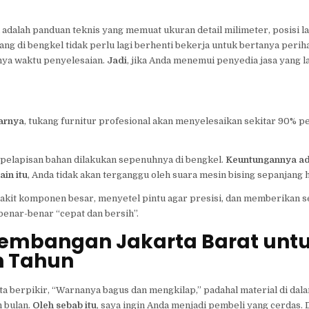
ni adalah panduan teknis yang memuat ukuran detail milimeter, posisi lac
ang di bengkel tidak perlu lagi berhenti bekerja untuk bertanya perih
nya waktu penyelesaian.
Jadi
, jika Anda menemui penyedia jasa yang 
arnya
, tukang furnitur profesional akan menyelesaikan sekitar 90% p
 pelapisan bahan dilakukan sepenuhnya di bengkel.
Keuntungannya ad
ain itu
, Anda tidak akan terganggu oleh suara mesin bising sepanjang h
rakit komponen besar, menyetel pintu agar presisi, dan memberikan s
benar-benar “cepat dan bersih”.
Kembangan Jakarta Barat unt
n Tahun
ita berpikir, “Warnanya bagus dan mengkilap,” padahal material di da
 bulan.
Oleh sebab itu
, saya ingin Anda menjadi pembeli yang cerdas.