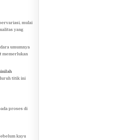
bervariasi, mulai
ualitas yang
andara umumnya
gat memerlukan
sinilah
ruh titik ini
pada proses di
. Sebelum kayu