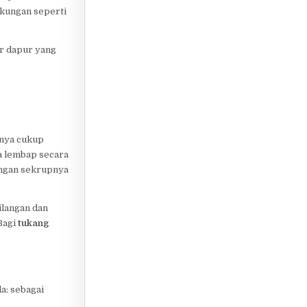
gkungan seperti
r dapur yang
anya cukup
ra lembap secara
angan sekrupnya
ilangan dan
Bagi
tukang
a: sebagai