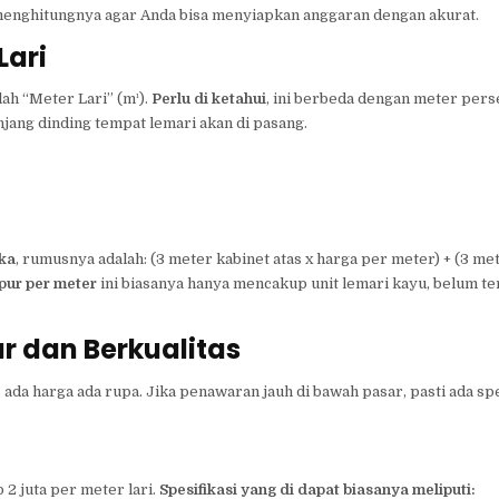
 menghitungnya agar Anda bisa menyiapkan anggaran dengan akurat.
Lari
lah “Meter Lari” (m¹).
Perlu di ketahui
, ini berbeda dengan meter pers
ang dinding tempat lemari akan di pasang.
ka
, rumusnya adalah: (3 meter kabinet atas x harga per meter) + (3 me
pur per meter
ini biasanya hanya mencakup unit lemari kayu, belum 
r dan Berkualitas
, ada harga ada rupa. Jika penawaran jauh di bawah pasar, pasti ada spe
 2 juta per meter lari.
Spesifikasi yang di dapat biasanya meliputi: