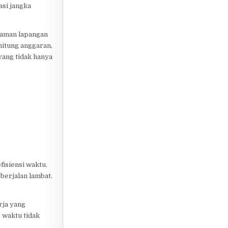
asi jangka
laman lapangan
hitung anggaran,
yang tidak hanya
fisiensi waktu.
berjalan lambat.
rja yang
 waktu tidak