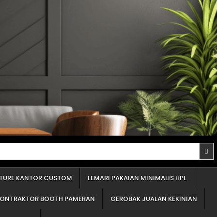
proyek Anda tidak "molor" berbulan-bulan. Penawaran yang detail adalah cermin profesionalisme. Itu tandanya mereka percaya diri dengan apa yang mereka tawarkan. Panduan Memilih Material Terbaik untuk Furniture Custom (Lemari Pakaian, Partisi Minimalis, Dll.) Ini adalah bagian inti dari Jasapedia. Sebagai pusat informasi, tugas saya adalah memberi Anda panduan material furniture yang jujur. Lupakan istilah-istilah rumit. Di Indonesia, 99% furnitur custom menggunakan tiga bahan dasar ini. Mari kita bedah satu per satu. Memilih bahan untuk lemari pakaian atau partisi (penyekat) ruangan tentu beda dengan dapur. Area ini "kering". Fokus utamanya adalah kekuatan menahan beban tumpukan baju dan kestabilan bentuk (agar tidak melengkung). Mengenal Pilihan Bahan Dasar Furnitur (Bukan Istilah Rumit) Bahan dasar adalah "daging" atau "tulang" dari furnitur Anda. Lapisan luar hanyalah "kulit" yang membuatnya cantik. Kekuatan dan umur furnitur ditentukan oleh bahan dasar ini. 1.Kayu Lapis (Sering disebut Multipleks): Pilihan Terkuat untuk Dapur dan Area Basah Ini adalah bahan 'raja'-nya furnitur custom. Saya selalu merekomendasikan ini untuk klien yang serius soal kualitas. Bayangkan beberapa lembar kayu tipis, ditumpuk berselang-seling arah seratnya, lalu direkatkan dengan mesin bertekanan super tinggi. Kelebihan: Hasilnya? Kuat luar biasa, kaku, dan paling 'bandel' melawan lembap dibandingkan bahan olahan lain. Ini adalah syarat wajib untuk kitchen set (khususnya area cuci piring) dan furnitur kamar mandi. Daya cengkeramnya pada sekrup paling 'menggigit', jadi engsel pintu tidak akan mudah kendor atau lepas. Kekurangan: Jelas, harganya paling tinggi di antara ketiganya. Permukaannya tidak sehalus papan serat, jadi butuh keahlian ekstra jika ingin dicat semprot. Saran Ahli: Jika anggaran Anda ada, jangan ragu. Selalu pakai bahan ini, terutama untuk dapur. Untuk lemari pakaian, ini adalah jaminan rak Anda tidak akan melengkung menahan beban baju. 2.Papan Blok (Sering disebut Blokbord): Pilihan Populer untuk Pintu Lemari Besar Ini adalah pilihan 'tengah-tengah'. Papan blok pada dasarnya adalah potongan-potongan kayu lunak (seperti sengon) yang dipadatkan dan disusun, lalu diapit oleh dua lembar kayu tipis di permukaan atas dan bawahnya. Kelebihan: Jauh lebih ringan dibanding kayu lapis. Karena ringan, bahan ini sering dipakai untuk membuat daun pintu lemari yang tinggi dan lebar, agar engselnya tidak kerja terlalu keras. Harganya lebih terjangkau dari kayu lapis. Kekurangan: Kekuatannya jelas di bawah kayu lapis. Saya tidak sarankan ini untuk area basah karena bagian tengahnya (yang berisi susunan kayu) bisa menyerap air. Daya cengkeram sekrupnya lumayan, tapi tidak sekokoh kayu lapis. Saran Ahli: Ini pilihan cerdas untuk menghemat anggaran di area kering. Misalnya, untuk badan lemari atau pintu lemari. Tapi untuk rak ambalan yang menahan beban, tetap utamakan kayu lapis. 3.Papan Serat (Sering disebut Em-De-Ef): Cocok untuk Bentuk Rumit dan Cat Semprot Nama lengkapnya adalah Papan Serat Kepadatan Menengah. Bahan ini adalah 'kerupuk'-nya dunia kayu olahan. Kena air sedikit saja, dia mengembang, hancur. Saya sebut kerupuk karena dia dibuat dari se
ITURE KANTOR CUSTOM
LEMARI PAKAIAN MINIMALIS HPL
KONTRAKTOR BOOTH PAMERAN
GEROBAK JUALAN KEKINIAN