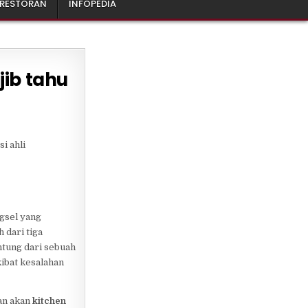
 RESTORAN
INFOPEDIA
jib tahu
i ahli
ngsel yang
 dari tiga
ntung dari sebuah
kibat kesalahan
an akan
kitchen