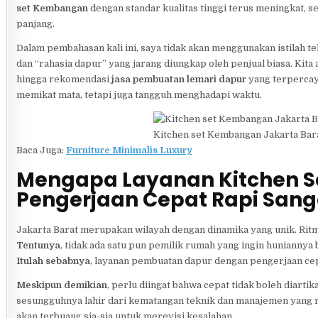
set Kembangan
dengan standar kualitas tinggi terus meningkat, 
panjang.
Dalam pembahasan kali ini, saya tidak akan menggunakan istilah 
dan “rahasia dapur” yang jarang diungkap oleh penjual biasa. Kit
hingga rekomendasi
jasa pembuatan lemari dapur
yang terpercaya
memikat mata, tetapi juga tangguh menghadapi waktu.
Kitchen set Kembangan Jakarta Bara
Baca Juga:
Furniture Minimalis Luxury
Mengapa Layanan Kitchen S
Pengerjaan Cepat Rapi Sang
Jakarta Barat merupakan wilayah dengan dinamika yang unik. Ritme
Tentunya
, tidak ada satu pun pemilik rumah yang ingin hunianny
Itulah sebabnya
, layanan pembuatan dapur dengan pengerjaan cepat
Meskipun demikian
, perlu diingat bahwa cepat tidak boleh diart
sesungguhnya lahir dari kematangan teknik dan manajemen yang ra
akan terbuang sia-sia untuk merevisi kesalahan.