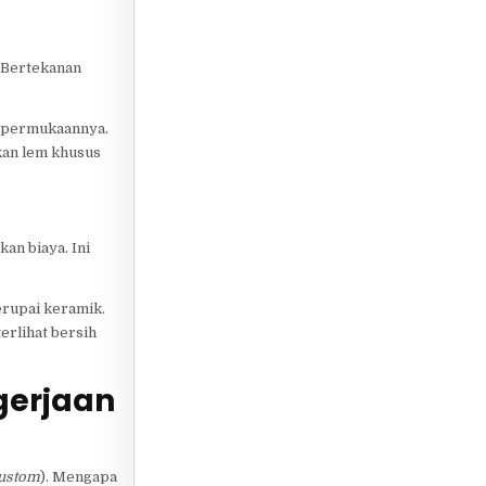
i Bertekanan
k permukaannya.
kan lem khusus
an biaya. Ini
yerupai keramik.
terlihat bersih
gerjaan
ustom
). Mengapa