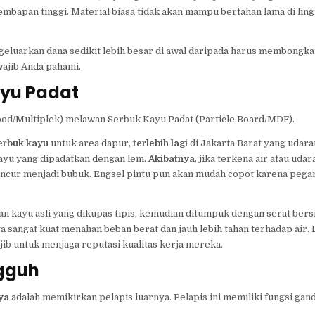
elembapan tinggi. Material biasa tidak akan mampu bertahan lama di lin
eluarkan dana sedikit lebih besar di awal daripada harus membongka
wajib Anda pahami.
ayu Padat
ywood/Multiplek) melawan Serbuk Kayu Padat (Particle Board/MDF).
erbuk kayu
untuk area dapur,
terlebih lagi
di Jakarta Barat yang udar
 kayu yang dipadatkan dengan lem.
Akibatnya
, jika terkena air atau uda
ancur menjadi bubuk. Engsel pintu pun akan mudah copot karena peg
ran kayu asli yang dikupas tipis, kemudian ditumpuk dengan serat bers
sangat kuat menahan beban berat dan jauh lebih tahan terhadap air. 
jib untuk menjaga reputasi kualitas kerja mereka.
ngguh
ya
adalah memikirkan pelapis luarnya. Pelapis ini memiliki fungsi gand