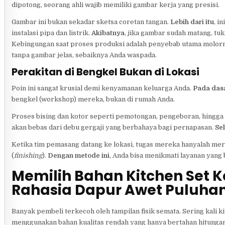
dipotong, seorang ahli wajib memiliki gambar kerja yang presisi.
Gambar ini bukan sekadar sketsa coretan tangan.
Lebih dari itu
, i
instalasi pipa dan listrik.
Akibatnya
, jika gambar sudah matang, tuk
Kebingungan saat proses produksi adalah penyebab utama molor
tanpa gambar jelas, sebaiknya Anda waspada.
Perakitan di Bengkel Bukan di Lokasi
Poin ini sangat krusial demi kenyamanan keluarga Anda.
Pada das
bengkel (workshop) mereka, bukan di rumah Anda.
Proses bising dan kotor seperti pemotongan, pengeboran, hingga
akan bebas dari debu gergaji yang berbahaya bagi pernapasan.
Sel
Ketika tim pemasang datang ke lokasi, tugas mereka hanyalah me
(
finishing
).
Dengan metode ini
, Anda bisa menikmati layanan yang 
Memilih Bahan Kitchen Set 
Rahasia Dapur Awet Puluha
Banyak pembeli terkecoh oleh tampilan fisik semata. Sering kali k
menggunakan bahan kualitas rendah yang hanya bertahan hitungan