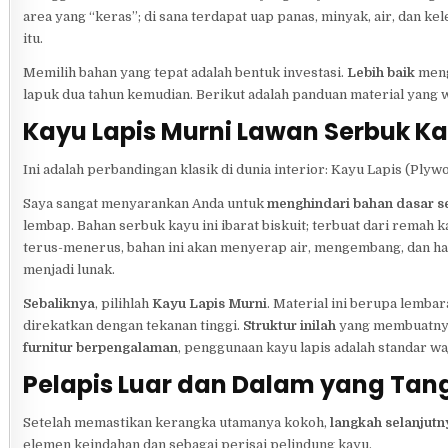
area yang “keras”; di sana terdapat uap panas, minyak, air, dan k
itu.
Memilih bahan yang tepat adalah bentuk investasi.
Lebih baik
meng
lapuk dua tahun kemudian. Berikut adalah panduan material yang 
Kayu Lapis Murni Lawan Serbuk K
Ini adalah perbandingan klasik di dunia interior: Kayu Lapis (Pl
Saya sangat menyarankan Anda untuk
menghindari bahan dasar s
lembap. Bahan serbuk kayu ini ibarat biskuit; terbuat dari remah
terus-menerus, bahan ini akan menyerap air, mengembang, dan h
menjadi lunak.
Sebaliknya
, pilihlah
Kayu Lapis Murni
. Material ini berupa lemba
direkatkan dengan tekanan tinggi.
Struktur inilah
yang membuatnya 
furnitur berpengalaman
, penggunaan kayu lapis adalah standar wa
Pelapis Luar dan Dalam yang Ta
Setelah memastikan kerangka utamanya kokoh,
langkah selanjutn
elemen keindahan dan sebagai perisai pelindung kayu.