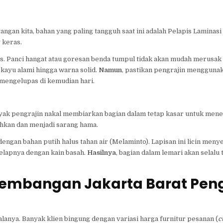
ngan kita, bahan yang paling tangguh saat ini adalah Pelapis Laminas
 keras.
s. Panci hangat atau goresan benda tumpul tidak akan mudah merusa
t kayu alami hingga warna solid.
Namun
, pastikan pengrajin mengguna
 mengelupas di kemudian hari.
nyak pengrajin nakal membiarkan bagian dalam tetap kasar untuk menek
sihkan dan menjadi sarang hama.
 dengan bahan putih halus tahan air (Melaminto). Lapisan ini licin men
elapnya dengan kain basah.
Hasilnya
, bagian dalam lemari akan selalu 
 Kembangan Jakarta Barat Pen
lanya. Banyak klien bingung dengan variasi harga furnitur pesanan (
c