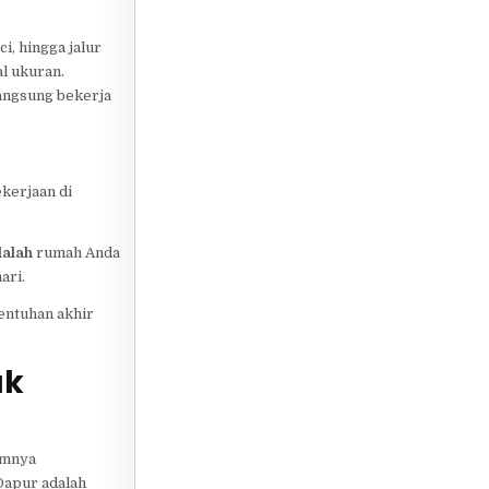
i, hingga jalur
al ukuran.
langsung bekerja
ekerjaan di
alah
rumah Anda
ari.
entuhan akhir
uk
lamnya
 Dapur adalah