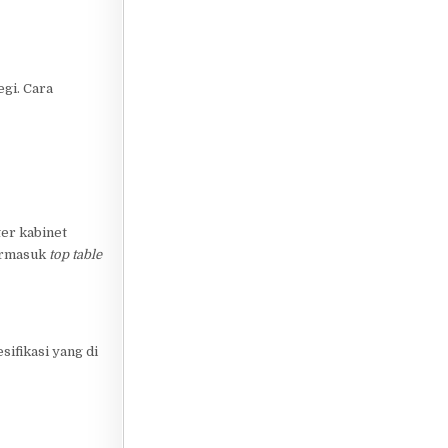
egi. Cara
ter kabinet
termasuk
top table
sifikasi yang di