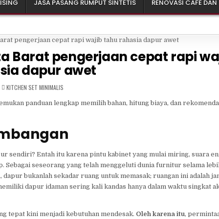
ISING
JASA PASANG RUMPUT SINTETIS
RENOVASI CAFE DAN
 Barat pengerjaan cepat rapi wa
sia dapur awet
POSTED
KITCHEN SET MINIMALIS
IN
emukan panduan lengkap memilih bahan, hitung biaya, dan rekomendas
Kembangan
 sendiri? Entah itu karena pintu kabinet yang mulai miring, suara e
. Sebagai seseorang yang telah menggeluti dunia furnitur selama lebih
a
, dapur bukanlah sekadar ruang untuk memasak; ruangan ini adalah ja
memiliki dapur idaman sering kali kandas hanya dalam waktu singkat a
ang tepat kini menjadi kebutuhan mendesak.
Oleh karena itu
, perminta