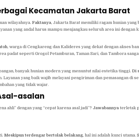
rbagai Kecamatan Jakarta Barat
auan wilayahnya.
Faktanya
, Jakarta Barat memiliki ragam hunian yang 
ayanan yang andal harus mampu menjangkau seluruh area ini dengan k
ntoh
, warga di Cengkareng dan Kalideres yang dekat dengan akses b
area padat seperti Grogol Petamburan, Taman Sari, dan Tambora san
ngan, banyak hunian modern yang menuntut nilai estetika tinggi.
Di 
. Layanan yang baik wajib melayani pengiriman dan pemasangan di selu
mbahan yang tidak wajar.
 Asal-asalan
a ahli” dengan yang “cepat karena asal jadi”?
Jawabannya
terletak 
ti.
Meskipun terdengar bertolak belakang
, hal ini adalah kunci utama