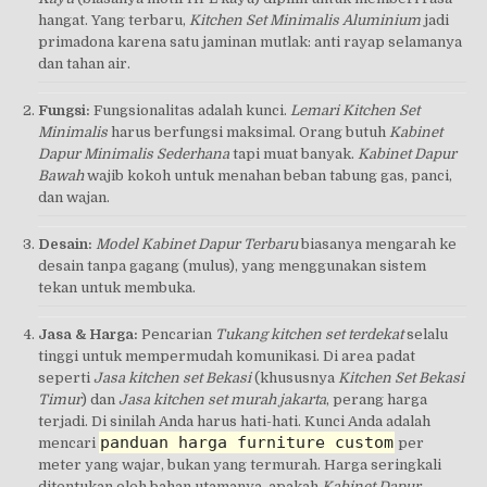
hangat. Yang terbaru,
Kitchen Set Minimalis Aluminium
jadi
primadona karena satu jaminan mutlak: anti rayap selamanya
dan tahan air.
Fungsi:
Fungsionalitas adalah kunci.
Lemari Kitchen Set
Minimalis
harus berfungsi maksimal. Orang butuh
Kabinet
Dapur Minimalis Sederhana
tapi muat banyak.
Kabinet Dapur
Bawah
wajib kokoh untuk menahan beban tabung gas, panci,
dan wajan.
Desain:
Model Kabinet Dapur Terbaru
biasanya mengarah ke
desain tanpa gagang (mulus), yang menggunakan sistem
tekan untuk membuka.
Jasa & Harga:
Pencarian
Tukang kitchen set terdekat
selalu
tinggi untuk mempermudah komunikasi. Di area padat
seperti
Jasa kitchen set Bekasi
(khususnya
Kitchen Set Bekasi
Timur
) dan
Jasa kitchen set murah jakarta
, perang harga
terjadi. Di sinilah Anda harus hati-hati. Kunci Anda adalah
panduan harga furniture custom
mencari
per
meter yang wajar, bukan yang termurah. Harga seringkali
ditentukan oleh bahan utamanya, apakah
Kabinet Dapur