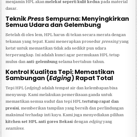
menjamin HPL akan
melekat seperti kulit kedua
pada material
dasar.
Teknik
Press
Sempurna: Menyingkirkan
Semua Udara dan Gelembung
Setelah di oles lem, HPL harus di tekan secara merata dengan
tekanan yang tepat. Kami menerapkan prosedur
pressing
yang
ketat untuk memastikan tidak ada sedikit pun udara
terperangkap. Ini adalah kunci agar permukaan HPL tetap
mulus dan
anti-gelembung
selama bertahun-tahun.
Kontrol Kualitas Tepi: Memastikan
Sambungan (
Edging
) Rapat Total
Tepi HPL (
edging
) adalah tempat air dan kelembapan bisa
menyusup. Kami melakukan pemeriksaan ganda untuk
memastikan semua sudut dan tepi HPL
tertutup rapat dan
presisi
, memberikan tampilan yang bersih dan perlindungan
maksimal terhadap inti kayu. Kami juga menyediakan pilihan
kitchen set HPL anti gores Bekasi
dengan
edging
yang
seamless
.