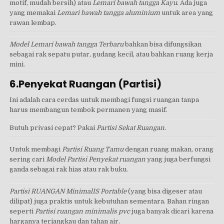
motif, mudah bersih) atau
Lemari bawah tangga Kayu
. Ada juga
yang memakai
Lemari bawah tangga aluminium
untuk area yang
rawan lembap.
Model Lemari bawah tangga Terbaru
bahkan bisa difungsikan
sebagai rak sepatu putar, gudang kecil, atau bahkan ruang kerja
mini.
6.Penyekat Ruangan (Partisi)
Ini adalah cara cerdas untuk membagi fungsi ruangan tanpa
harus membangun tembok permanen yang masif.
Butuh privasi cepat? Pakai
Partisi Sekat Ruangan
.
Untuk membagi
Partisi Ruang Tamu
dengan ruang makan, orang
sering cari
Model Partisi Penyekat ruangan
yang juga berfungsi
ganda sebagai rak hias atau rak buku.
Partisi RUANGAN MinimalIS Portable
(yang bisa digeser atau
dilipat) juga praktis untuk kebutuhan sementara. Bahan ringan
seperti
Partisi ruangan minimalis pvc
juga banyak dicari karena
harganya terjangkau dan tahan air.