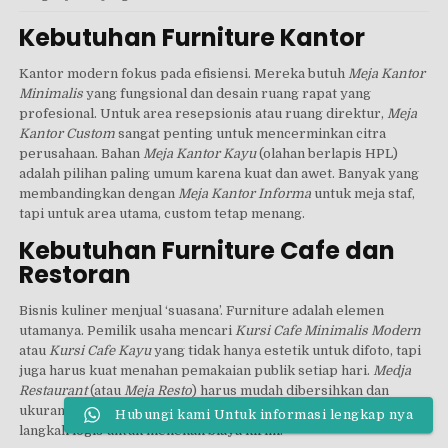
Kebutuhan Furniture Kantor
Kantor modern fokus pada efisiensi. Mereka butuh
Meja Kantor
Minimalis
yang fungsional dan desain ruang rapat yang
profesional. Untuk area resepsionis atau ruang direktur,
Meja
Kantor Custom
sangat penting untuk mencerminkan citra
perusahaan. Bahan
Meja Kantor Kayu
(olahan berlapis HPL)
adalah pilihan paling umum karena kuat dan awet. Banyak yang
membandingkan dengan
Meja Kantor Informa
untuk meja staf,
tapi untuk area utama, custom tetap menang.
Kebutuhan Furniture Cafe dan
Restoran
Bisnis kuliner menjual ‘suasana’. Furniture adalah elemen
utamanya. Pemilik usaha mencari
Kursi Cafe Minimalis Modern
atau
Kursi Cafe Kayu
yang tidak hanya estetik untuk difoto, tapi
juga harus kuat menahan pemakaian publik setiap hari.
Medja
Restaurant
(atau
Meja Resto
) harus mudah dibersihkan dan
ukurannya pas. Mencari
Toko Kursi Cafe terdekat
adalah
Hubungi kami Untuk informasi lengkap nya
langkah logis untuk menekan biaya kirim.