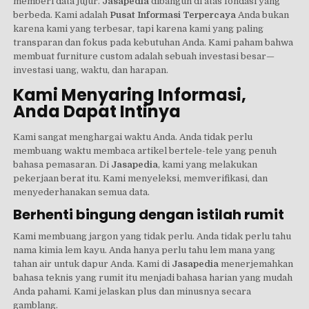
memberi data jujur.
Jasapedia
dibangun di atas fondasi yang
berbeda. Kami adalah
Pusat Informasi Terpercaya
Anda bukan
karena kami yang terbesar, tapi karena kami yang paling
transparan dan fokus pada kebutuhan Anda. Kami paham bahwa
membuat furniture custom adalah sebuah investasi besar—
investasi uang, waktu, dan harapan.
Kami Menyaring Informasi,
Anda Dapat Intinya
Kami sangat menghargai waktu Anda. Anda tidak perlu
membuang waktu membaca artikel bertele-tele yang penuh
bahasa pemasaran. Di
Jasapedia
, kami yang melakukan
pekerjaan berat itu. Kami menyeleksi, memverifikasi, dan
menyederhanakan semua data.
Berhenti bingung dengan istilah rumit
Kami membuang jargon yang tidak perlu. Anda tidak perlu tahu
nama kimia lem kayu. Anda hanya perlu tahu lem mana yang
tahan air untuk dapur Anda. Kami di
Jasapedia
menerjemahkan
bahasa teknis yang rumit itu menjadi bahasa harian yang mudah
Anda pahami. Kami jelaskan plus dan minusnya secara
gamblang.