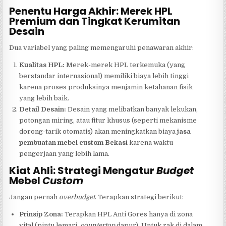
Penentu Harga Akhir: Merek HPL
Premium dan Tingkat Kerumitan
Desain
Dua variabel yang paling memengaruhi penawaran akhir:
Kualitas HPL:
Merek-merek HPL terkemuka (yang
berstandar internasional) memiliki biaya lebih tinggi
karena proses produksinya menjamin ketahanan fisik
yang lebih baik.
Detail Desain:
Desain yang melibatkan banyak lekukan,
potongan miring, atau fitur khusus (seperti mekanisme
dorong-tarik otomatis) akan meningkatkan biaya
jasa
pembuatan mebel custom Bekasi
karena waktu
pengerjaan yang lebih lama.
Kiat Ahli: Strategi Mengatur
Budget
Mebel
Custom
Jangan pernah
overbudget
. Terapkan strategi berikut:
Prinsip Zona:
Terapkan HPL Anti Gores hanya di zona
vital (pintu lemari,
countertop
dapur). Untuk rak di dalam