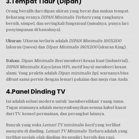
3.Tempat Tidur (Dipan)
Orang beralih dari dipan ukiran yang berat dan makan tempat.
Sekarang eranya
DIPAN Minimalis Terbaru
yang rangkanya
bersih, simpel, dan seringkali fungsional (misalnya, punya laci
penyimpanan di bawahnya).
Ukuran:
Ukuran terlaris adalah
DIPAN Minimalis 160X200
(ukuran Queen) dan
DIpan Minimalis 180X200
(ukuran King).
Bahan:
Dipan Minimalis Besi
memberi kesan kuat (industrial).
DIPAN Minimalis Kayu
(atau HPL motif kayu) memberi kesan
alami. Yang praktis adalah
Dipan minimalis hpl
, warnanya bisa
dibuat sama persis dengan lemari pakaian dan meja rias Anda.
4.Panel Dinding TV
Ini adalah solusi modern untuk ‘membersihkan’ ruang tamu.
Tugas utamanya adalah menyembunyikan semua kabel kusut
dari TV, konsol permainan, dan perangkat lainnya.
Banyak yang suka
Lemari TV minimalis kecil
yang terlihat
menyatu di dinding.
Lemari TV Minimalis Terbaru
adalah yang
terlihat seolah-olah dinding itu sendiri, bersih dan rapi.