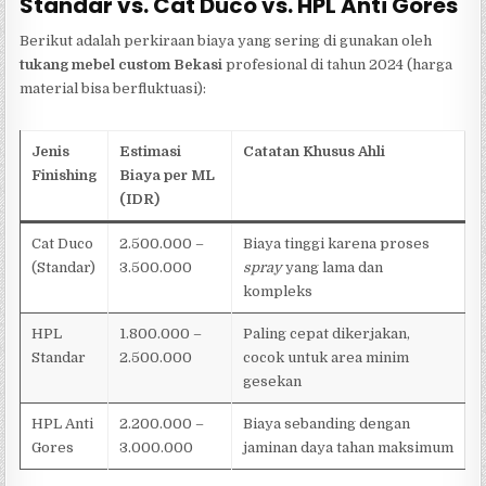
Standar vs. Cat Duco vs. HPL Anti Gores
Berikut adalah perkiraan biaya yang sering di gunakan oleh
tukang mebel custom Bekasi
profesional di tahun 2024 (harga
material bisa berfluktuasi):
Jenis
Estimasi
Catatan Khusus Ahli
Finishing
Biaya per ML
(IDR)
Cat Duco
2.500.000 –
Biaya tinggi karena proses
(Standar)
3.500.000
spray
yang lama dan
kompleks
HPL
1.800.000 –
Paling cepat dikerjakan,
Standar
2.500.000
cocok untuk area minim
gesekan
HPL Anti
2.200.000 –
Biaya sebanding dengan
Gores
3.000.000
jaminan daya tahan maksimum