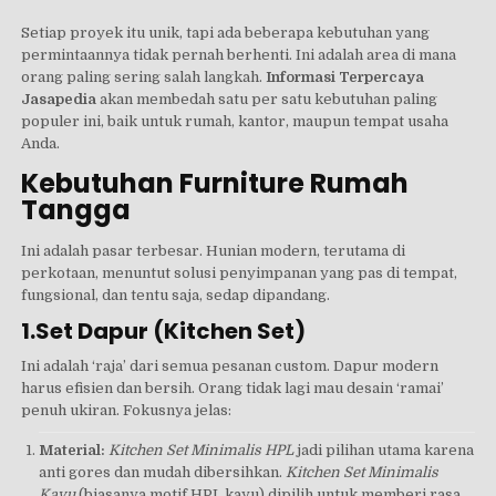
Setiap proyek itu unik, tapi ada beberapa kebutuhan yang
permintaannya tidak pernah berhenti. Ini adalah area di mana
orang paling sering salah langkah.
Informasi Terpercaya
Jasapedia
akan membedah satu per satu kebutuhan paling
populer ini, baik untuk rumah, kantor, maupun tempat usaha
Anda.
Kebutuhan Furniture Rumah
Tangga
Ini adalah pasar terbesar. Hunian modern, terutama di
perkotaan, menuntut solusi penyimpanan yang pas di tempat,
fungsional, dan tentu saja, sedap dipandang.
1.Set Dapur (Kitchen Set)
Ini adalah ‘raja’ dari semua pesanan custom. Dapur modern
harus efisien dan bersih. Orang tidak lagi mau desain ‘ramai’
penuh ukiran. Fokusnya jelas:
Material:
Kitchen Set Minimalis HPL
jadi pilihan utama karena
anti gores dan mudah dibersihkan.
Kitchen Set Minimalis
Kayu
(biasanya motif HPL kayu) dipilih untuk memberi rasa