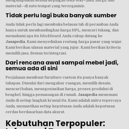
mengumpulkan semua kepingan teka-teki—jasa, harga, dan
material—di satu tempat yang terorganisir.
Tidak perlu lagi buka banyak sumber
Anda tidak perlu lagi membuka belasan tab di peramban Anda
hanya untuk membandingkan harga HPL, mencari tukang, dan
memahami apa itu
blockboard
. Anda cukup datang ke
Jasapedia
. Kami menyediakan rentang harga pasar yang wajar.
Kami berikan ulasan material yang jujur. Kami berikan kriteria
memilih jasa. Semua terintegrasi.
Dari rencana awal sampai mebel jadi,
semua ada di sini
Perjalanan membuat furniture custom itu punya banyak
tahapan. Dimulai dari mengukur ruangan, memilih desain,
mencari bahan, menegosiasikan harga, proses produksi di
bengkel, hingga pemasangan di rumah.
Jasapedia
menemani
Anda di setiap langkah krusial itu. Kami adalah mitra tepercaya
Anda, memastikan setiap keputusan Anda adalah keputusan
cerdas berdasarkan data akurat.
Kebutuhan Terpopuler: