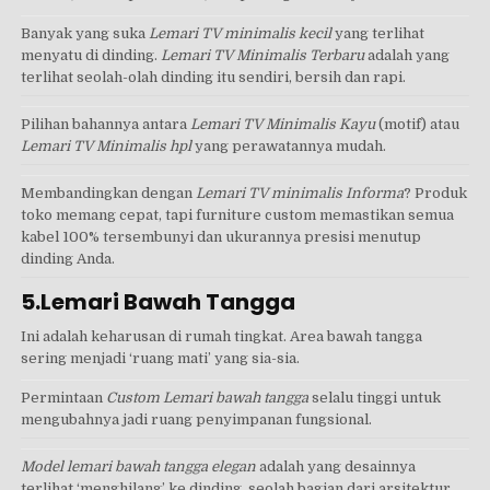
Banyak yang suka
Lemari TV minimalis kecil
yang terlihat
menyatu di dinding.
Lemari TV Minimalis Terbaru
adalah yang
terlihat seolah-olah dinding itu sendiri, bersih dan rapi.
Pilihan bahannya antara
Lemari TV Minimalis Kayu
(motif) atau
Lemari TV Minimalis hpl
yang perawatannya mudah.
Membandingkan dengan
Lemari TV minimalis Informa
? Produk
toko memang cepat, tapi furniture custom memastikan semua
kabel 100% tersembunyi dan ukurannya presisi menutup
dinding Anda.
5.Lemari Bawah Tangga
Ini adalah keharusan di rumah tingkat. Area bawah tangga
sering menjadi ‘ruang mati’ yang sia-sia.
Permintaan
Custom Lemari bawah tangga
selalu tinggi untuk
mengubahnya jadi ruang penyimpanan fungsional.
Model lemari bawah tangga elegan
adalah yang desainnya
terlihat ‘menghilang’ ke dinding, seolah bagian dari arsitektur