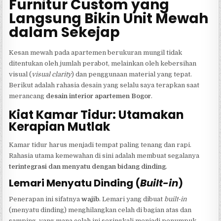
Furnitur Custom yang
Langsung Bikin Unit Mewah
dalam Sekejap
Kesan mewah pada apartemen berukuran mungil tidak
ditentukan oleh jumlah perabot, melainkan oleh kebersihan
visual (
visual clarity
) dan penggunaan material yang tepat.
Berikut adalah rahasia desain yang selalu saya terapkan saat
merancang
desain interior apartemen Bogor
.
Kiat Kamar Tidur: Utamakan
Kerapian Mutlak
Kamar tidur harus menjadi tempat paling tenang dan rapi.
Rahasia utama kemewahan di sini adalah membuat segalanya
terintegrasi dan menyatu dengan bidang dinding
.
Lemari Menyatu Dinding (
Built-in
)
Penerapan ini sifatnya
wajib
. Lemari yang dibuat
built-in
(menyatu dinding) menghilangkan celah di bagian atas dan
samping, yang mana celah ini seringkali menjadi penumpuk