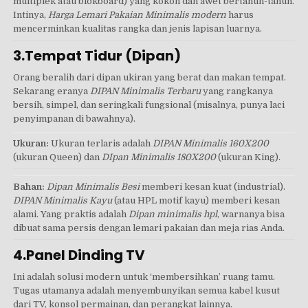
multiplek atau blokboard) yang kokoh dan awet bertahun-tahun.
Intinya,
Harga Lemari Pakaian Minimalis modern
harus
mencerminkan kualitas rangka dan jenis lapisan luarnya.
3.Tempat Tidur (Dipan)
Orang beralih dari dipan ukiran yang berat dan makan tempat.
Sekarang eranya
DIPAN Minimalis Terbaru
yang rangkanya
bersih, simpel, dan seringkali fungsional (misalnya, punya laci
penyimpanan di bawahnya).
Ukuran:
Ukuran terlaris adalah
DIPAN Minimalis 160X200
(ukuran Queen) dan
DIpan Minimalis 180X200
(ukuran King).
Bahan:
Dipan Minimalis Besi
memberi kesan kuat (industrial).
DIPAN Minimalis Kayu
(atau HPL motif kayu) memberi kesan
alami. Yang praktis adalah
Dipan minimalis hpl
, warnanya bisa
dibuat sama persis dengan lemari pakaian dan meja rias Anda.
4.Panel Dinding TV
Ini adalah solusi modern untuk ‘membersihkan’ ruang tamu.
Tugas utamanya adalah menyembunyikan semua kabel kusut
dari TV, konsol permainan, dan perangkat lainnya.