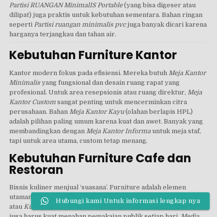
Partisi RUANGAN MinimalIS Portable
(yang bisa digeser atau
dilipat) juga praktis untuk kebutuhan sementara. Bahan ringan
seperti
Partisi ruangan minimalis pvc
juga banyak dicari karena
harganya terjangkau dan tahan air.
Kebutuhan Furniture Kantor
Kantor modern fokus pada efisiensi. Mereka butuh
Meja Kantor
Minimalis
yang fungsional dan desain ruang rapat yang
profesional. Untuk area resepsionis atau ruang direktur,
Meja
Kantor Custom
sangat penting untuk mencerminkan citra
perusahaan. Bahan
Meja Kantor Kayu
(olahan berlapis HPL)
adalah pilihan paling umum karena kuat dan awet. Banyak yang
membandingkan dengan
Meja Kantor Informa
untuk meja staf,
tapi untuk area utama, custom tetap menang.
Kebutuhan Furniture Cafe dan
Restoran
Bisnis kuliner menjual ‘suasana’. Furniture adalah elemen
utamanya. Pemilik usaha mencari
Kursi Cafe Minimalis Modern
Hubungi kami Untuk informasi lengkap nya
atau
Kursi Cafe Kayu
yang tidak hanya estetik untuk difoto, tapi
juga harus kuat menahan pemakaian publik setiap hari.
Medja