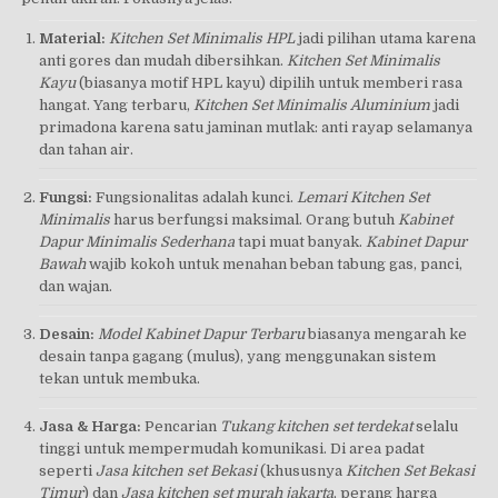
Material:
Kitchen Set Minimalis HPL
jadi pilihan utama karena
anti gores dan mudah dibersihkan.
Kitchen Set Minimalis
Kayu
(biasanya motif HPL kayu) dipilih untuk memberi rasa
hangat. Yang terbaru,
Kitchen Set Minimalis Aluminium
jadi
primadona karena satu jaminan mutlak: anti rayap selamanya
dan tahan air.
Fungsi:
Fungsionalitas adalah kunci.
Lemari Kitchen Set
Minimalis
harus berfungsi maksimal. Orang butuh
Kabinet
Dapur Minimalis Sederhana
tapi muat banyak.
Kabinet Dapur
Bawah
wajib kokoh untuk menahan beban tabung gas, panci,
dan wajan.
Desain:
Model Kabinet Dapur Terbaru
biasanya mengarah ke
desain tanpa gagang (mulus), yang menggunakan sistem
tekan untuk membuka.
Jasa & Harga:
Pencarian
Tukang kitchen set terdekat
selalu
tinggi untuk mempermudah komunikasi. Di area padat
seperti
Jasa kitchen set Bekasi
(khususnya
Kitchen Set Bekasi
Timur
) dan
Jasa kitchen set murah jakarta
, perang harga