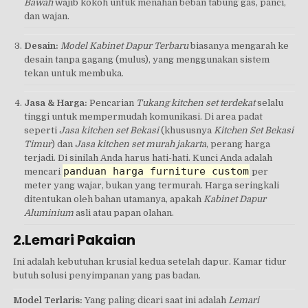
Bawah
wajib kokoh untuk menahan beban tabung gas, panci,
dan wajan.
Desain:
Model Kabinet Dapur Terbaru
biasanya mengarah ke
desain tanpa gagang (mulus), yang menggunakan sistem
tekan untuk membuka.
Jasa & Harga:
Pencarian
Tukang kitchen set terdekat
selalu
tinggi untuk mempermudah komunikasi. Di area padat
seperti
Jasa kitchen set Bekasi
(khususnya
Kitchen Set Bekasi
Timur
) dan
Jasa kitchen set murah jakarta
, perang harga
terjadi. Di sinilah Anda harus hati-hati. Kunci Anda adalah
panduan harga furniture custom
mencari
per
meter yang wajar, bukan yang termurah. Harga seringkali
ditentukan oleh bahan utamanya, apakah
Kabinet Dapur
Aluminium
asli atau papan olahan.
2.Lemari Pakaian
Ini adalah kebutuhan krusial kedua setelah dapur. Kamar tidur
butuh solusi penyimpanan yang pas badan.
Model Terlaris:
Yang paling dicari saat ini adalah
Lemari