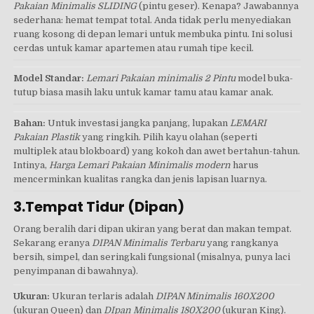
Pakaian Minimalis SLIDING
(pintu geser). Kenapa? Jawabannya
sederhana: hemat tempat total. Anda tidak perlu menyediakan
ruang kosong di depan lemari untuk membuka pintu. Ini solusi
cerdas untuk kamar apartemen atau rumah tipe kecil.
Model Standar:
Lemari Pakaian minimalis 2 Pintu
model buka-
tutup biasa masih laku untuk kamar tamu atau kamar anak.
Bahan:
Untuk investasi jangka panjang, lupakan
LEMARI
Pakaian Plastik
yang ringkih. Pilih kayu olahan (seperti
multiplek atau blokboard) yang kokoh dan awet bertahun-tahun.
Intinya,
Harga Lemari Pakaian Minimalis modern
harus
mencerminkan kualitas rangka dan jenis lapisan luarnya.
3.Tempat Tidur (Dipan)
Orang beralih dari dipan ukiran yang berat dan makan tempat.
Sekarang eranya
DIPAN Minimalis Terbaru
yang rangkanya
bersih, simpel, dan seringkali fungsional (misalnya, punya laci
penyimpanan di bawahnya).
Ukuran:
Ukuran terlaris adalah
DIPAN Minimalis 160X200
(ukuran Queen) dan
DIpan Minimalis 180X200
(ukuran King).