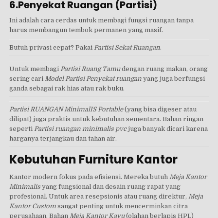
6.Penyekat Ruangan (Partisi)
Ini adalah cara cerdas untuk membagi fungsi ruangan tanpa
harus membangun tembok permanen yang masif.
Butuh privasi cepat? Pakai
Partisi Sekat Ruangan
.
Untuk membagi
Partisi Ruang Tamu
dengan ruang makan, orang
sering cari
Model Partisi Penyekat ruangan
yang juga berfungsi
ganda sebagai rak hias atau rak buku.
Partisi RUANGAN MinimalIS Portable
(yang bisa digeser atau
dilipat) juga praktis untuk kebutuhan sementara. Bahan ringan
seperti
Partisi ruangan minimalis pvc
juga banyak dicari karena
harganya terjangkau dan tahan air.
Kebutuhan Furniture Kantor
Kantor modern fokus pada efisiensi. Mereka butuh
Meja Kantor
Minimalis
yang fungsional dan desain ruang rapat yang
profesional. Untuk area resepsionis atau ruang direktur,
Meja
Kantor Custom
sangat penting untuk mencerminkan citra
perusahaan. Bahan
Meja Kantor Kayu
(olahan berlapis HPL)