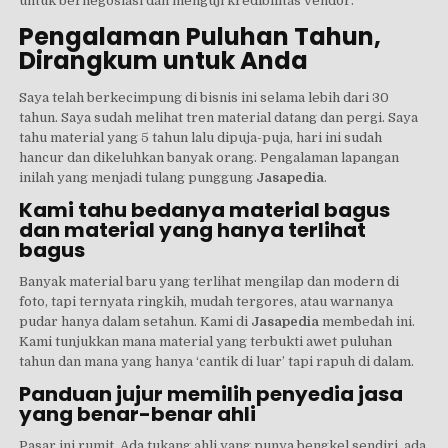
untuk bernegosiasi dan menguji kredibilitas vendor.
Pengalaman Puluhan Tahun,
Dirangkum untuk Anda
Saya telah berkecimpung di bisnis ini selama lebih dari 30
tahun. Saya sudah melihat tren material datang dan pergi. Saya
tahu material yang 5 tahun lalu dipuja-puja, hari ini sudah
hancur dan dikeluhkan banyak orang. Pengalaman lapangan
inilah yang menjadi tulang punggung
Jasapedia
.
Kami tahu bedanya material bagus
dan material yang hanya terlihat
bagus
Banyak material baru yang terlihat mengilap dan modern di
foto, tapi ternyata ringkih, mudah tergores, atau warnanya
pudar hanya dalam setahun. Kami di
Jasapedia
membedah ini.
Kami tunjukkan mana material yang terbukti awet puluhan
tahun dan mana yang hanya ‘cantik di luar’ tapi rapuh di dalam.
Panduan jujur memilih penyedia jasa
yang benar-benar ahli
Pasar ini rumit. Ada tukang ahli yang punya bengkel sendiri, ada