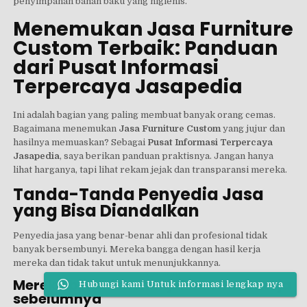
penyimpanan bahan baku yang higienis.
Menemukan Jasa Furniture
Custom Terbaik: Panduan
dari Pusat Informasi
Terpercaya Jasapedia
Ini adalah bagian yang paling membuat banyak orang cemas.
Bagaimana menemukan
Jasa Furniture Custom
yang jujur dan
hasilnya memuaskan? Sebagai
Pusat Informasi Terpercaya
Jasapedia
, saya berikan panduan praktisnya. Jangan hanya
lihat harganya, tapi lihat rekam jejak dan transparansi mereka.
Tanda-Tanda Penyedia Jasa
yang Bisa Diandalkan
Penyedia jasa yang benar-benar ahli dan profesional tidak
banyak bersembunyi. Mereka bangga dengan hasil kerja
mereka dan tidak takut untuk menunjukkannya.
Mereka berani menunjukkan hasil kerja
Hubungi kami Untuk informasi lengkap nya
sebelumnya