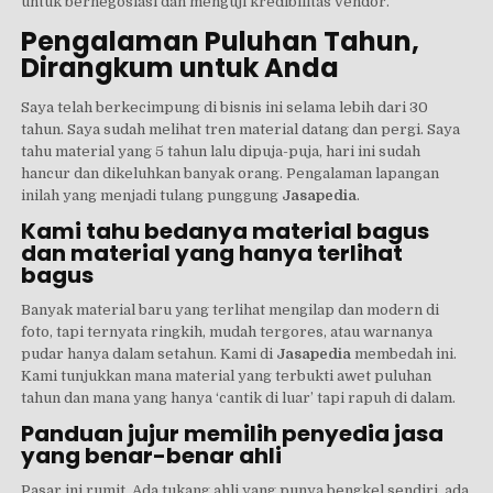
untuk bernegosiasi dan menguji kredibilitas vendor.
Pengalaman Puluhan Tahun,
Dirangkum untuk Anda
Saya telah berkecimpung di bisnis ini selama lebih dari 30
tahun. Saya sudah melihat tren material datang dan pergi. Saya
tahu material yang 5 tahun lalu dipuja-puja, hari ini sudah
hancur dan dikeluhkan banyak orang. Pengalaman lapangan
inilah yang menjadi tulang punggung
Jasapedia
.
Kami tahu bedanya material bagus
dan material yang hanya terlihat
bagus
Banyak material baru yang terlihat mengilap dan modern di
foto, tapi ternyata ringkih, mudah tergores, atau warnanya
pudar hanya dalam setahun. Kami di
Jasapedia
membedah ini.
Kami tunjukkan mana material yang terbukti awet puluhan
tahun dan mana yang hanya ‘cantik di luar’ tapi rapuh di dalam.
Panduan jujur memilih penyedia jasa
yang benar-benar ahli
Pasar ini rumit. Ada tukang ahli yang punya bengkel sendiri, ada