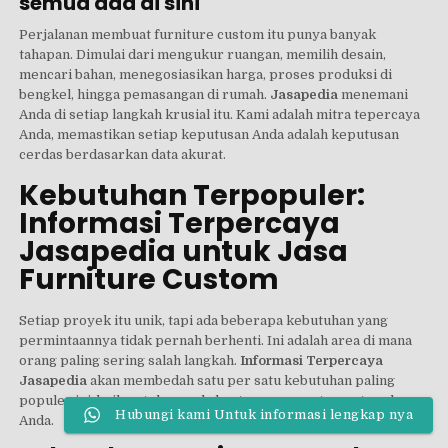
semua ada di sini
Perjalanan membuat furniture custom itu punya banyak
tahapan. Dimulai dari mengukur ruangan, memilih desain,
mencari bahan, menegosiasikan harga, proses produksi di
bengkel, hingga pemasangan di rumah.
Jasapedia
menemani
Anda di setiap langkah krusial itu. Kami adalah mitra tepercaya
Anda, memastikan setiap keputusan Anda adalah keputusan
cerdas berdasarkan data akurat.
Kebutuhan Terpopuler:
Informasi Terpercaya
Jasapedia untuk Jasa
Furniture Custom
Setiap proyek itu unik, tapi ada beberapa kebutuhan yang
permintaannya tidak pernah berhenti. Ini adalah area di mana
orang paling sering salah langkah.
Informasi Terpercaya
Jasapedia
akan membedah satu per satu kebutuhan paling
populer ini, baik untuk rumah, kantor, maupun tempat usaha
Hubungi kami Untuk informasi lengkap nya
Anda.