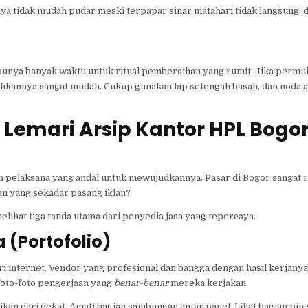
ya tidak mudah pudar meski terpapar sinar matahari tidak langsung, 
ak punya banyak waktu untuk ritual pembersihan yang rumit. Jika perm
ihkannya sangat mudah. Cukup gunakan lap setengah basah, dan noda a
emari Arsip Kantor HPL Bogo
 pelaksana yang andal untuk mewujudkannya. Pasar di Bogor sangat ra
n yang sekadar pasang iklan?
 melihat tiga tanda utama dari penyedia jasa yang tepercaya.
 (Portofolio)
 internet. Vendor yang profesional dan bangga dengan hasil kerjanya
oto-foto pengerjaan yang
benar-benar
mereka kerjakan.
tikan dari dekat. Amati bagian sambungan antar panel. Lihat bagian pin