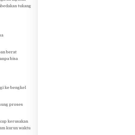
embedakan tukang
sa
ban berat
anpa bisa
gi ke bengkel
gsung proses
cakup kerusakan
alam kurun waktu