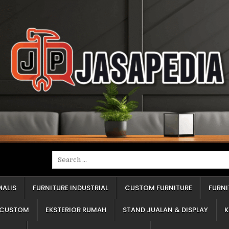
erima jawaban "kayu olahan" atau "blokmin". Tanyakan spesifik. Apakah itu kayu lapis (multipleks), papan blok (blokbord), atau papan serat (em-de-ef)? Ketiganya punya kekuatan dan ketahanan air yang sangat berbeda. Kayu lapis jauh lebih superior untuk area basah. Ini adalah penentu 50% dari harga. "Baju"-nya Pakai Apa? Ini adalah lapisan luar. Apakah pakai pelapis tempel (seperti HPL) atau pakai cat semprot (seperti duco)? Pelapis tempel lebih tahan gores dan harganya lebih terjangkau. Cat semprot memberi kesan mulus dan mewah, tapi harganya bisa dua kali lipat dan perawatannya butuh kehati-hatian. "Sendi"-nya Merek Apa? Yang saya maksud adalah engsel pintu dan rel laci. Ini adalah nyawa dari furnitur Anda. Furnitur bagus dengan engsel murahan akan rusak dalam setahun. Penyedia jasa yang jujur akan berani menyebutkan merek aksesorinya. Cara Hitungnya Bagaimana? Apakah harga dihitung per meter lari atau per meter persegi? Keduanya akan menghasilkan angka akhir yang sangat berbeda. Pastikan Anda dan penyedia jasa sepakat soal ini sejak awal. Memahami empat poin ini adalah fondasi untuk mendapatkan informasi furniture custom terpercaya. Menghindari Salah Pilih: Tiga Kesalahan Umum Pemesan Pemula Selama puluhan tahun, saya perhatikan pemesan pemula selalu jatuh di tiga lubang yang sama. Tolong, jangan ulangi kesalahan ini: Silau Harga Murah. Ini jebakan paling klasik. Harga yang kelewat murah sudah pasti mengorbankan sesuatu. Entah itu "daging" furnitur Anda diganti bahan berkualitas rendah (misalnya papan serbuk yang hancur kena air), "sendi" yang dipakai adalah kualitas terendah, atau pengerjaannya asal jadi. Ingat, furnitur adalah investasi, bukan biaya sekali habis. Terpukau Desain (Lupa Kualitas). Klien sering datang membawa gambar dari internet. "Saya mau persis begini." Mereka fokus pada warna dan model, tapi lupa menanyakan empat poin yang saya sebutkan di atas. Furnitur hebat adalah gabungan desain cantik dan konstruksi yang 'badak'. Pastikan Anda membahas keduanya. Kesepakatan "Katanya". "Katanya dulu sudah termasuk lampu." "Saya kira sudah dapat rak piring." Semua kesepakatan lisan akan menguap begitu pengerjaan dimulai. Selalu minta penawaran tertulis. Rinci, jelas, dan lengkap. Dokumen itu adalah pegangan dan pelindung Anda jika terjadi masalah. Panduan dari Ahli: Cara Membaca Penawaran Harga yang Benar Penawaran harga dari penyedia jasa profesional harusnya detail, bukan sekadar satu angka total. Penawaran yang benar dan jujur wajib mencantumkan: Rincian Material: Ini adalah jantungnya. Harus tertulis jelas. Contoh: "Bahan Dasar: Kayu Lapis 18 milimeter. Pelapis Luar: Pelapis Tempel (HPL) Merek A. Pelapis Dalam: Melamin." Jika hanya tertulis "Bahan berkualitas", Anda harus langsung bertanya. Rincian Aksesori: Penawaran yang baik akan merinci. Contoh: "Engsel pintu: 4 buah, Buka-tutup lambat (Slow Motion) Merek B. Rel laci: 2 set, Rel bola (Double Track) Merek C." Jika hanya tertulis "aksesori standar", bersiaplah kecewa. Rincian Pekerjaan: Apa saja yang Anda dapatkan dengan harga tersebut? Apakah sudah termasuk ongkos kirim? Biaya pasang? Pembongkaran furnitur lama? Apakah sudah termasuk lampu, cermin, atau stop kontak? Semua harus tertulis. Waktu dan Pembayaran: Kapan uang muka dibayar? Kapan pelunasan? Dan yang terpenting, berapa lama waktu pengerjaan (misalnya, 21 hari kerja) dihitung sejak gambar kerja Anda setujui? Ini penting agar 
Search
for:
MALIS
FURNITURE INDUSTRIAL
CUSTOM FURNITURE
FURN
M CUSTOM
EKSTERIOR RUMAH
STAND JUALAN & DISPLAY