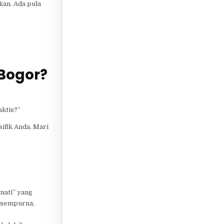
an. Ada pula
Bogor?
aktis?”
fik Anda. Mari
mati” yang
g sempurna,