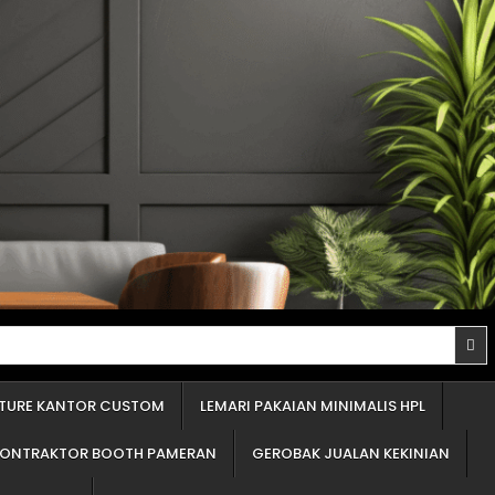
proyek Anda tidak "molor" berbulan-bulan. Penawaran yang detail adalah cermin profesionalisme. Itu tandanya mereka percaya diri dengan apa yang mereka tawarkan. Panduan Memilih Material Terbaik untuk Furniture Custom (Lemari Pakaian, Partisi Minimalis, Dll.) Ini adalah bagian inti dari Jasapedia. Sebagai pusat informasi, tugas saya adalah memberi Anda panduan material furniture yang jujur. Lupakan istilah-istilah rumit. Di Indonesia, 99% furnitur custom menggunakan tiga bahan dasar ini. Mari kita bedah satu per satu. Memilih bahan untuk lemari pakaian atau partisi (penyekat) ruangan tentu beda dengan dapur. Area ini "kering". Fokus utamanya adalah kekuatan menahan beban tumpukan baju dan kestabilan bentuk (agar tidak melengkung). Mengenal Pilihan Bahan Dasar Furnitur (Bukan Istilah Rumit) Bahan dasar adalah "daging" atau "tulang" dari furnitur Anda. Lapisan luar hanyalah "kulit" yang membuatnya cantik. Kekuatan dan umur furnitur ditentukan oleh bahan dasar ini. 1.Kayu Lapis (Sering disebut Multipleks): Pilihan Terkuat untuk Dapur dan Area Basah Ini adalah bahan 'raja'-nya furnitur custom. Saya selalu merekomendasikan ini untuk klien yang serius soal kualitas. Bayangkan beberapa lembar kayu tipis, ditumpuk berselang-seling arah seratnya, lalu direkatkan dengan mesin bertekanan super tinggi. Kelebihan: Hasilnya? Kuat luar biasa, kaku, dan paling 'bandel' melawan lembap dibandingkan bahan olahan lain. Ini adalah syarat wajib untuk kitchen set (khususnya area cuci piring) dan furnitur kamar mandi. Daya cengkeramnya pada sekrup paling 'menggigit', jadi engsel pintu tidak akan mudah kendor atau lepas. Kekurangan: Jelas, harganya paling tinggi di antara ketiganya. Permukaannya tidak sehalus papan serat, jadi butuh keahlian ekstra jika ingin dicat semprot. Saran Ahli: Jika anggaran Anda ada, jangan ragu. Selalu pakai bahan ini, terutama untuk dapur. Untuk lemari pakaian, ini adalah jaminan rak Anda tidak akan melengkung menahan beban baju. 2.Papan Blok (Sering disebut Blokbord): Pilihan Populer untuk Pintu Lemari Besar Ini adalah pilihan 'tengah-tengah'. Papan blok pada dasarnya adalah potongan-potongan kayu lunak (seperti sengon) yang dipadatkan dan disusun, lalu diapit oleh dua lembar kayu tipis di permukaan atas dan bawahnya. Kelebihan: Jauh lebih ringan dibanding kayu lapis. Karena ringan, bahan ini sering dipakai untuk membuat daun pintu lemari yang tinggi dan lebar, agar engselnya tidak kerja terlalu keras. Harganya lebih terjangkau dari kayu lapis. Kekurangan: Kekuatannya jelas di bawah kayu lapis. Saya tidak sarankan ini untuk area basah karena bagian tengahnya (yang berisi susunan kayu) bisa menyerap air. Daya cengkeram sekrupnya lumayan, tapi tidak sekokoh kayu lapis. Saran Ahli: Ini pilihan cerdas untuk menghemat anggaran di area kering. Misalnya, untuk badan lemari atau pintu lemari. Tapi untuk rak ambalan yang menahan beban, tetap utamakan kayu lapis. 3.Papan Serat (Sering disebut Em-De-Ef): Cocok untuk Bentuk Rumit dan Cat Semprot Nama lengkapnya adalah Papan Serat Kepadatan Menengah. Bahan ini adalah 'kerupuk'-nya dunia kayu olahan. Kena air sedikit saja, dia mengembang, hancur. Saya sebut kerupuk karena dia dibuat dari se
ITURE KANTOR CUSTOM
LEMARI PAKAIAN MINIMALIS HPL
KONTRAKTOR BOOTH PAMERAN
GEROBAK JUALAN KEKINIAN