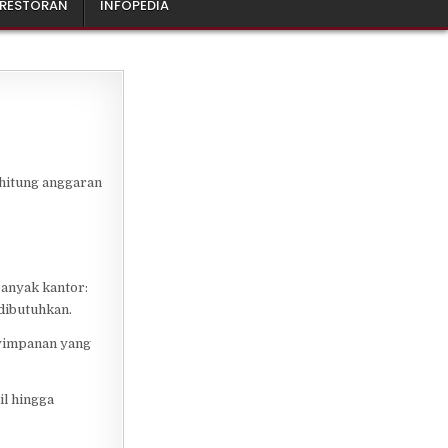
 RESTORAN
INFOPEDIA
hitung anggaran
banyak kantor:
dibutuhkan.
enyimpanan yang
il hingga