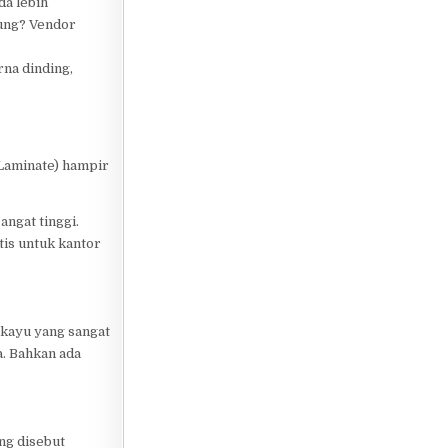
da lebih
tung? Vendor
rna dinding,
 Laminate) hampir
ngat tinggi.
tis untuk kantor
 kayu yang sangat
a. Bahkan ada
ng disebut