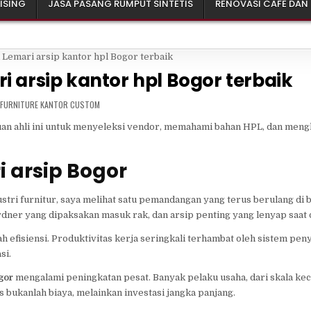
ISING
JASA PASANG RUMPUT SINTETIS
RENOVASI CAFE DAN
 arsip kantor hpl Bogor terbaik
POSTED
FURNITURE KANTOR CUSTOM
IN
an ahli ini untuk menyeleksi vendor, memahami bahan HPL, dan meng
 arsip Bogor
tri furnitur, saya melihat satu pemandangan yang terus berulang di 
dner yang dipaksakan masuk rak, dan arsip penting yang lenyap saat 
lah efisiensi. Produktivitas kerja seringkali terhambat oleh sistem p
si.
gor
mengalami peningkatan pesat. Banyak pelaku usaha, dari skala kec
 bukanlah biaya, melainkan investasi jangka panjang.