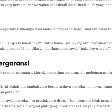
lem yang berantakan? Kerapian pada detail-detail kecil inilah yang m
mengedukasi kliennya. Saat Anda bertanya soal bahan, mereka harus bi
?” “Berapa ketebalannya?” Untuk lemari arsip yang akan menahan be
ah ketebalan 18mm. Jika vendor hanya menjawab “pakai kayu bagus” t
Bergaransi
dak sebagai perantara. Mereka menerima pesanan, lalu melemparnya la
i. Ini adalah nilai tambah yang besar. Artinya, mereka mengawasi lan
an perakitan.
gung jawab mereka atas produk yang di buat. Tentu garansi tidak men
al teknis, seperti engsel pintu yang rusak atau rel laci yang macet d