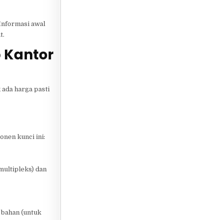
 Informasi awal
t.
p Kantor
k ada harga pasti
onen kunci ini:
multipleks) dan
 bahan (untuk