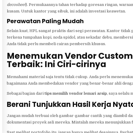
decosheet
). Permukaannya tahan terhadap goresan ringan, warnan
kusam. Untuk kantor yang sibuk, ini adalah investasi keawetan.
Perawatan Paling Mudah
Selain kuat, HPL sangat praktis dari segi perawatan. Kantor tid
terkena tumpahan kopi, noda spidol, atau sekadar debu, members
Anda tidak perlu membeli cairan pembersih khusus.
Menemukan Vendor Custom L
Terbaik: Ini Ciri-cirinya
Memahami material saja tentu tidak cukup. Anda perlu menemukan
bagaimana Anda membedakan vendor yang benar-benar ahli denga
Sebagai bagian dari
tips memilih vendor lemari arsip
, saya selalu
Berani Tunjukkan Hasil Kerja Nyata
Jangan mudah terbuai oleh gambar-gambar cantik yang diambil dari
dokumentasi proyek asli mereka. Mintalah mereka menunjukkan f
Saat melihat portofolio itu, jangan hanya melihat desainnya. Perha