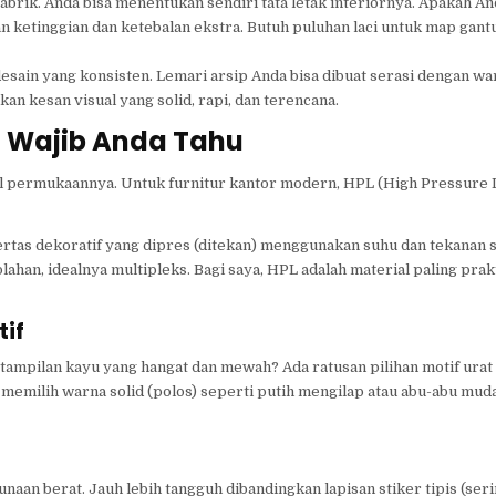
pabrik. Anda bisa menentukan sendiri tata letak interiornya. Apakah An
 ketinggian dan ketebalan ekstra. Butuh puluhan laci untuk map gan
esain yang konsisten. Lemari arsip Anda bisa dibuat serasi dengan wa
akan kesan visual yang solid, rapi, dan terencana.
g Wajib Anda Tahu
ial permukaannya. Untuk furnitur kantor modern, HPL (High Pressure
rtas dekoratif yang dipres (ditekan) menggunakan suhu dan tekanan sa
han, idealnya multipleks. Bagi saya, HPL adalah material paling prak
tif
ampilan kayu yang hangat dan mewah? Ada ratusan pilihan motif urat
 memilih warna solid (polos) seperti putih mengilap atau abu-abu mud
aan berat. Jauh lebih tangguh dibandingkan lapisan stiker tipis (seri