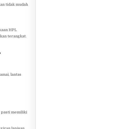
dan tidak mudah
ukaan HPL
kan terangkat.
r
mai, lantas
 pasti memiliki
ggiran lapisan