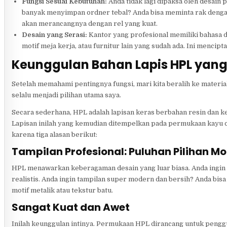
Fungsi Sesuai Kebutuhan:
Anda tidak lagi dipaksa oleh desain 
banyak menyimpan ordner tebal? Anda bisa meminta rak dengan
akan merancangnya dengan rel yang kuat.
Desain yang Serasi:
Kantor yang profesional memiliki bahasa d
motif meja kerja, atau furnitur lain yang sudah ada. Ini mencipt
Keunggulan Bahan Lapis HPL yan
Setelah memahami pentingnya fungsi, mari kita beralih ke mater
selalu menjadi pilihan utama saya.
Secara sederhana, HPL adalah lapisan keras berbahan resin dan ke
Lapisan inilah yang kemudian ditempelkan pada permukaan kayu ola
karena tiga alasan berikut:
Tampilan Profesional: Puluhan Pilihan Mo
HPL menawarkan keberagaman desain yang luar biasa. Anda ingin t
realistis. Anda ingin tampilan super modern dan bersih? Anda bisa
motif metalik atau tekstur batu.
Sangat Kuat dan Awet
Inilah keunggulan intinya. Permukaan HPL dirancang untuk penggun