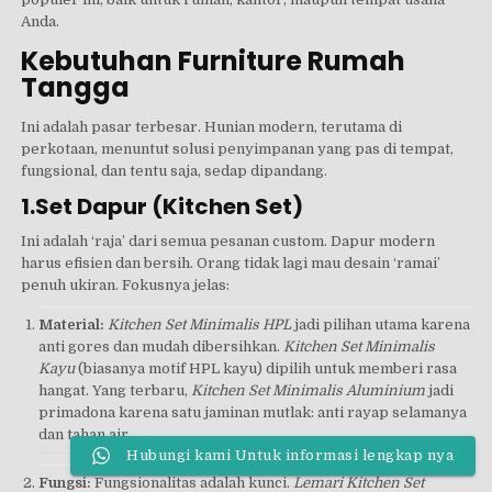
Anda.
Kebutuhan Furniture Rumah
Tangga
Ini adalah pasar terbesar. Hunian modern, terutama di
perkotaan, menuntut solusi penyimpanan yang pas di tempat,
fungsional, dan tentu saja, sedap dipandang.
1.Set Dapur (Kitchen Set)
Ini adalah ‘raja’ dari semua pesanan custom. Dapur modern
harus efisien dan bersih. Orang tidak lagi mau desain ‘ramai’
penuh ukiran. Fokusnya jelas:
Material:
Kitchen Set Minimalis HPL
jadi pilihan utama karena
anti gores dan mudah dibersihkan.
Kitchen Set Minimalis
Kayu
(biasanya motif HPL kayu) dipilih untuk memberi rasa
hangat. Yang terbaru,
Kitchen Set Minimalis Aluminium
jadi
primadona karena satu jaminan mutlak: anti rayap selamanya
dan tahan air.
Hubungi kami Untuk informasi lengkap nya
Fungsi:
Fungsionalitas adalah kunci.
Lemari Kitchen Set