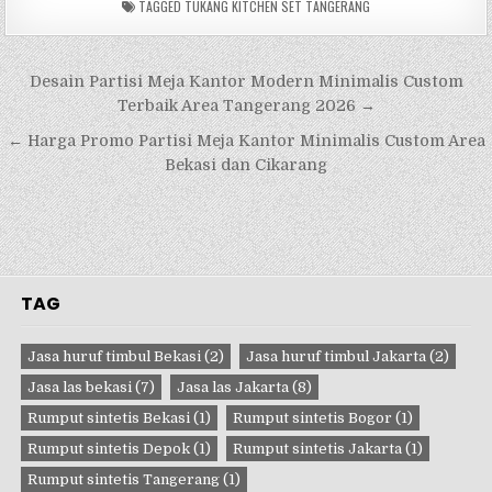
TAGGED
TUKANG KITCHEN SET TANGERANG
Navigasi
Desain Partisi Meja Kantor Modern Minimalis Custom
pos
Terbaik Area Tangerang 2026 →
← Harga Promo Partisi Meja Kantor Minimalis Custom Area
Bekasi dan Cikarang
TAG
Jasa huruf timbul Bekasi
(2)
Jasa huruf timbul Jakarta
(2)
Jasa las bekasi
(7)
Jasa las Jakarta
(8)
Rumput sintetis Bekasi
(1)
Rumput sintetis Bogor
(1)
Rumput sintetis Depok
(1)
Rumput sintetis Jakarta
(1)
Rumput sintetis Tangerang
(1)