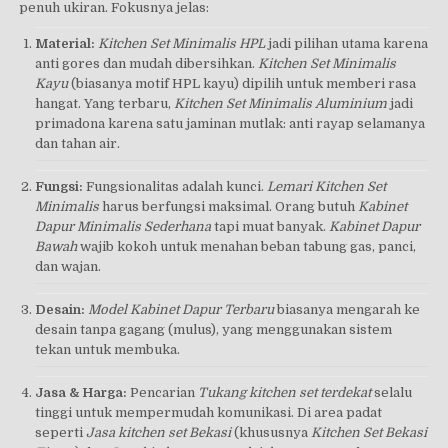
penuh ukiran. Fokusnya jelas:
Material:
Kitchen Set Minimalis HPL
jadi pilihan utama karena
anti gores dan mudah dibersihkan.
Kitchen Set Minimalis
Kayu
(biasanya motif HPL kayu) dipilih untuk memberi rasa
hangat. Yang terbaru,
Kitchen Set Minimalis Aluminium
jadi
primadona karena satu jaminan mutlak: anti rayap selamanya
dan tahan air.
Fungsi:
Fungsionalitas adalah kunci.
Lemari Kitchen Set
Minimalis
harus berfungsi maksimal. Orang butuh
Kabinet
Dapur Minimalis Sederhana
tapi muat banyak.
Kabinet Dapur
Bawah
wajib kokoh untuk menahan beban tabung gas, panci,
dan wajan.
Desain:
Model Kabinet Dapur Terbaru
biasanya mengarah ke
desain tanpa gagang (mulus), yang menggunakan sistem
tekan untuk membuka.
Jasa & Harga:
Pencarian
Tukang kitchen set terdekat
selalu
tinggi untuk mempermudah komunikasi. Di area padat
seperti
Jasa kitchen set Bekasi
(khususnya
Kitchen Set Bekasi