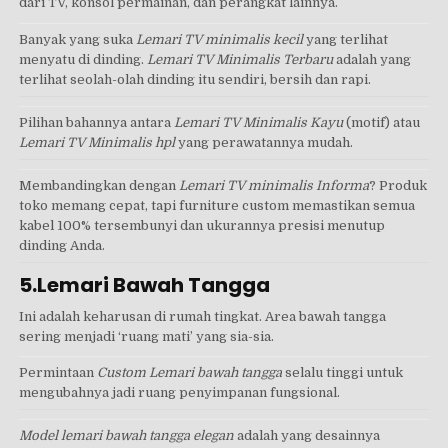
dari TV, konsol permainan, dan perangkat lainnya.
Banyak yang suka
Lemari TV minimalis kecil
yang terlihat
menyatu di dinding.
Lemari TV Minimalis Terbaru
adalah yang
terlihat seolah-olah dinding itu sendiri, bersih dan rapi.
Pilihan bahannya antara
Lemari TV Minimalis Kayu
(motif) atau
Lemari TV Minimalis hpl
yang perawatannya mudah.
Membandingkan dengan
Lemari TV minimalis Informa
? Produk
toko memang cepat, tapi furniture custom memastikan semua
kabel 100% tersembunyi dan ukurannya presisi menutup
dinding Anda.
5.Lemari Bawah Tangga
Ini adalah keharusan di rumah tingkat. Area bawah tangga
sering menjadi ‘ruang mati’ yang sia-sia.
Permintaan
Custom Lemari bawah tangga
selalu tinggi untuk
mengubahnya jadi ruang penyimpanan fungsional.
Model lemari bawah tangga elegan
adalah yang desainnya