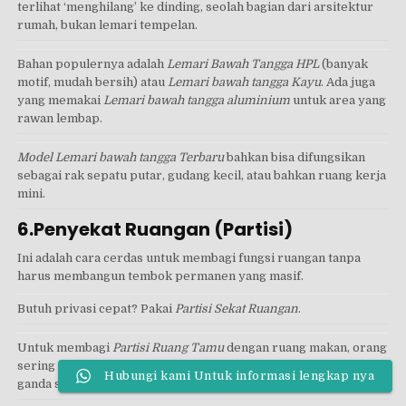
terlihat ‘menghilang’ ke dinding, seolah bagian dari arsitektur
rumah, bukan lemari tempelan.
Bahan populernya adalah
Lemari Bawah Tangga HPL
(banyak
motif, mudah bersih) atau
Lemari bawah tangga Kayu
. Ada juga
yang memakai
Lemari bawah tangga aluminium
untuk area yang
rawan lembap.
Model Lemari bawah tangga Terbaru
bahkan bisa difungsikan
sebagai rak sepatu putar, gudang kecil, atau bahkan ruang kerja
mini.
6.Penyekat Ruangan (Partisi)
Ini adalah cara cerdas untuk membagi fungsi ruangan tanpa
harus membangun tembok permanen yang masif.
Butuh privasi cepat? Pakai
Partisi Sekat Ruangan
.
Untuk membagi
Partisi Ruang Tamu
dengan ruang makan, orang
sering cari
Model Partisi Penyekat ruangan
yang juga berfungsi
Hubungi kami Untuk informasi lengkap nya
ganda sebagai rak hias atau rak buku.