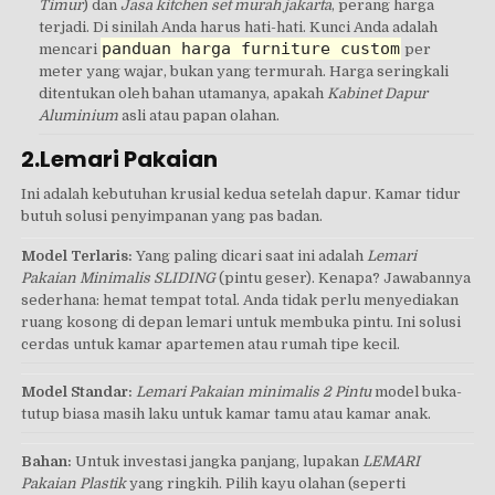
Timur
) dan
Jasa kitchen set murah jakarta
, perang harga
terjadi. Di sinilah Anda harus hati-hati. Kunci Anda adalah
panduan harga furniture custom
mencari
per
meter yang wajar, bukan yang termurah. Harga seringkali
ditentukan oleh bahan utamanya, apakah
Kabinet Dapur
Aluminium
asli atau papan olahan.
2.Lemari Pakaian
Ini adalah kebutuhan krusial kedua setelah dapur. Kamar tidur
butuh solusi penyimpanan yang pas badan.
Model Terlaris:
Yang paling dicari saat ini adalah
Lemari
Pakaian Minimalis SLIDING
(pintu geser). Kenapa? Jawabannya
sederhana: hemat tempat total. Anda tidak perlu menyediakan
ruang kosong di depan lemari untuk membuka pintu. Ini solusi
cerdas untuk kamar apartemen atau rumah tipe kecil.
Model Standar:
Lemari Pakaian minimalis 2 Pintu
model buka-
tutup biasa masih laku untuk kamar tamu atau kamar anak.
Bahan:
Untuk investasi jangka panjang, lupakan
LEMARI
Pakaian Plastik
yang ringkih. Pilih kayu olahan (seperti