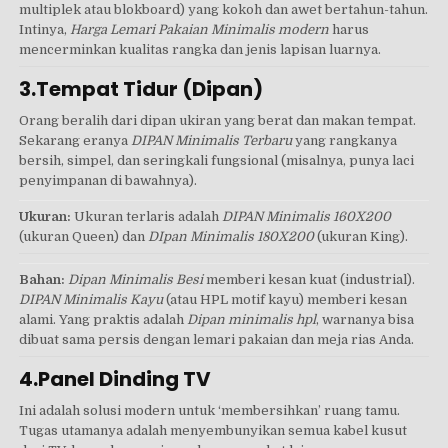
multiplek atau blokboard) yang kokoh dan awet bertahun-tahun.
Intinya,
Harga Lemari Pakaian Minimalis modern
harus
mencerminkan kualitas rangka dan jenis lapisan luarnya.
3.Tempat Tidur (Dipan)
Orang beralih dari dipan ukiran yang berat dan makan tempat.
Sekarang eranya
DIPAN Minimalis Terbaru
yang rangkanya
bersih, simpel, dan seringkali fungsional (misalnya, punya laci
penyimpanan di bawahnya).
Ukuran:
Ukuran terlaris adalah
DIPAN Minimalis 160X200
(ukuran Queen) dan
DIpan Minimalis 180X200
(ukuran King).
Bahan:
Dipan Minimalis Besi
memberi kesan kuat (industrial).
DIPAN Minimalis Kayu
(atau HPL motif kayu) memberi kesan
alami. Yang praktis adalah
Dipan minimalis hpl
, warnanya bisa
dibuat sama persis dengan lemari pakaian dan meja rias Anda.
4.Panel Dinding TV
Ini adalah solusi modern untuk ‘membersihkan’ ruang tamu.
Tugas utamanya adalah menyembunyikan semua kabel kusut