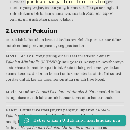
panduan harga furniture custom
mencari
per
meter yang wajar, bukan yang termurah. Harga seringkali
ditentukan oleh bahan utamanya, apakah
Kabinet Dapur
Aluminium
asli atau papan olahan.
2.Lemari Pakaian
Ini adalah kebutuhan krusial kedua setelah dapur. Kamar tidur
butuh solusi penyimpanan yang pas badan.
Model Terlaris:
Yang paling dicari saat ini adalah
Lemari
Pakaian Minimalis SLIDING
(pintu geser). Kenapa? Jawabannya
sederhana: hemat tempat total. Anda tidak perlu menyediakan
ruang kosong di depan lemari untuk membuka pintu. Ini solusi
cerdas untuk kamar apartemen atau rumah tipe kecil.
Model Standar:
Lemari Pakaian minimalis 2 Pintu
model buka-
tutup biasa masih laku untuk kamar tamu atau kamar anak.
Bahan:
Untuk investasi jangka panjang, lupakan
LEMARI
Pakaian Plastik
yang ringkih. Pilih kayu olahan (seperti
Hubungi kami Untuk informasi lengkap nya
multiplek atau blokboard) yang kokoh dan awet bertahun-tahun.
Intinya,
Harga Lemari Pakaian Minimalis modern
harus