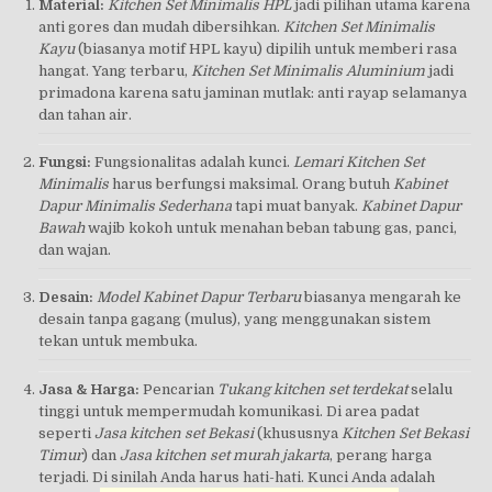
Material:
Kitchen Set Minimalis HPL
jadi pilihan utama karena
anti gores dan mudah dibersihkan.
Kitchen Set Minimalis
Kayu
(biasanya motif HPL kayu) dipilih untuk memberi rasa
hangat. Yang terbaru,
Kitchen Set Minimalis Aluminium
jadi
primadona karena satu jaminan mutlak: anti rayap selamanya
dan tahan air.
Fungsi:
Fungsionalitas adalah kunci.
Lemari Kitchen Set
Minimalis
harus berfungsi maksimal. Orang butuh
Kabinet
Dapur Minimalis Sederhana
tapi muat banyak.
Kabinet Dapur
Bawah
wajib kokoh untuk menahan beban tabung gas, panci,
dan wajan.
Desain:
Model Kabinet Dapur Terbaru
biasanya mengarah ke
desain tanpa gagang (mulus), yang menggunakan sistem
tekan untuk membuka.
Jasa & Harga:
Pencarian
Tukang kitchen set terdekat
selalu
tinggi untuk mempermudah komunikasi. Di area padat
seperti
Jasa kitchen set Bekasi
(khususnya
Kitchen Set Bekasi
Timur
) dan
Jasa kitchen set murah jakarta
, perang harga
terjadi. Di sinilah Anda harus hati-hati. Kunci Anda adalah