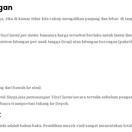
gan
. Jika di kamar tidur kita cukup mengalikan panjang dan lebar, di tang
inyl lantai per meter
, biasanya harga tersebut berlaku untuk lantai data
istem hitungan per anak tangga (trap) atau hitungan borongan (paket
 dari bawah ke atas).
otal
Harga jasa pemasangan Vinyl lantai
secara tertulis sebelum penger
 biaya transportasi tukang ke Depok.
k
da adalah bahan baku. Pemilihan merek vinil sangat menentukan total