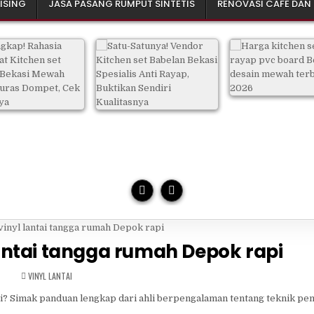
ISING
JASA PASANG RUMPUT SINTETIS
RENOVASI CAFE DAN
antai tangga rumah Depok rapi
POSTED
VINYL LANTAI
IN
? Simak panduan lengkap dari ahli berpengalaman tentang teknik pe