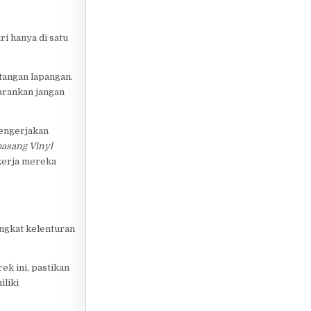
ri hanya di satu
tangan lapangan.
arankan jangan
mengerjakan
pasang Vinyl
 kerja mereka
ingkat kelenturan
k ini, pastikan
iliki