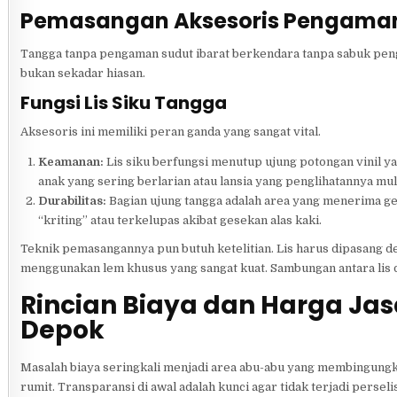
Pemasangan Aksesoris Pengaman 
Tangga tanpa pengaman sudut ibarat berkendara tanpa sabuk peng
bukan sekadar hiasan.
Fungsi Lis Siku Tangga
Aksesoris ini memiliki peran ganda yang sangat vital.
Keamanan:
Lis siku berfungsi menutup ujung potongan vinil yan
anak yang sering berlarian atau lansia yang penglihatannya mu
Durabilitas:
Bagian ujung tangga adalah area yang menerima gese
“kriting” atau terkelupas akibat gesekan alas kaki.
Teknik pemasangannya pun butuh ketelitian. Lis harus dipasang d
menggunakan lem khusus yang sangat kuat. Sambungan antara lis da
Rincian Biaya dan Harga Ja
Depok
Masalah biaya seringkali menjadi area abu-abu yang membingungkan
rumit. Transparansi di awal adalah kunci agar tidak terjadi perseli