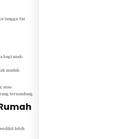
ku tangga. Ini
a bagi anak-
idak mudah
, atau
orang tersandung.
a Rumah
edikit lebih