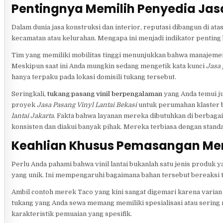
Pentingnya Memilih Penyedia Ja
Dalam dunia jasa konstruksi dan interior, reputasi dibangun di ata
kecamatan atau kelurahan. Mengapa ini menjadi indikator penting
Tim yang memiliki mobilitas tinggi menunjukkan bahwa manajemen
Meskipun saat ini Anda mungkin sedang mengetik kata kunci
Jasa 
hanya terpaku pada lokasi domisili tukang tersebut.
Seringkali,
tukang pasang vinil berpengalaman
yang Anda temui ju
proyek
Jasa Pasang Vinyl Lantai Bekasi
untuk perumahan klaster 
lantai Jakarta
. Fakta bahwa layanan mereka dibutuhkan di berbagai
konsisten dan diakui banyak pihak. Mereka terbiasa dengan standar
Keahlian Khusus Pemasangan Mer
Perlu Anda pahami bahwa vinil lantai bukanlah satu jenis produk 
yang unik. Ini mempengaruhi bagaimana bahan tersebut bereaksi 
Ambil contoh merek Taco yang kini sangat digemari karena varia
tukang yang Anda sewa memang memiliki spesialisasi atau serin
karakteristik pemuaian yang spesifik.