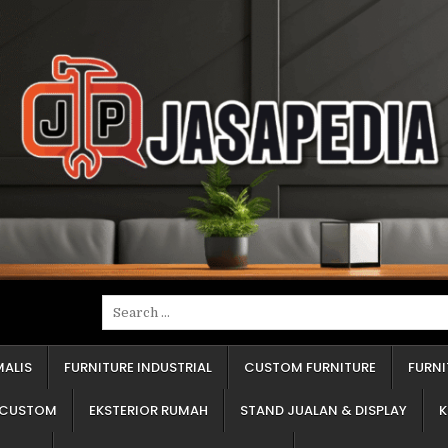
erima jawaban "kayu olahan" atau "blokmin". Tanyakan spesifik. Apakah itu kayu lapis (multipleks), papan blok (blokbord), atau papan serat (em-de-ef)? Ketiganya punya kekuatan dan ketahanan air yang sangat berbeda. Kayu lapis jauh lebih superior untuk area basah. Ini adalah penentu 50% dari harga. "Baju"-nya Pakai Apa? Ini adalah lapisan luar. Apakah pakai pelapis tempel (seperti HPL) atau pakai cat semprot (seperti duco)? Pelapis tempel lebih tahan gores dan harganya lebih terjangkau. Cat semprot memberi kesan mulus dan mewah, tapi harganya bisa dua kali lipat dan perawatannya butuh kehati-hatian. "Sendi"-nya Merek Apa? Yang saya maksud adalah engsel pintu dan rel laci. Ini adalah nyawa dari furnitur Anda. Furnitur bagus dengan engsel murahan akan rusak dalam setahun. Penyedia jasa yang jujur akan berani menyebutkan merek aksesorinya. Cara Hitungnya Bagaimana? Apakah harga dihitung per meter lari atau per meter persegi? Keduanya akan menghasilkan angka akhir yang sangat berbeda. Pastikan Anda dan penyedia jasa sepakat soal ini sejak awal. Memahami empat poin ini adalah fondasi untuk mendapatkan informasi furniture custom terpercaya. Menghindari Salah Pilih: Tiga Kesalahan Umum Pemesan Pemula Selama puluhan tahun, saya perhatikan pemesan pemula selalu jatuh di tiga lubang yang sama. Tolong, jangan ulangi kesalahan ini: Silau Harga Murah. Ini jebakan paling klasik. Harga yang kelewat murah sudah pasti mengorbankan sesuatu. Entah itu "daging" furnitur Anda diganti bahan berkualitas rendah (misalnya papan serbuk yang hancur kena air), "sendi" yang dipakai adalah kualitas terendah, atau pengerjaannya asal jadi. Ingat, furnitur adalah investasi, bukan biaya sekali habis. Terpukau Desain (Lupa Kualitas). Klien sering datang membawa gambar dari internet. "Saya mau persis begini." Mereka fokus pada warna dan model, tapi lupa menanyakan empat poin yang saya sebutkan di atas. Furnitur hebat adalah gabungan desain cantik dan konstruksi yang 'badak'. Pastikan Anda membahas keduanya. Kesepakatan "Katanya". "Katanya dulu sudah termasuk lampu." "Saya kira sudah dapat rak piring." Semua kesepakatan lisan akan menguap begitu pengerjaan dimulai. Selalu minta penawaran tertulis. Rinci, jelas, dan lengkap. Dokumen itu adalah pegangan dan pelindung Anda jika terjadi masalah. Panduan dari Ahli: Cara Membaca Penawaran Harga yang Benar Penawaran harga dari penyedia jasa profesional harusnya detail, bukan sekadar satu angka total. Penawaran yang benar dan jujur wajib mencantumkan: Rincian Material: Ini adalah jantungnya. Harus tertulis jelas. Contoh: "Bahan Dasar: Kayu Lapis 18 milimeter. Pelapis Luar: Pelapis Tempel (HPL) Merek A. Pelapis Dalam: Melamin." Jika hanya tertulis "Bahan berkualitas", Anda harus langsung bertanya. Rincian Aksesori: Penawaran yang baik akan merinci. Contoh: "Engsel pintu: 4 buah, Buka-tutup lambat (Slow Motion) Merek B. Rel laci: 2 set, Rel bola (Double Track) Merek C." Jika hanya tertulis "aksesori standar", bersiaplah kecewa. Rincian Pekerjaan: Apa saja yang Anda dapatkan dengan harga tersebut? Apakah sudah termasuk ongkos kirim? Biaya pasang? Pembongkaran furnitur lama? Apakah sudah termasuk lampu, cermin, atau stop kontak? Semua harus tertulis. Waktu dan Pembayaran: Kapan uang muka dibayar? Kapan pelunasan? Dan yang terpenting, berapa lama waktu pengerjaan (misalnya, 21 hari kerja) dihitung sejak gambar kerja Anda setujui? Ini penting agar 
Search
for:
MALIS
FURNITURE INDUSTRIAL
CUSTOM FURNITURE
FURN
M CUSTOM
EKSTERIOR RUMAH
STAND JUALAN & DISPLAY