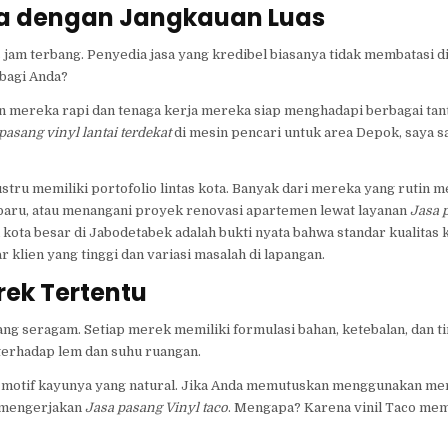
sa dengan Jangkauan Luas
s jam terbang. Penyedia jasa yang kredibel biasanya tidak membatasi di
 bagi Anda?
 mereka rapi dan tenaga kerja mereka siap menghadapi berbagai tan
pasang vinyl lantai terdekat
di mesin pencari untuk area Depok, saya s
stru memiliki portofolio lintas kota. Banyak dari mereka yang rutin 
baru, atau menangani proyek renovasi apartemen lewat layanan
Jasa 
 kota besar di Jabodetabek adalah bukti nyata bahwa standar kualitas
 klien yang tinggi dan variasi masalah di lapangan.
ek Tertentu
yang seragam. Setiap merek memiliki formulasi bahan, ketebalan, dan t
terhadap lem dan suhu ruangan.
n motif kayunya yang natural. Jika Anda memutuskan menggunakan mere
g mengerjakan
Jasa pasang Vinyl taco
. Mengapa? Karena vinil Taco mem