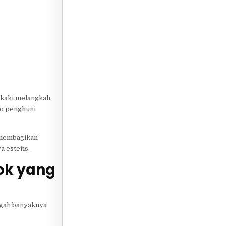
i kaki melangkah.
ko penghuni
k membagikan
 estetis.
ok yang
ngah banyaknya