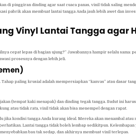
an di pinggiran dinding agar saat cuaca panas, vinil tidak saling mend
asi pabrik akan membuat lantai tangga Anda jauh lebih awet dan inves
ng Vinyl Lantai Tangga agar H
nilnya cepat lepas di bagian ujung?” Jawabannya hampir selalu sama: 
wasi prosesnya dengan lebih jeli.
Semen)
. Tahap paling krusial adalah mempersiapkan “kanvas” atau dasar tan
jakan (tempat kaki menapak) dan dinding tegak tangga. Sudut ini har
ung atau tidak rata, vinil tidak akan bisa menempel dengan rapat.
lu jika kondisi tangga Anda kurang ideal. Mereka akan menambal atau 
 diperhatikan. Lantai tangga tidak boleh lembap sedikitpun. Kelembapan
 menyebabkan bau tak sedap, dan akhirnya membuat vinil terlepas.