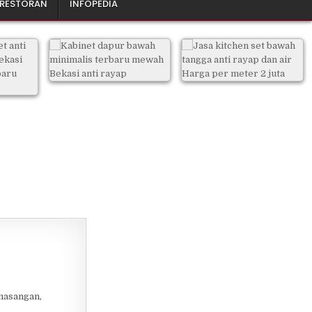
 RESTORAN
INFOPEDIA
masangan,