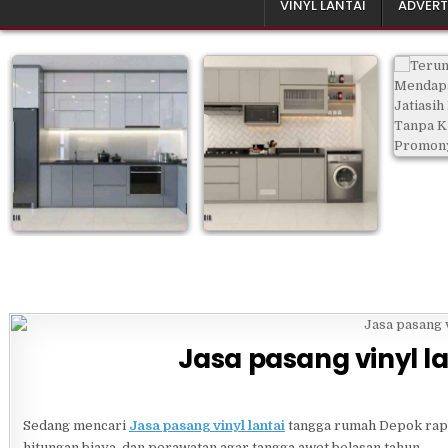
VINYL LANTAI
ADVERT
Jasa pasang vinyl l
Sedang mencari
Jasa pasang vinyl lantai
tangga rumah Depok rapi
hitungan biaya, dan perawatan agar tangga awet belasan tahun.