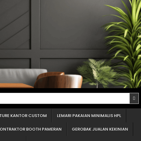
proyek Anda tidak "molor" berbulan-bulan. Penawaran yang detail adalah cermin profesionalisme. Itu tandanya mereka percaya diri dengan apa yang mereka tawarkan. Panduan Memilih Material Terbaik untuk Furniture Custom (Lemari Pakaian, Partisi Minimalis, Dll.) Ini adalah bagian inti dari Jasapedia. Sebagai pusat informasi, tugas saya adalah memberi Anda panduan material furniture yang jujur. Lupakan istilah-istilah rumit. Di Indonesia, 99% furnitur custom menggunakan tiga bahan dasar ini. Mari kita bedah satu per satu. Memilih bahan untuk lemari pakaian atau partisi (penyekat) ruangan tentu beda dengan dapur. Area ini "kering". Fokus utamanya adalah kekuatan menahan beban tumpukan baju dan kestabilan bentuk (agar tidak melengkung). Mengenal Pilihan Bahan Dasar Furnitur (Bukan Istilah Rumit) Bahan dasar adalah "daging" atau "tulang" dari furnitur Anda. Lapisan luar hanyalah "kulit" yang membuatnya cantik. Kekuatan dan umur furnitur ditentukan oleh bahan dasar ini. 1.Kayu Lapis (Sering disebut Multipleks): Pilihan Terkuat untuk Dapur dan Area Basah Ini adalah bahan 'raja'-nya furnitur custom. Saya selalu merekomendasikan ini untuk klien yang serius soal kualitas. Bayangkan beberapa lembar kayu tipis, ditumpuk berselang-seling arah seratnya, lalu direkatkan dengan mesin bertekanan super tinggi. Kelebihan: Hasilnya? Kuat luar biasa, kaku, dan paling 'bandel' melawan lembap dibandingkan bahan olahan lain. Ini adalah syarat wajib untuk kitchen set (khususnya area cuci piring) dan furnitur kamar mandi. Daya cengkeramnya pada sekrup paling 'menggigit', jadi engsel pintu tidak akan mudah kendor atau lepas. Kekurangan: Jelas, harganya paling tinggi di antara ketiganya. Permukaannya tidak sehalus papan serat, jadi butuh keahlian ekstra jika ingin dicat semprot. Saran Ahli: Jika anggaran Anda ada, jangan ragu. Selalu pakai bahan ini, terutama untuk dapur. Untuk lemari pakaian, ini adalah jaminan rak Anda tidak akan melengkung menahan beban baju. 2.Papan Blok (Sering disebut Blokbord): Pilihan Populer untuk Pintu Lemari Besar Ini adalah pilihan 'tengah-tengah'. Papan blok pada dasarnya adalah potongan-potongan kayu lunak (seperti sengon) yang dipadatkan dan disusun, lalu diapit oleh dua lembar kayu tipis di permukaan atas dan bawahnya. Kelebihan: Jauh lebih ringan dibanding kayu lapis. Karena ringan, bahan ini sering dipakai untuk membuat daun pintu lemari yang tinggi dan lebar, agar engselnya tidak kerja terlalu keras. Harganya lebih terjangkau dari kayu lapis. Kekurangan: Kekuatannya jelas di bawah kayu lapis. Saya tidak sarankan ini untuk area basah karena bagian tengahnya (yang berisi susunan kayu) bisa menyerap air. Daya cengkeram sekrupnya lumayan, tapi tidak sekokoh kayu lapis. Saran Ahli: Ini pilihan cerdas untuk menghemat anggaran di area kering. Misalnya, untuk badan lemari atau pintu lemari. Tapi untuk rak ambalan yang menahan beban, tetap utamakan kayu lapis. 3.Papan Serat (Sering disebut Em-De-Ef): Cocok untuk Bentuk Rumit dan Cat Semprot Nama lengkapnya adalah Papan Serat Kepadatan Menengah. Bahan ini adalah 'kerupuk'-nya dunia kayu olahan. Kena air sedikit saja, dia mengembang, hancur. Saya sebut kerupuk karena dia dibuat dari se
ITURE KANTOR CUSTOM
LEMARI PAKAIAN MINIMALIS HPL
KONTRAKTOR BOOTH PAMERAN
GEROBAK JUALAN KEKINIAN