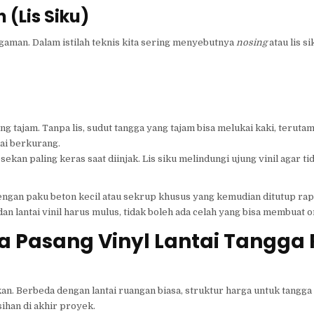
(Lis Siku)
aman. Dalam istilah teknis kita sering menyebutnya
nosing
atau lis si
g tajam. Tanpa lis, sudut tangga yang tajam bisa melukai kaki, terutam
lai berkurang.
kan paling keras saat diinjak. Lis siku melindungi ujung vinil agar t
engan paku beton kecil atau sekrup khusus yang kemudian ditutup rapi
n lantai vinil harus mulus, tidak boleh ada celah yang bisa membuat 
sa Pasang Vinyl Lantai Tangg
. Berbeda dengan lantai ruangan biasa, struktur harga untuk tangga s
sihan di akhir proyek.