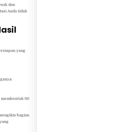
esak dan
tasi Anda tidak
asil
persiapan yang
gganya.
us membentuk 90
mengikis bagian
 yang