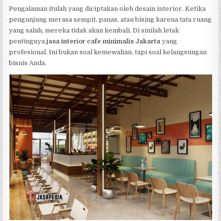
Pengalaman itulah yang diciptakan oleh desain interior. Ketika
pengunjung merasa sempit, panas, atau bising karena tata ruang
yang salah, mereka tidak akan kembali. Di sinilah letak
pentingnya
jasa interior cafe minimalis Jakarta
yang
profesional. Ini bukan soal kemewahan, tapi soal kelangsungan
bisnis Anda.