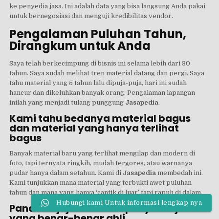
ke penyedia jasa. Ini adalah data yang bisa langsung Anda pakai
untuk bernegosiasi dan menguji kredibilitas vendor.
Pengalaman Puluhan Tahun,
Dirangkum untuk Anda
Saya telah berkecimpung di bisnis ini selama lebih dari 30
tahun. Saya sudah melihat tren material datang dan pergi. Saya
tahu material yang 5 tahun lalu dipuja-puja, hari ini sudah
hancur dan dikeluhkan banyak orang. Pengalaman lapangan
inilah yang menjadi tulang punggung
Jasapedia
.
Kami tahu bedanya material bagus
dan material yang hanya terlihat
bagus
Banyak material baru yang terlihat mengilap dan modern di
foto, tapi ternyata ringkih, mudah tergores, atau warnanya
pudar hanya dalam setahun. Kami di
Jasapedia
membedah ini.
Kami tunjukkan mana material yang terbukti awet puluhan
tahun dan mana yang hanya ‘cantik di luar’ tapi rapuh di dalam.
Hubungi kami Untuk informasi lengkap nya
Panduan jujur memilih penyedia jasa
yang benar-benar ahli