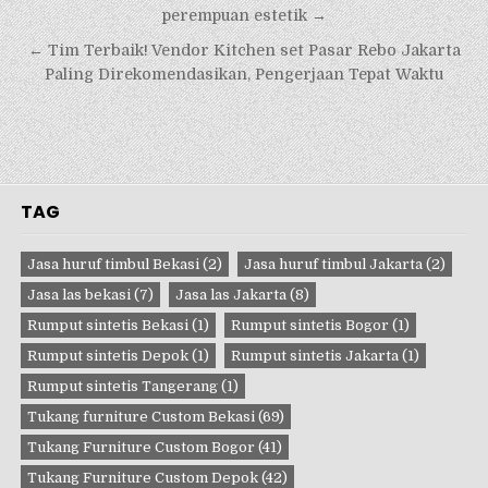
pos
perempuan estetik →
← Tim Terbaik! Vendor Kitchen set Pasar Rebo Jakarta
Paling Direkomendasikan, Pengerjaan Tepat Waktu
TAG
Jasa huruf timbul Bekasi
(2)
Jasa huruf timbul Jakarta
(2)
Jasa las bekasi
(7)
Jasa las Jakarta
(8)
Rumput sintetis Bekasi
(1)
Rumput sintetis Bogor
(1)
Rumput sintetis Depok
(1)
Rumput sintetis Jakarta
(1)
Rumput sintetis Tangerang
(1)
Tukang furniture Custom Bekasi
(69)
Tukang Furniture Custom Bogor
(41)
Tukang Furniture Custom Depok
(42)