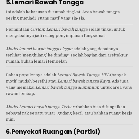
5.Lemari Bawah Tangga
Ini adalah keharusan di rumah tingkat. Area bawah tangga
sering menjadi ‘ruang mati’ yang sia-sia.
Permintaan
Custom Lemari bawah tangga
selalu tinggi untuk
mengubahnya jadi ruang penyimpanan fungsional.
Model lemari bawah tangga elegan
adalah yang desainnya
terlihat ‘menghilang’ ke dinding, seolah bagian dari arsitektur
rumah, bukan lemari tempelan.
Bahan populernya adalah
Lemari Bawah Tangga HPL
(banyak
motif, mudah bersih) atau
Lemari bawah tangga Kayu
. Ada juga
yang memakai
Lemari bawah tangga aluminium
untuk area yang
rawan lembap.
Model Lemari bawah tangga Terbaru
bahkan bisa difungsikan
sebagai rak sepatu putar, gudang kecil, atau bahkan ruang kerja
mini.
6.Penyekat Ruangan (Partisi)