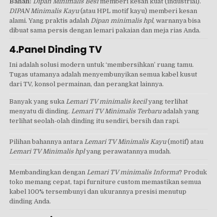
Bahan:
Dipan Minimalis Besi
memberi kesan kuat (industrial).
DIPAN Minimalis Kayu
(atau HPL motif kayu) memberi kesan
alami. Yang praktis adalah
Dipan minimalis hpl
, warnanya bisa
dibuat sama persis dengan lemari pakaian dan meja rias Anda.
4.Panel Dinding TV
Ini adalah solusi modern untuk ‘membersihkan’ ruang tamu.
Tugas utamanya adalah menyembunyikan semua kabel kusut
dari TV, konsol permainan, dan perangkat lainnya.
Banyak yang suka
Lemari TV minimalis kecil
yang terlihat
menyatu di dinding.
Lemari TV Minimalis Terbaru
adalah yang
terlihat seolah-olah dinding itu sendiri, bersih dan rapi.
Pilihan bahannya antara
Lemari TV Minimalis Kayu
(motif) atau
Lemari TV Minimalis hpl
yang perawatannya mudah.
Membandingkan dengan
Lemari TV minimalis Informa
? Produk
toko memang cepat, tapi furniture custom memastikan semua
kabel 100% tersembunyi dan ukurannya presisi menutup
dinding Anda.