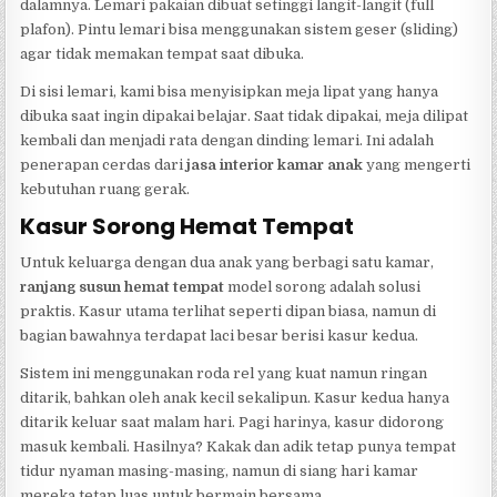
dalamnya. Lemari pakaian dibuat setinggi langit-langit (full
plafon). Pintu lemari bisa menggunakan sistem geser (sliding)
agar tidak memakan tempat saat dibuka.
Di sisi lemari, kami bisa menyisipkan meja lipat yang hanya
dibuka saat ingin dipakai belajar. Saat tidak dipakai, meja dilipat
kembali dan menjadi rata dengan dinding lemari. Ini adalah
penerapan cerdas dari
jasa interior kamar anak
yang mengerti
kebutuhan ruang gerak.
Kasur Sorong Hemat Tempat
Untuk keluarga dengan dua anak yang berbagi satu kamar,
ranjang susun hemat tempat
model sorong adalah solusi
praktis. Kasur utama terlihat seperti dipan biasa, namun di
bagian bawahnya terdapat laci besar berisi kasur kedua.
Sistem ini menggunakan roda rel yang kuat namun ringan
ditarik, bahkan oleh anak kecil sekalipun. Kasur kedua hanya
ditarik keluar saat malam hari. Pagi harinya, kasur didorong
masuk kembali. Hasilnya? Kakak dan adik tetap punya tempat
tidur nyaman masing-masing, namun di siang hari kamar
mereka tetap luas untuk bermain bersama.