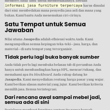
memberi Anda ‘ilmu’ untuk membedakannya. Sebuah
informasi jasa furniture terpercaya
harus dimulai
dari sini: membedakan mana penyedia jasa asli dan mana yang
bukan. Kami bantu Anda menemukan ciri-cirinya.
Satu Tempat untuk Semua
Jawaban
Nilai utama
Jasapedia
adalah efisiensi waktu Anda. Kami
mengumpulkan semua kepingan teka-teki—jasa, harga, dan
material—di satu tempat yang terorganisir.
Tidak perlu lagi buka banyak sumber
Anda tidak perlu lagi membuka belasan tab di peramban Anda
hanya untuk membandingkan harga HPL, mencari tukang, dan
memahami apa itu
blockboard
. Anda cukup datang ke
Jasapedia
. Kami menyediakan rentang harga pasar yang wajar.
Kami berikan ulasan material yang jujur. Kami berikan kriteria
memilih jasa. Semua terintegrasi.
Dari rencana awal sampai mebel jadi,
semua ada di sini
Perjalanan membuat furniture custom itu punya banyak