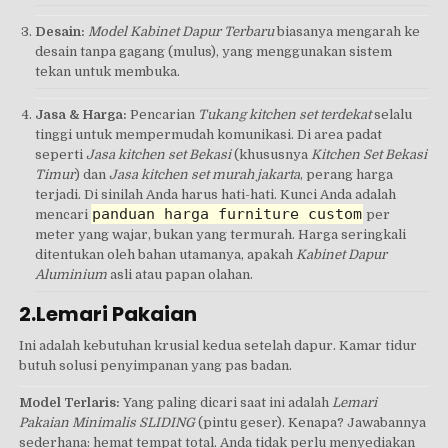
Desain:
Model Kabinet Dapur Terbaru
biasanya mengarah ke
desain tanpa gagang (mulus), yang menggunakan sistem
tekan untuk membuka.
Jasa & Harga:
Pencarian
Tukang kitchen set terdekat
selalu
tinggi untuk mempermudah komunikasi. Di area padat
seperti
Jasa kitchen set Bekasi
(khususnya
Kitchen Set Bekasi
Timur
) dan
Jasa kitchen set murah jakarta
, perang harga
terjadi. Di sinilah Anda harus hati-hati. Kunci Anda adalah
panduan harga furniture custom
mencari
per
meter yang wajar, bukan yang termurah. Harga seringkali
ditentukan oleh bahan utamanya, apakah
Kabinet Dapur
Aluminium
asli atau papan olahan.
2.Lemari Pakaian
Ini adalah kebutuhan krusial kedua setelah dapur. Kamar tidur
butuh solusi penyimpanan yang pas badan.
Model Terlaris:
Yang paling dicari saat ini adalah
Lemari
Pakaian Minimalis SLIDING
(pintu geser). Kenapa? Jawabannya
sederhana: hemat tempat total. Anda tidak perlu menyediakan