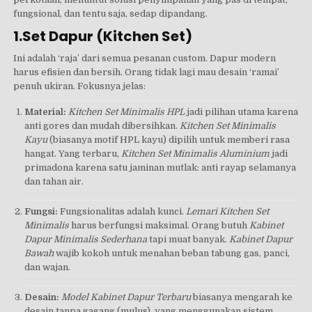
fungsional, dan tentu saja, sedap dipandang.
1.Set Dapur (Kitchen Set)
Ini adalah ‘raja’ dari semua pesanan custom. Dapur modern
harus efisien dan bersih. Orang tidak lagi mau desain ‘ramai’
penuh ukiran. Fokusnya jelas:
Material:
Kitchen Set Minimalis HPL
jadi pilihan utama karena
anti gores dan mudah dibersihkan.
Kitchen Set Minimalis
Kayu
(biasanya motif HPL kayu) dipilih untuk memberi rasa
hangat. Yang terbaru,
Kitchen Set Minimalis Aluminium
jadi
primadona karena satu jaminan mutlak: anti rayap selamanya
dan tahan air.
Fungsi:
Fungsionalitas adalah kunci.
Lemari Kitchen Set
Minimalis
harus berfungsi maksimal. Orang butuh
Kabinet
Dapur Minimalis Sederhana
tapi muat banyak.
Kabinet Dapur
Bawah
wajib kokoh untuk menahan beban tabung gas, panci,
dan wajan.
Desain:
Model Kabinet Dapur Terbaru
biasanya mengarah ke
desain tanpa gagang (mulus), yang menggunakan sistem