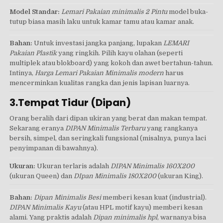
Model Standar:
Lemari Pakaian minimalis 2 Pintu
model buka-
tutup biasa masih laku untuk kamar tamu atau kamar anak.
Bahan:
Untuk investasi jangka panjang, lupakan
LEMARI
Pakaian Plastik
yang ringkih. Pilih kayu olahan (seperti
multiplek atau blokboard) yang kokoh dan awet bertahun-tahun.
Intinya,
Harga Lemari Pakaian Minimalis modern
harus
mencerminkan kualitas rangka dan jenis lapisan luarnya.
3.Tempat Tidur (Dipan)
Orang beralih dari dipan ukiran yang berat dan makan tempat.
Sekarang eranya
DIPAN Minimalis Terbaru
yang rangkanya
bersih, simpel, dan seringkali fungsional (misalnya, punya laci
penyimpanan di bawahnya).
Ukuran:
Ukuran terlaris adalah
DIPAN Minimalis 160X200
(ukuran Queen) dan
DIpan Minimalis 180X200
(ukuran King).
Bahan:
Dipan Minimalis Besi
memberi kesan kuat (industrial).
DIPAN Minimalis Kayu
(atau HPL motif kayu) memberi kesan
alami. Yang praktis adalah
Dipan minimalis hpl
, warnanya bisa