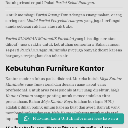
Butuh privasi cepat? Pakai
Partisi Sekat Ruangan
.
Untuk membagi
Partisi Ruang Tamu
dengan ruang makan, orang
sering cari
Model Partisi Penyekat ruangan
yang juga berfungsi
ganda sebagai rak hias atau rak buku.
Partisi RUANGAN MinimalIS Portable
(yang bisa digeser atau
dilipat) juga praktis untuk kebutuhan sementara. Bahan ringan
seperti
Partisi ruangan minimalis pvc
juga banyak dicari karena
harganya terjangkau dan tahan air.
Kebutuhan Furniture Kantor
Kantor modern fokus pada efisiensi. Mereka butuh
Meja Kantor
Minimalis
yang fungsional dan desain ruang rapat yang
profesional. Untuk area resepsionis atau ruang direktur,
Meja
Kantor Custom
sangat penting untuk mencerminkan citra
perusahaan. Bahan
Meja Kantor Kayu
(olahan berlapis HPL)
adalah pilihan paling umum karena kuat dan awet. Banyak yang
membandingkan dengan
Meja Kantor Informa
untuk meja staf,
Hubungi kami Untuk informasi lengkap nya
tapi untuk area utama, custom tetap menang.