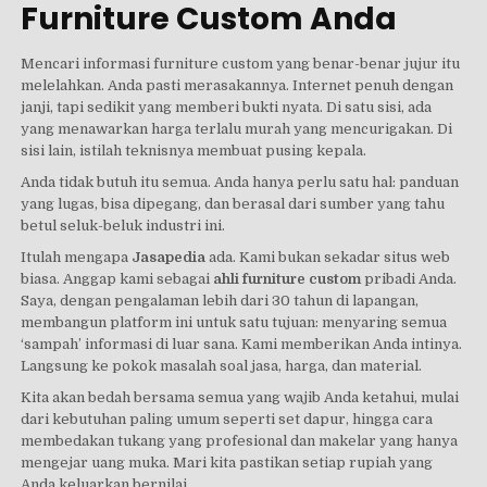
Furniture Custom Anda
Mencari informasi furniture custom yang benar-benar jujur itu
melelahkan. Anda pasti merasakannya. Internet penuh dengan
janji, tapi sedikit yang memberi bukti nyata. Di satu sisi, ada
yang menawarkan harga terlalu murah yang mencurigakan. Di
sisi lain, istilah teknisnya membuat pusing kepala.
Anda tidak butuh itu semua. Anda hanya perlu satu hal: panduan
yang lugas, bisa dipegang, dan berasal dari sumber yang tahu
betul seluk-beluk industri ini.
Itulah mengapa
Jasapedia
ada. Kami bukan sekadar situs web
biasa. Anggap kami sebagai
ahli furniture custom
pribadi Anda.
Saya, dengan pengalaman lebih dari 30 tahun di lapangan,
membangun platform ini untuk satu tujuan: menyaring semua
‘sampah’ informasi di luar sana. Kami memberikan Anda intinya.
Langsung ke pokok masalah soal jasa, harga, dan material.
Kita akan bedah bersama semua yang wajib Anda ketahui, mulai
dari kebutuhan paling umum seperti set dapur, hingga cara
membedakan tukang yang profesional dan makelar yang hanya
mengejar uang muka. Mari kita pastikan setiap rupiah yang
Anda keluarkan bernilai.