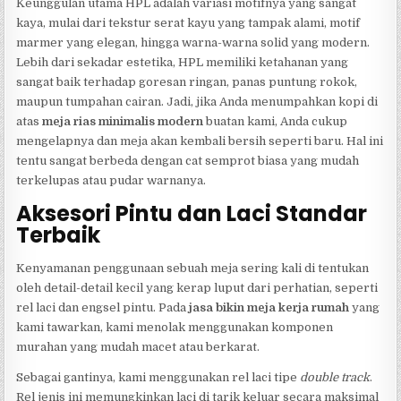
Keunggulan utama HPL adalah variasi motifnya yang sangat
kaya, mulai dari tekstur serat kayu yang tampak alami, motif
marmer yang elegan, hingga warna-warna solid yang modern.
Lebih dari sekadar estetika, HPL memiliki ketahanan yang
sangat baik terhadap goresan ringan, panas puntung rokok,
maupun tumpahan cairan. Jadi, jika Anda menumpahkan kopi di
atas
meja rias minimalis modern
buatan kami, Anda cukup
mengelapnya dan meja akan kembali bersih seperti baru. Hal ini
tentu sangat berbeda dengan cat semprot biasa yang mudah
terkelupas atau pudar warnanya.
Aksesori Pintu dan Laci Standar
Terbaik
Kenyamanan penggunaan sebuah meja sering kali di tentukan
oleh detail-detail kecil yang kerap luput dari perhatian, seperti
rel laci dan engsel pintu. Pada
jasa bikin meja kerja rumah
yang
kami tawarkan, kami menolak menggunakan komponen
murahan yang mudah macet atau berkarat.
Sebagai gantinya, kami menggunakan rel laci tipe
double track
.
Rel jenis ini memungkinkan laci di tarik keluar secara maksimal