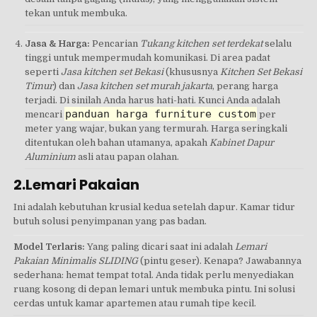
tekan untuk membuka.
Jasa & Harga:
Pencarian
Tukang kitchen set terdekat
selalu
tinggi untuk mempermudah komunikasi. Di area padat
seperti
Jasa kitchen set Bekasi
(khususnya
Kitchen Set Bekasi
Timur
) dan
Jasa kitchen set murah jakarta
, perang harga
terjadi. Di sinilah Anda harus hati-hati. Kunci Anda adalah
panduan harga furniture custom
mencari
per
meter yang wajar, bukan yang termurah. Harga seringkali
ditentukan oleh bahan utamanya, apakah
Kabinet Dapur
Aluminium
asli atau papan olahan.
2.Lemari Pakaian
Ini adalah kebutuhan krusial kedua setelah dapur. Kamar tidur
butuh solusi penyimpanan yang pas badan.
Model Terlaris:
Yang paling dicari saat ini adalah
Lemari
Pakaian Minimalis SLIDING
(pintu geser). Kenapa? Jawabannya
sederhana: hemat tempat total. Anda tidak perlu menyediakan
ruang kosong di depan lemari untuk membuka pintu. Ini solusi
cerdas untuk kamar apartemen atau rumah tipe kecil.