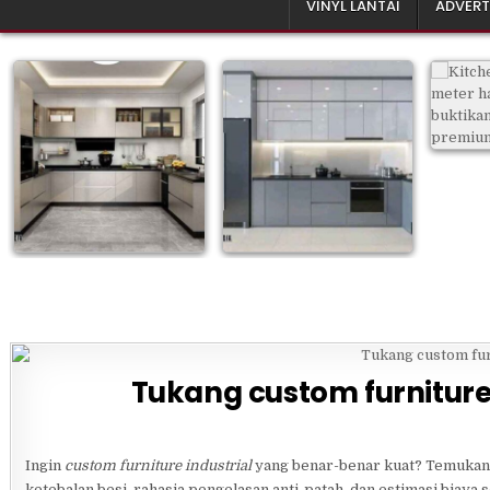
VINYL LANTAI
ADVERT
Tukang custom furniture 
Ingin
custom furniture industrial
yang benar-benar kuat? Temuka
ketebalan besi, rahasia pengelasan anti-patah, dan estimasi biaya