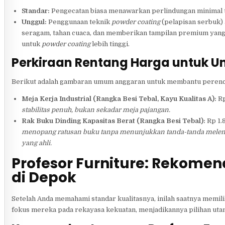
Standar:
Pengecatan biasa menawarkan perlindungan minimal t
Unggul:
Penggunaan teknik
powder coating
(pelapisan serbuk) a
seragam, tahan cuaca, dan memberikan tampilan premium yan
untuk
powder coating
lebih tinggi.
Perkiraan Rentang Harga untuk Uni
Berikut adalah gambaran umum anggaran untuk membantu perenc
Meja Kerja Industrial (Rangka Besi Tebal, Kayu Kualitas A):
Rp
stabilitas penuh, bukan sekadar meja pajangan.
Rak Buku Dinding Kapasitas Berat (Rangka Besi Tebal):
Rp 1.
menopang ratusan buku tanpa menunjukkan tanda-tanda mele
yang ahli.
Profesor Furniture: Rekome
di Depok
Setelah Anda memahami standar kualitasnya, inilah saatnya memil
fokus mereka pada rekayasa kekuatan, menjadikannya pilihan ut