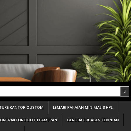
proyek Anda tidak "molor" berbulan-bulan. Penawaran yang detail adalah cermin profesionalisme. Itu tandanya mereka percaya diri dengan apa yang mereka tawarkan. Panduan Memilih Material Terbaik untuk Furniture Custom (Lemari Pakaian, Partisi Minimalis, Dll.) Ini adalah bagian inti dari Jasapedia. Sebagai pusat informasi, tugas saya adalah memberi Anda panduan material furniture yang jujur. Lupakan istilah-istilah rumit. Di Indonesia, 99% furnitur custom menggunakan tiga bahan dasar ini. Mari kita bedah satu per satu. Memilih bahan untuk lemari pakaian atau partisi (penyekat) ruangan tentu beda dengan dapur. Area ini "kering". Fokus utamanya adalah kekuatan menahan beban tumpukan baju dan kestabilan bentuk (agar tidak melengkung). Mengenal Pilihan Bahan Dasar Furnitur (Bukan Istilah Rumit) Bahan dasar adalah "daging" atau "tulang" dari furnitur Anda. Lapisan luar hanyalah "kulit" yang membuatnya cantik. Kekuatan dan umur furnitur ditentukan oleh bahan dasar ini. 1.Kayu Lapis (Sering disebut Multipleks): Pilihan Terkuat untuk Dapur dan Area Basah Ini adalah bahan 'raja'-nya furnitur custom. Saya selalu merekomendasikan ini untuk klien yang serius soal kualitas. Bayangkan beberapa lembar kayu tipis, ditumpuk berselang-seling arah seratnya, lalu direkatkan dengan mesin bertekanan super tinggi. Kelebihan: Hasilnya? Kuat luar biasa, kaku, dan paling 'bandel' melawan lembap dibandingkan bahan olahan lain. Ini adalah syarat wajib untuk kitchen set (khususnya area cuci piring) dan furnitur kamar mandi. Daya cengkeramnya pada sekrup paling 'menggigit', jadi engsel pintu tidak akan mudah kendor atau lepas. Kekurangan: Jelas, harganya paling tinggi di antara ketiganya. Permukaannya tidak sehalus papan serat, jadi butuh keahlian ekstra jika ingin dicat semprot. Saran Ahli: Jika anggaran Anda ada, jangan ragu. Selalu pakai bahan ini, terutama untuk dapur. Untuk lemari pakaian, ini adalah jaminan rak Anda tidak akan melengkung menahan beban baju. 2.Papan Blok (Sering disebut Blokbord): Pilihan Populer untuk Pintu Lemari Besar Ini adalah pilihan 'tengah-tengah'. Papan blok pada dasarnya adalah potongan-potongan kayu lunak (seperti sengon) yang dipadatkan dan disusun, lalu diapit oleh dua lembar kayu tipis di permukaan atas dan bawahnya. Kelebihan: Jauh lebih ringan dibanding kayu lapis. Karena ringan, bahan ini sering dipakai untuk membuat daun pintu lemari yang tinggi dan lebar, agar engselnya tidak kerja terlalu keras. Harganya lebih terjangkau dari kayu lapis. Kekurangan: Kekuatannya jelas di bawah kayu lapis. Saya tidak sarankan ini untuk area basah karena bagian tengahnya (yang berisi susunan kayu) bisa menyerap air. Daya cengkeram sekrupnya lumayan, tapi tidak sekokoh kayu lapis. Saran Ahli: Ini pilihan cerdas untuk menghemat anggaran di area kering. Misalnya, untuk badan lemari atau pintu lemari. Tapi untuk rak ambalan yang menahan beban, tetap utamakan kayu lapis. 3.Papan Serat (Sering disebut Em-De-Ef): Cocok untuk Bentuk Rumit dan Cat Semprot Nama lengkapnya adalah Papan Serat Kepadatan Menengah. Bahan ini adalah 'kerupuk'-nya dunia kayu olahan. Kena air sedikit saja, dia mengembang, hancur. Saya sebut kerupuk karena dia dibuat dari se
ITURE KANTOR CUSTOM
LEMARI PAKAIAN MINIMALIS HPL
KONTRAKTOR BOOTH PAMERAN
GEROBAK JUALAN KEKINIAN