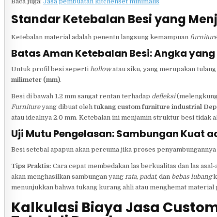
Baca juga:
Jasa pembuatan kitchenset minimalis
Standar Ketebalan Besi yang Me
Ketebalan material adalah penentu langsung kemampuan
furnitur
Batas Aman Ketebalan Besi: Angka yang
Untuk profil besi seperti
hollow
atau siku, yang merupakan tulang
milimeter (mm)
.
Besi di bawah 1.2 mm sangat rentan terhadap
defleksi
(melengkung) 
Furniture
yang dibuat oleh
tukang custom furniture industrial Dep
atau idealnya 2.0 mm. Ketebalan ini menjamin struktur besi tidak
Uji Mutu Pengelasan: Sambungan Kuat a
Besi setebal apapun akan percuma jika proses penyambungannya b
Tips Praktis:
Cara cepat membedakan las berkualitas dan las asal-
akan menghasilkan sambungan yang
rata
,
padat
, dan
bebas lubang
k
menunjukkan bahwa tukang kurang ahli atau menghemat material pe
Kalkulasi Biaya Jasa Custom 