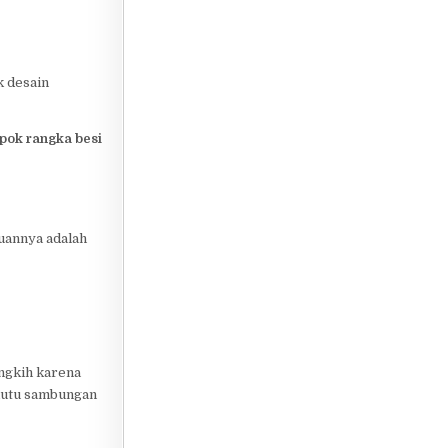
k desain
epok rangka besi
juannya adalah
ingkih karena
 mutu sambungan