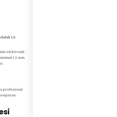
dalah 1.2
lat elektronik.
minimal 1.5 mm,
n.
a profesional
 sempurna
esi