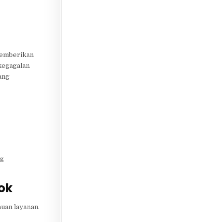
 memberikan
kegagalan
ang
ng
ok
uan layanan.