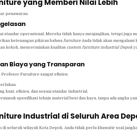
iture yang Memberi Nilai Lebih
adar penawaran.
ngelasan
i standar operasional. Mereka tidak hanya menjanjikan, tetapi juga
berikan ketenangan pikiran bahwa
furniture
Anda tidak akan mengalami 
dan kokoh, mencerminkan kualitas
custom furniture industrial Depok
y
cian Biaya yang Transparan
Profesor Furniture sangat efisien:
erlukan.
uat, efisien, dan sesuai standar industrial.
rmasuk spesifikasi teknis material besi dan kayu, tanpa ada angka ya
ture Industrial di Seluruh Area Dep
di seluruh wilayah Kota Depok. Anda tidak perlu khawatir soal jangka