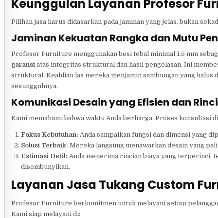
Keunggulan Layanan Profesor Furn
Pilihan jasa harus didasarkan pada jaminan yang jelas, bukan sek
Jaminan Kekuatan Rangka dan Mutu Pe
Profesor Furniture menggunakan besi tebal minimal 1.5 mm sebaga
garansi
atas integritas struktural dan hasil pengelasan. Ini mem
struktural. Keahlian las mereka menjamin sambungan yang halus 
sesungguhnya.
Komunikasi Desain yang Efisien dan Rin
Kami memahami bahwa waktu Anda berharga. Proses konsultasi di 
Fokus Kebutuhan:
Anda sampaikan fungsi dan dimensi yang dip
Solusi Terbaik:
Mereka langsung menawarkan desain yang paling k
Estimasi Detil:
Anda menerima rincian biaya yang terperinci, te
disembunyikan.
Layanan Jasa Tukang Custom Furni
Profesor Furniture berkomitmen untuk melayani setiap pelanggan 
Kami siap melayani di: