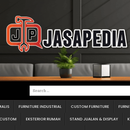
erima jawaban "kayu olahan" atau "blokmin". Tanyakan spesifik. Apakah itu kayu lapis (multipleks), papan blok (blokbord), atau papan serat (em-de-ef)? Ketiganya punya kekuatan dan ketahanan air yang sangat berbeda. Kayu lapis jauh lebih superior untuk area basah. Ini adalah penentu 50% dari harga. "Baju"-nya Pakai Apa? Ini adalah lapisan luar. Apakah pakai pelapis tempel (seperti HPL) atau pakai cat semprot (seperti duco)? Pelapis tempel lebih tahan gores dan harganya lebih terjangkau. Cat semprot memberi kesan mulus dan mewah, tapi harganya bisa dua kali lipat dan perawatannya butuh kehati-hatian. "Sendi"-nya Merek Apa? Yang saya maksud adalah engsel pintu dan rel laci. Ini adalah nyawa dari furnitur Anda. Furnitur bagus dengan engsel murahan akan rusak dalam setahun. Penyedia jasa yang jujur akan berani menyebutkan merek aksesorinya. Cara Hitungnya Bagaimana? Apakah harga dihitung per meter lari atau per meter persegi? Keduanya akan menghasilkan angka akhir yang sangat berbeda. Pastikan Anda dan penyedia jasa sepakat soal ini sejak awal. Memahami empat poin ini adalah fondasi untuk mendapatkan informasi furniture custom terpercaya. Menghindari Salah Pilih: Tiga Kesalahan Umum Pemesan Pemula Selama puluhan tahun, saya perhatikan pemesan pemula selalu jatuh di tiga lubang yang sama. Tolong, jangan ulangi kesalahan ini: Silau Harga Murah. Ini jebakan paling klasik. Harga yang kelewat murah sudah pasti mengorbankan sesuatu. Entah itu "daging" furnitur Anda diganti bahan berkualitas rendah (misalnya papan serbuk yang hancur kena air), "sendi" yang dipakai adalah kualitas terendah, atau pengerjaannya asal jadi. Ingat, furnitur adalah investasi, bukan biaya sekali habis. Terpukau Desain (Lupa Kualitas). Klien sering datang membawa gambar dari internet. "Saya mau persis begini." Mereka fokus pada warna dan model, tapi lupa menanyakan empat poin yang saya sebutkan di atas. Furnitur hebat adalah gabungan desain cantik dan konstruksi yang 'badak'. Pastikan Anda membahas keduanya. Kesepakatan "Katanya". "Katanya dulu sudah termasuk lampu." "Saya kira sudah dapat rak piring." Semua kesepakatan lisan akan menguap begitu pengerjaan dimulai. Selalu minta penawaran tertulis. Rinci, jelas, dan lengkap. Dokumen itu adalah pegangan dan pelindung Anda jika terjadi masalah. Panduan dari Ahli: Cara Membaca Penawaran Harga yang Benar Penawaran harga dari penyedia jasa profesional harusnya detail, bukan sekadar satu angka total. Penawaran yang benar dan jujur wajib mencantumkan: Rincian Material: Ini adalah jantungnya. Harus tertulis jelas. Contoh: "Bahan Dasar: Kayu Lapis 18 milimeter. Pelapis Luar: Pelapis Tempel (HPL) Merek A. Pelapis Dalam: Melamin." Jika hanya tertulis "Bahan berkualitas", Anda harus langsung bertanya. Rincian Aksesori: Penawaran yang baik akan merinci. Contoh: "Engsel pintu: 4 buah, Buka-tutup lambat (Slow Motion) Merek B. Rel laci: 2 set, Rel bola (Double Track) Merek C." Jika hanya tertulis "aksesori standar", bersiaplah kecewa. Rincian Pekerjaan: Apa saja yang Anda dapatkan dengan harga tersebut? Apakah sudah termasuk ongkos kirim? Biaya pasang? Pembongkaran furnitur lama? Apakah sudah termasuk lampu, cermin, atau stop kontak? Semua harus tertulis. Waktu dan Pembayaran: Kapan uang muka dibayar? Kapan pelunasan? Dan yang terpenting, berapa lama waktu pengerjaan (misalnya, 21 hari kerja) dihitung sejak gambar kerja Anda setujui? Ini penting agar 
Search
for:
MALIS
FURNITURE INDUSTRIAL
CUSTOM FURNITURE
FURN
M CUSTOM
EKSTERIOR RUMAH
STAND JUALAN & DISPLAY