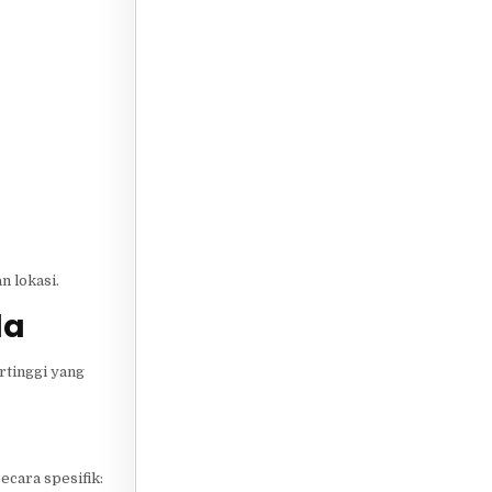
n lokasi.
da
rtinggi yang
ecara spesifik: