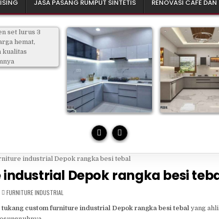
ISING
JASA PASANG RUMPUT SINTETIS
RENOVASI CAFE DAN
industrial Depok rangka besi teba
POSTED
FURNITURE INDUSTRIAL
IN
n
tukang custom furniture industrial Depok rangka besi tebal
yang ahli
 sesungguhnya.