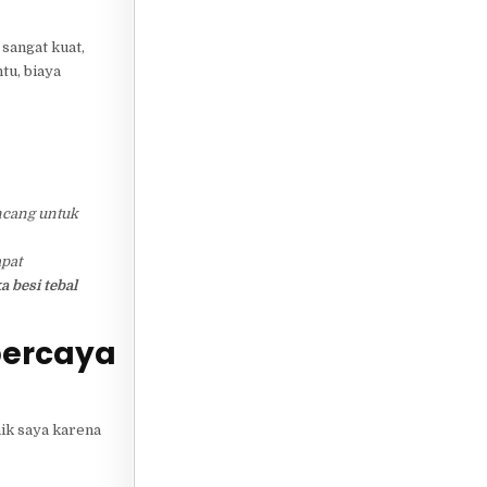
 sangat kuat,
ntu, biaya
ncang untuk
pat
 besi tebal
percaya
ik saya karena