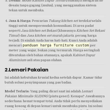
Desain:
Model Kabinet Dapur Terbaru
biasanya mengarah ke
desain tanpa gagang (mulus), yang menggunakan sistem
tekan untuk membuka.
Jasa & Harga:
Pencarian
Tukang kitchen set terdekat
selalu
tinggi untuk mempermudah komunikasi. Di area padat
seperti
Jasa kitchen set Bekasi
(khususnya
Kitchen Set Bekasi
Timur
) dan
Jasa kitchen set murah jakarta
, perang harga
terjadi. Di sinilah Anda harus hati-hati. Kunci Anda adalah
panduan harga furniture custom
mencari
per
meter yang wajar, bukan yang termurah. Harga seringkali
ditentukan oleh bahan utamanya, apakah
Kabinet Dapur
Aluminium
asli atau papan olahan.
2.Lemari Pakaian
Ini adalah kebutuhan krusial kedua setelah dapur. Kamar tidur
butuh solusi penyimpanan yang pas badan.
Model Terlaris:
Yang paling dicari saat ini adalah
Lemari
Pakaian Minimalis SLIDING
(pintu geser). Kenapa? Jawabannya
sederhana: hemat tempat total. Anda tidak perlu menyediakan
ruang kosong di depan lemari untuk membuka pintu. Ini solusi