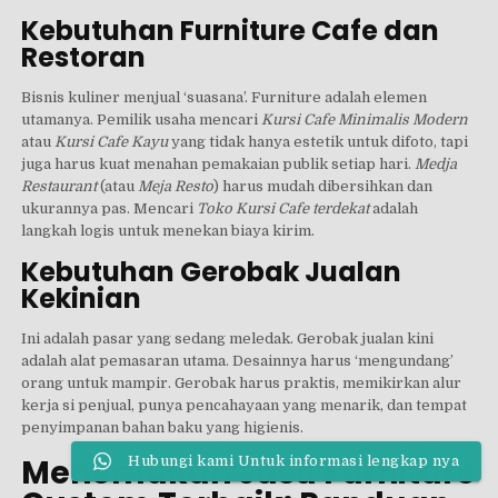
Kebutuhan Furniture Cafe dan
Restoran
Bisnis kuliner menjual ‘suasana’. Furniture adalah elemen
utamanya. Pemilik usaha mencari
Kursi Cafe Minimalis Modern
atau
Kursi Cafe Kayu
yang tidak hanya estetik untuk difoto, tapi
juga harus kuat menahan pemakaian publik setiap hari.
Medja
Restaurant
(atau
Meja Resto
) harus mudah dibersihkan dan
ukurannya pas. Mencari
Toko Kursi Cafe terdekat
adalah
langkah logis untuk menekan biaya kirim.
Kebutuhan Gerobak Jualan
Kekinian
Ini adalah pasar yang sedang meledak. Gerobak jualan kini
adalah alat pemasaran utama. Desainnya harus ‘mengundang’
orang untuk mampir. Gerobak harus praktis, memikirkan alur
kerja si penjual, punya pencahayaan yang menarik, dan tempat
penyimpanan bahan baku yang higienis.
Menemukan Jasa Furniture
Hubungi kami Untuk informasi lengkap nya