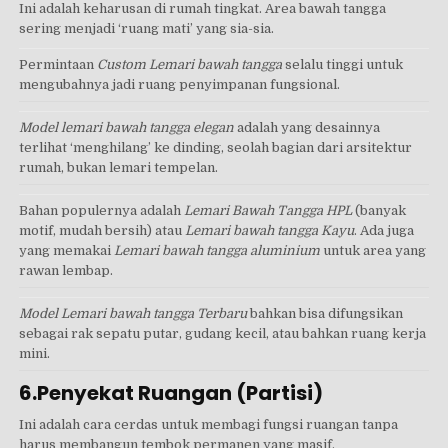
Ini adalah keharusan di rumah tingkat. Area bawah tangga
sering menjadi ‘ruang mati’ yang sia-sia.
Permintaan
Custom Lemari bawah tangga
selalu tinggi untuk
mengubahnya jadi ruang penyimpanan fungsional.
Model lemari bawah tangga elegan
adalah yang desainnya
terlihat ‘menghilang’ ke dinding, seolah bagian dari arsitektur
rumah, bukan lemari tempelan.
Bahan populernya adalah
Lemari Bawah Tangga HPL
(banyak
motif, mudah bersih) atau
Lemari bawah tangga Kayu
. Ada juga
yang memakai
Lemari bawah tangga aluminium
untuk area yang
rawan lembap.
Model Lemari bawah tangga Terbaru
bahkan bisa difungsikan
sebagai rak sepatu putar, gudang kecil, atau bahkan ruang kerja
mini.
6.Penyekat Ruangan (Partisi)
Ini adalah cara cerdas untuk membagi fungsi ruangan tanpa
harus membangun tembok permanen yang masif.