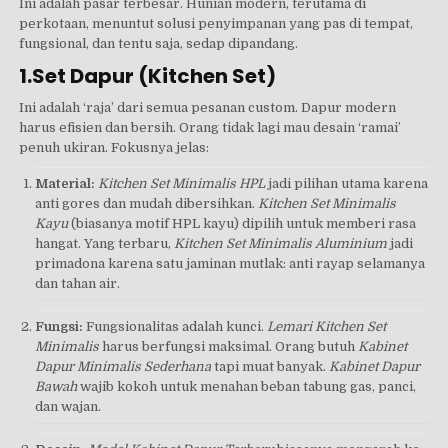
Ini adalah pasar terbesar. Hunian modern, terutama di
perkotaan, menuntut solusi penyimpanan yang pas di tempat,
fungsional, dan tentu saja, sedap dipandang.
1.Set Dapur (Kitchen Set)
Ini adalah ‘raja’ dari semua pesanan custom. Dapur modern
harus efisien dan bersih. Orang tidak lagi mau desain ‘ramai’
penuh ukiran. Fokusnya jelas:
Material:
Kitchen Set Minimalis HPL
jadi pilihan utama karena
anti gores dan mudah dibersihkan.
Kitchen Set Minimalis
Kayu
(biasanya motif HPL kayu) dipilih untuk memberi rasa
hangat. Yang terbaru,
Kitchen Set Minimalis Aluminium
jadi
primadona karena satu jaminan mutlak: anti rayap selamanya
dan tahan air.
Fungsi:
Fungsionalitas adalah kunci.
Lemari Kitchen Set
Minimalis
harus berfungsi maksimal. Orang butuh
Kabinet
Dapur Minimalis Sederhana
tapi muat banyak.
Kabinet Dapur
Bawah
wajib kokoh untuk menahan beban tabung gas, panci,
dan wajan.