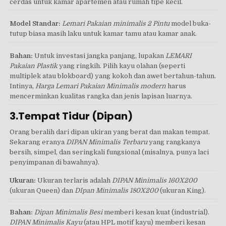
cerdas untuk kamar apartemen atau rumah tipe kecil.
Model Standar:
Lemari Pakaian minimalis 2 Pintu
model buka-
tutup biasa masih laku untuk kamar tamu atau kamar anak.
Bahan:
Untuk investasi jangka panjang, lupakan
LEMARI
Pakaian Plastik
yang ringkih. Pilih kayu olahan (seperti
multiplek atau blokboard) yang kokoh dan awet bertahun-tahun.
Intinya,
Harga Lemari Pakaian Minimalis modern
harus
mencerminkan kualitas rangka dan jenis lapisan luarnya.
3.Tempat Tidur (Dipan)
Orang beralih dari dipan ukiran yang berat dan makan tempat.
Sekarang eranya
DIPAN Minimalis Terbaru
yang rangkanya
bersih, simpel, dan seringkali fungsional (misalnya, punya laci
penyimpanan di bawahnya).
Ukuran:
Ukuran terlaris adalah
DIPAN Minimalis 160X200
(ukuran Queen) dan
DIpan Minimalis 180X200
(ukuran King).
Bahan:
Dipan Minimalis Besi
memberi kesan kuat (industrial).
DIPAN Minimalis Kayu
(atau HPL motif kayu) memberi kesan