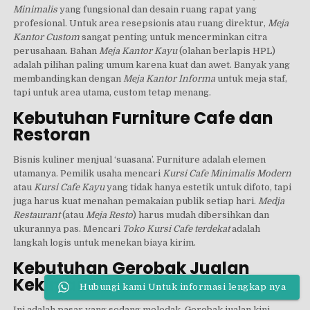
Minimalis
yang fungsional dan desain ruang rapat yang
profesional. Untuk area resepsionis atau ruang direktur,
Meja
Kantor Custom
sangat penting untuk mencerminkan citra
perusahaan. Bahan
Meja Kantor Kayu
(olahan berlapis HPL)
adalah pilihan paling umum karena kuat dan awet. Banyak yang
membandingkan dengan
Meja Kantor Informa
untuk meja staf,
tapi untuk area utama, custom tetap menang.
Kebutuhan Furniture Cafe dan
Restoran
Bisnis kuliner menjual ‘suasana’. Furniture adalah elemen
utamanya. Pemilik usaha mencari
Kursi Cafe Minimalis Modern
atau
Kursi Cafe Kayu
yang tidak hanya estetik untuk difoto, tapi
juga harus kuat menahan pemakaian publik setiap hari.
Medja
Restaurant
(atau
Meja Resto
) harus mudah dibersihkan dan
ukurannya pas. Mencari
Toko Kursi Cafe terdekat
adalah
langkah logis untuk menekan biaya kirim.
Kebutuhan Gerobak Jualan
Kekinian
Hubungi kami Untuk informasi lengkap nya
Ini adalah pasar yang sedang meledak. Gerobak jualan kini