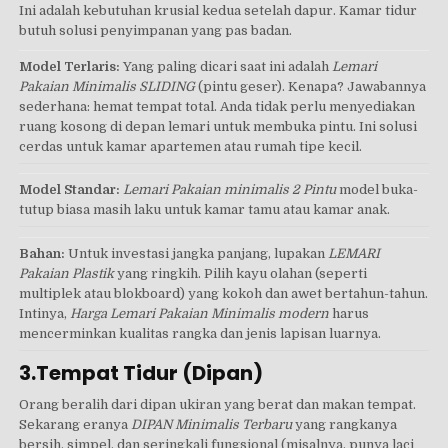
Ini adalah kebutuhan krusial kedua setelah dapur. Kamar tidur
butuh solusi penyimpanan yang pas badan.
Model Terlaris:
Yang paling dicari saat ini adalah
Lemari
Pakaian Minimalis SLIDING
(pintu geser). Kenapa? Jawabannya
sederhana: hemat tempat total. Anda tidak perlu menyediakan
ruang kosong di depan lemari untuk membuka pintu. Ini solusi
cerdas untuk kamar apartemen atau rumah tipe kecil.
Model Standar:
Lemari Pakaian minimalis 2 Pintu
model buka-
tutup biasa masih laku untuk kamar tamu atau kamar anak.
Bahan:
Untuk investasi jangka panjang, lupakan
LEMARI
Pakaian Plastik
yang ringkih. Pilih kayu olahan (seperti
multiplek atau blokboard) yang kokoh dan awet bertahun-tahun.
Intinya,
Harga Lemari Pakaian Minimalis modern
harus
mencerminkan kualitas rangka dan jenis lapisan luarnya.
3.Tempat Tidur (Dipan)
Orang beralih dari dipan ukiran yang berat dan makan tempat.
Sekarang eranya
DIPAN Minimalis Terbaru
yang rangkanya
bersih, simpel, dan seringkali fungsional (misalnya, punya laci