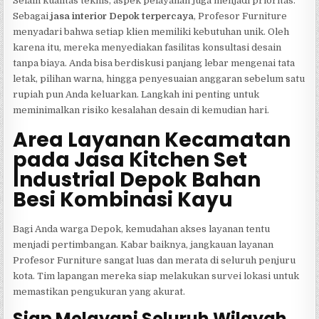
Selain kualitas teknis, aspek pelayanan juga menjadi prioritas.
Sebagai
jasa interior Depok terpercaya
, Profesor Furniture
menyadari bahwa setiap klien memiliki kebutuhan unik. Oleh
karena itu, mereka menyediakan fasilitas konsultasi desain
tanpa biaya. Anda bisa berdiskusi panjang lebar mengenai tata
letak, pilihan warna, hingga penyesuaian anggaran sebelum satu
rupiah pun Anda keluarkan. Langkah ini penting untuk
meminimalkan risiko kesalahan desain di kemudian hari.
Area Layanan Kecamatan
pada Jasa Kitchen Set
Industrial Depok Bahan
Besi Kombinasi Kayu
Bagi Anda warga Depok, kemudahan akses layanan tentu
menjadi pertimbangan. Kabar baiknya, jangkauan layanan
Profesor Furniture sangat luas dan merata di seluruh penjuru
kota. Tim lapangan mereka siap melakukan survei lokasi untuk
memastikan pengukuran yang akurat.
Siap Melayani Seluruh Wilayah