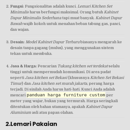
Fungsi:
Fungsionalitas adalah kunci.
Lemari Kitchen Set
Minimalis
harus berfungsi maksimal. Orang butuh
Kabinet
Dapur Minimalis Sederhana
tapi muat banyak.
Kabinet Dapur
Bawah
wajib kokoh untuk menahan beban tabung gas, panci,
dan wajan.
Desain:
Model Kabinet Dapur Terbaru
biasanya mengarah ke
desain tanpa gagang (mulus), yang menggunakan sistem
tekan untuk membuka.
Jasa & Harga:
Pencarian
Tukang kitchen set terdekat
selalu
tinggi untuk mempermudah komunikasi. Di area padat
seperti
Jasa kitchen set Bekasi
(khususnya
Kitchen Set Bekasi
Timur
) dan
Jasa kitchen set murah jakarta
, perang harga
terjadi. Di sinilah Anda harus hati-hati. Kunci Anda adalah
panduan harga furniture custom
mencari
per
meter yang wajar, bukan yang termurah. Harga seringkali
ditentukan oleh bahan utamanya, apakah
Kabinet Dapur
Aluminium
asli atau papan olahan.
2.Lemari Pakaian