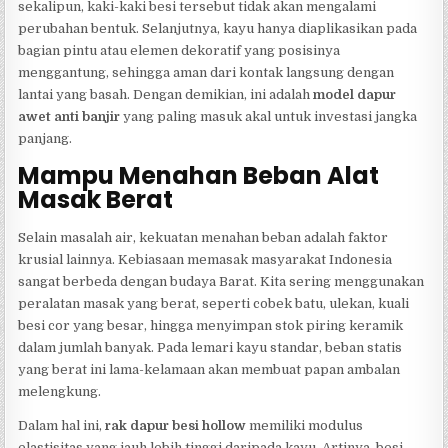
sekalipun, kaki-kaki besi tersebut tidak akan mengalami
perubahan bentuk. Selanjutnya, kayu hanya diaplikasikan pada
bagian pintu atau elemen dekoratif yang posisinya
menggantung, sehingga aman dari kontak langsung dengan
lantai yang basah. Dengan demikian, ini adalah
model dapur
awet anti banjir
yang paling masuk akal untuk investasi jangka
panjang.
Mampu Menahan Beban Alat
Masak Berat
Selain masalah air, kekuatan menahan beban adalah faktor
krusial lainnya. Kebiasaan memasak masyarakat Indonesia
sangat berbeda dengan budaya Barat. Kita sering menggunakan
peralatan masak yang berat, seperti cobek batu, ulekan, kuali
besi cor yang besar, hingga menyimpan stok piring keramik
dalam jumlah banyak. Pada lemari kayu standar, beban statis
yang berat ini lama-kelamaan akan membuat papan ambalan
melengkung.
Dalam hal ini,
rak dapur besi hollow
memiliki modulus
elastisitas yang jauh lebih tinggi daripada kayu. Artinya, besi