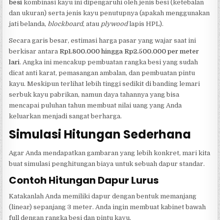
besi
kombinasi kayu ini dipengaruhi oleh jenis besi (ketebalan
dan ukuran) serta jenis kayu penutupnya (apakah menggunakan
jati belanda,
blockboard
, atau
plywood
lapis HPL).
Secara garis besar, estimasi harga pasar yang wajar saat ini
berkisar antara
Rp1.800.000 hingga Rp2.500.000 per meter
lari
. Angka ini mencakup pembuatan rangka besi yang sudah
dicat anti karat, pemasangan ambalan, dan pembuatan pintu
kayu. Meskipun terlihat lebih tinggi sedikit di banding lemari
serbuk kayu pabrikan, namun daya tahannya yang bisa
mencapai puluhan tahun membuat nilai uang yang Anda
keluarkan menjadi sangat berharga.
Simulasi Hitungan Sederhana
Agar Anda mendapatkan gambaran yang lebih konkret, mari kita
buat simulasi penghitungan biaya untuk sebuah dapur standar.
Contoh Hitungan Dapur Lurus
Katakanlah Anda memiliki dapur dengan bentuk memanjang
(linear) sepanjang 3 meter. Anda ingin membuat kabinet bawah
full dengan rangka besi dan pintu kayu.