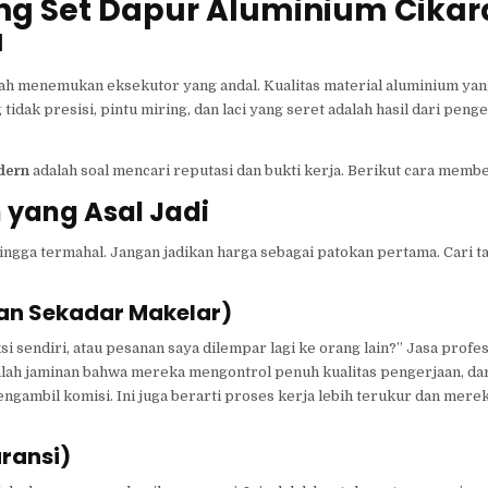
ng Set Dapur Aluminium Cika
a
alah menemukan eksekutor yang andal. Kualitas material aluminium y
tidak presisi, pintu miring, dan laci yang seret adalah hasil dari peng
dern
adalah soal mencari reputasi dan bukti kerja. Berikut cara memb
 yang Asal Jadi
ngga termahal. Jangan jadikan harga sebagai patokan pertama. Cari t
kan Sekadar Makelar)
 sendiri, atau pesanan saya dilempar lagi ke orang lain?” Jasa profe
adalah jaminan bahwa mereka mengontrol penuh kualitas pengerjaan, d
gambil komisi. Ini juga berarti proses kerja lebih terukur dan mer
ransi)