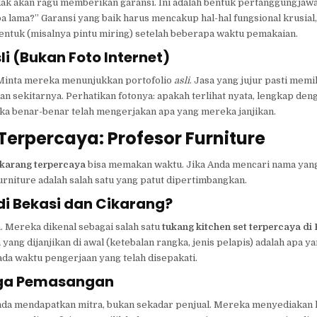
tidak akan ragu memberikan garansi. Ini adalah bentuk pertanggungja
a lama?” Garansi yang baik harus mencakup hal-hal fungsional krusial,
h bentuk (misalnya pintu miring) setelah beberapa waktu pemakaian.
i (Bukan Foto Internet)
 Minta mereka menunjukkan portofolio
asli
. Jasa yang jujur pasti mem
n sekitarnya. Perhatikan fotonya: apakah terlihat nyata, lengkap den
eka benar-benar telah mengerjakan apa yang mereka janjikan.
erpercaya: Profesor Furniture
ikarang terpercaya
bisa memakan waktu. Jika Anda mencari nama yang
urniture adalah salah satu yang patut dipertimbangkan.
di Bekasi dan Cikarang?
. Mereka dikenal sebagai salah satu
tukang kitchen set terpercaya di
 yang dijanjikan di awal (ketebalan rangka, jenis pelapis) adalah apa y
ada waktu pengerjaan yang telah disepakati.
ngga Pemasangan
Anda mendapatkan mitra, bukan sekadar penjual. Mereka menyediakan 