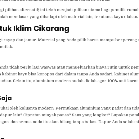
gi pilihan alternatif; ini telah menjadi pilihan utama bagi pemilik ruma
h mendasar yang dihadapi oleh material lain, terutama kayu olahan.
uk Iklim Cikarang
agi rayap dan jamur. Material yang Anda pilih harus mampu berperang
mutlak.
 Anda tidak perlu lagi waswas atau mengeluarkan biaya rutin untuk pe
ra kabinet kayu bisa keropos dari dalam tanpa Anda sadari, kabinet alu
dian. Selain itu, aluminium modern sudah diolah agar 100% anti karat d
Saja
sukai oleh keluarga modern. Permukaan aluminium yang padat dan tid
dapur lain? Cipratan minyak panas? Saus yang lengket? Lupakan pem
ngan, dan semua noda itu akan hilang tanpa bekas. Dapur Anda selalu s
da