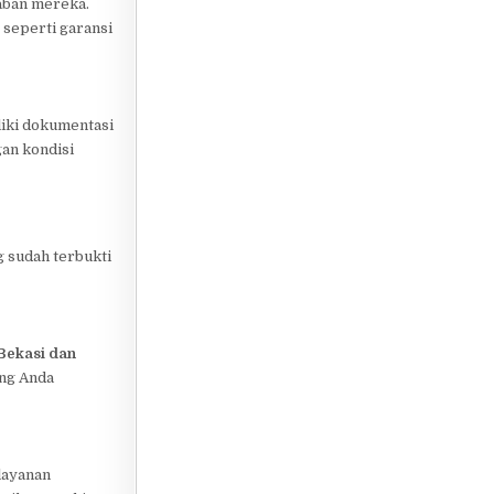
waban mereka.
 seperti garansi
iliki dokumentasi
gan kondisi
 sudah terbukti
 Bekasi dan
ang Anda
layanan