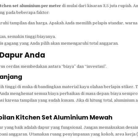
itchen set aluminium per meter
di mulai dari kisaran 3,5 juta rupiah. A
ung pada beberapa faktor:
hi tampilan dan harga. Apakah Anda memilih pelapis standar, warn
kan, semakin tinggi biayanya.
jenis gagang yang Anda pilih akan memengaruhi total anggaran.
 Dapur Anda
arus cerdas membedakan antara “biaya” dan “investasi”.
Panjang
h tinggi di muka di bandingkan material kayu olahan berlapis stiker. T
 Anda menghemat semua biaya perbaikan di masa depan: biaya semprot
i karena tampilan yang sudah kusam. Jika di hitung total, aluminium a
pilan Kitchen Set Aluminium Mewah
apur yang baik adalah dapur yang fungsional. Jangan memaksakan desai
bani anggaran. Utamakan ruang penyimpanan yang kokoh, area kerja 