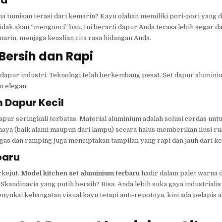
tumisan terasi dari kemarin? Kayu olahan memiliki pori-pori yang
ak akan “mengunci” bau. Ini berarti dapur Anda terasa lebih segar da
rin, menjaga keaslian cita rasa hidangan Anda.
Bersih dan Rapi
dapur industri. Teknologi telah berkembang pesat. Set dapur alumini
n elegan.
m Dapur Kecil
apur seringkali terbatas. Material aluminium adalah solusi cerdas unt
aya (baik alami maupun dari lampu) secara halus memberikan ilusi ru
tegas dan ramping juga menciptakan tampilan yang rapi dan jauh dari k
baru
rkejut.
Model kitchen set aluminium terbaru
hadir dalam palet warna d
 Skandinavia yang putih bersih? Bisa. Anda lebih suka gaya industrial
enyukai kehangatan visual kayu tetapi anti-repotnya, kini ada pelapis