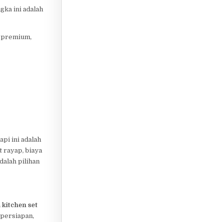
ngka ini adalah
a premium,
api ini adalah
 rayap, biaya
dalah pilihan
n
kitchen set
(persiapan,