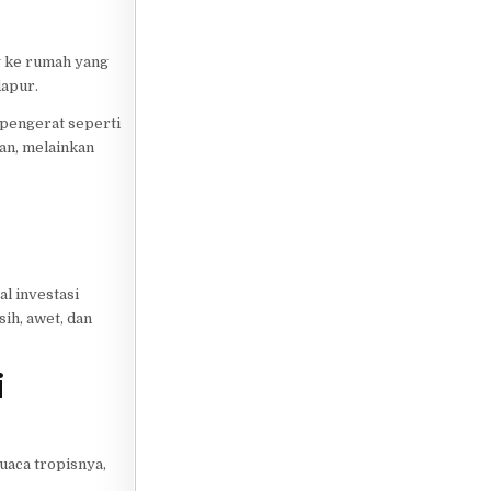
ng ke rumah yang
dapur.
 pengerat seperti
kan, melainkan
l investasi
ih, awet, dan
i
uaca tropisnya,