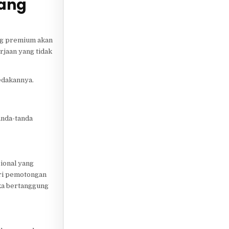
rang
ang premium akan
erjaan yang tidak
edakannya.
anda-tanda
sional yang
ari pemotongan
eka bertanggung