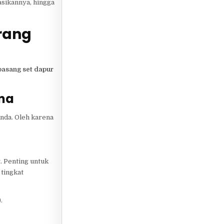
asikannya, hingga
rang
pasang set dapur
ana
nda. Oleh karena
. Penting untuk
 tingkat
.