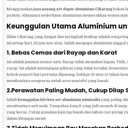
Menggunakan
jasa pasang set dapur aluminium Cikarang
bukan la
praktis. Alasannya sederhana: aluminium memecahkan semua masala
Keunggulan Utama Aluminium unt
Iklim Cikarang yang hangat dan seringkali lembap adalah surga b
ini setiap hari, 24 jam non-stop. Inilah mengapa aluminium unggul 
1. Bebas Cemas dari Rayap dan Karat
Ini adalah jaminan nomor satu. Rayap tidak memakan logam. Titik.
rayap. Ini adalah ketenangan pikiran yang tidak ternilai. Sementa
kokoh seperti hari pertama dipasang, bahkan 10 atau 15 tahun kemu
membuatnya sempurna untuk area wastafel yang basah.
2.Perawatan Paling Mudah, Cukup Dilap 
Inilah
keunggulan kitchen set aluminium minimalis
yang paling di
membuatnya anti noda. Tumpahan kunyit yang jadi momok di meja 
yang keras. Cukup gunakan kain lap basah dan sabun cuci piring ri
dalam hitungan menit.
3.Tidak Menyimpan Bau Masakan Berbe