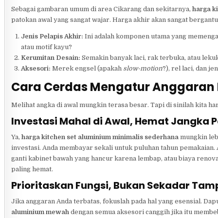
Sebagai gambaran umum di area Cikarang dan sekitarnya,
harga k
patokan awal yang sangat wajar. Harga akhir akan sangat bergant
Jenis Pelapis Akhir:
Ini adalah komponen utama yang memengaru
atau motif kayu?
Kerumitan Desain:
Semakin banyak laci, rak terbuka, atau leku
Aksesori:
Merek engsel (apakah
slow-motion
?), rel laci, dan 
Cara Cerdas Mengatur Anggaran
Melihat angka di awal mungkin terasa besar. Tapi di sinilah kita h
Investasi Mahal di Awal, Hemat Jangka 
Ya,
harga kitchen set aluminium minimalis sederhana
mungkin lebi
investasi. Anda membayar sekali untuk puluhan tahun pemakaian.
ganti kabinet bawah yang hancur karena lembap, atau biaya renovas
paling hemat.
Prioritaskan Fungsi, Bukan Sekadar Tam
Jika anggaran Anda terbatas, fokuslah pada hal yang esensial. D
aluminium mewah
dengan semua aksesori canggih jika itu membe