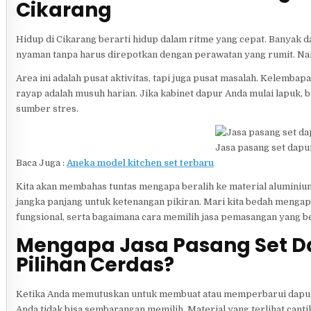
Cikarang
Hidup di Cikarang berarti hidup dalam ritme yang cepat. Banyak d
nyaman tanpa harus direpotkan dengan perawatan yang rumit. Namu
Area ini adalah pusat aktivitas, tapi juga pusat masalah. Kelemb
rayap adalah musuh harian. Jika kabinet dapur Anda mulai lapuk, b
sumber stres.
Jasa pasang set dapu
Baca Juga :
Aneka model kitchen set terbaru
Kita akan membahas tuntas mengapa beralih ke material aluminium 
jangka panjang untuk ketenangan pikiran. Mari kita bedah menga
fungsional, serta bagaimana cara memilih jasa pemasangan yang be
Mengapa Jasa Pasang Set D
Pilihan Cerdas?
Ketika Anda memutuskan untuk membuat atau memperbarui dapur, pi
Anda tidak bisa sembarangan memilih. Material yang terlihat canti