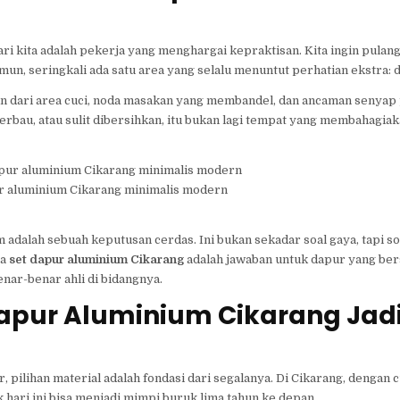
ari kita adalah pekerja yang menghargai kepraktisan. Kita ingin pula
n, seringkali ada satu area yang selalu menuntut perhatian ekstra: 
apan dari area cuci, noda masakan yang membandel, dan ancaman senyap
erbau, atau sulit dibersihkan, itu bukan lagi tempat yang membahagia
r aluminium Cikarang minimalis modern
adalah sebuah keputusan cerdas. Ini bukan sekadar soal gaya, tapi soa
pa
set dapur aluminium Cikarang
adalah jawaban untuk dapur yang bers
nar-benar ahli di bidangnya.
apur Aluminium Cikarang Jad
lihan material adalah fondasi dari segalanya. Di Cikarang, dengan c
k hari ini bisa menjadi mimpi buruk lima tahun ke depan.