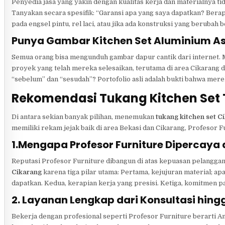
Penyedia jasa yang yakin dengan kualitas kerja dan materialnya 
Tanyakan secara spesifik: “Garansi apa yang saya dapatkan? Berap
pada engsel pintu, rel laci, atau jika ada konstruksi yang beruba
Punya Gambar Kitchen Set Aluminium Asl
Semua orang bisa mengunduh gambar dapur cantik dari internet.
proyek yang telah mereka selesaikan, terutama di area Cikarang da
“sebelum” dan “sesudah”? Portofolio asli adalah bukti bahwa mer
Rekomendasi Tukang Kitchen Set T
Di antara sekian banyak pilihan, menemukan
tukang kitchen set C
memiliki rekam jejak baik di area Bekasi dan Cikarang, Profesor F
1.Mengapa Profesor Furniture Dipercaya 
Reputasi Profesor Furniture dibangun di atas kepuasan pelanggan
Cikarang
karena tiga pilar utama: Pertama, kejujuran material; apa
dapatkan. Kedua, kerapian kerja yang presisi. Ketiga, komitmen p
2. Layanan Lengkap dari Konsultasi hi
Bekerja dengan profesional seperti Profesor Furniture berarti 