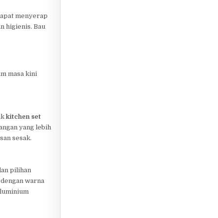
 dapat menyerap
n higienis. Bau
um masa kini
uk
kitchen set
angan yang lebih
esan sesak.
an pilihan
is dengan warna
 aluminium