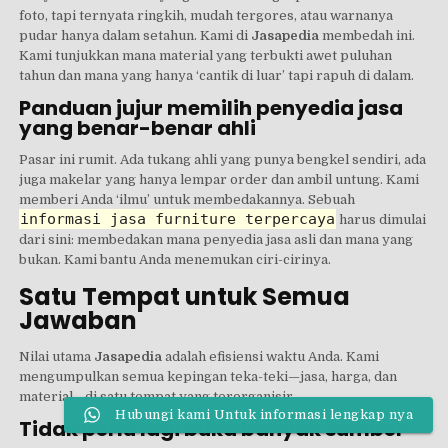
foto, tapi ternyata ringkih, mudah tergores, atau warnanya
pudar hanya dalam setahun. Kami di
Jasapedia
membedah ini.
Kami tunjukkan mana material yang terbukti awet puluhan
tahun dan mana yang hanya ‘cantik di luar’ tapi rapuh di dalam.
Panduan jujur memilih penyedia jasa
yang benar-benar ahli
Pasar ini rumit. Ada tukang ahli yang punya bengkel sendiri, ada
juga makelar yang hanya lempar order dan ambil untung. Kami
memberi Anda ‘ilmu’ untuk membedakannya. Sebuah
informasi jasa furniture terpercaya
harus dimulai
dari sini: membedakan mana penyedia jasa asli dan mana yang
bukan. Kami bantu Anda menemukan ciri-cirinya.
Satu Tempat untuk Semua
Jawaban
Nilai utama
Jasapedia
adalah efisiensi waktu Anda. Kami
mengumpulkan semua kepingan teka-teki—jasa, harga, dan
material—di satu tempat yang terorganisir.
Hubungi kami Untuk informasi lengkap nya
Tidak perlu lagi buka banyak sumber