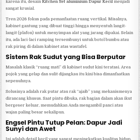
karena itu, desain
Kitchen Set aluminium Dapur Kecil
menjadi
sangat krusial.
Tren 2026 fokus pada pemanfaatan ruang vertikal. Misalnya,
kabinet gantung yang dibuat tinggi hingga menyentuh langit-
langit (plafon) untuk menyimpan alat yang jarang dipakai. Selain
itu, ada laci-laci ramping tersembunyi untuk botol bumbu atau
rak piring di dalam kabinet atas wastafel.
Sistem Rak Sudut yang Bisa Berputar
Masalah klasik “ruang mati” di kabinet sudut kini teratasi. Area
pojok yang gelap dan sulit dijangkau itu kini bisa dimanfaatkan
sepenuhnya.
Solusinya adalah rak putar atau rak “ajaib” yang mekanismenya
dirancang khusus. Saat pintu dibuka, rak bagian dalam akan ikut
bergeser keluar, memudahkan Anda mengambil panci atau
wajan paling besar sekalipun.
Engsel Pintu Tutup Pelan: Dapur Jadi
Sunyi dan Awet
Ini adalah detail kecil yang sangat meningkatkan kualitas hidup.