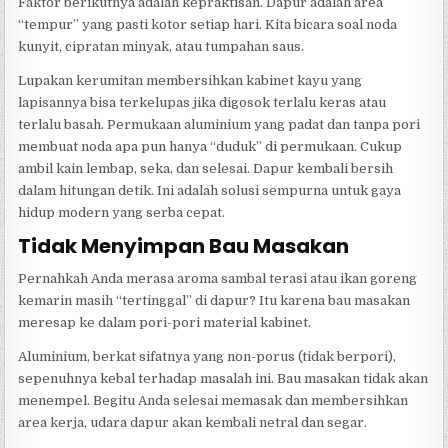
Faktor berikutnya adalah kepraktisan. Dapur adalah area
“tempur” yang pasti kotor setiap hari. Kita bicara soal noda
kunyit, cipratan minyak, atau tumpahan saus.
Lupakan kerumitan membersihkan kabinet kayu yang
lapisannya bisa terkelupas jika digosok terlalu keras atau
terlalu basah. Permukaan aluminium yang padat dan tanpa pori
membuat noda apa pun hanya “duduk” di permukaan. Cukup
ambil kain lembap, seka, dan selesai. Dapur kembali bersih
dalam hitungan detik. Ini adalah solusi sempurna untuk gaya
hidup modern yang serba cepat.
Tidak Menyimpan Bau Masakan
Pernahkah Anda merasa aroma sambal terasi atau ikan goreng
kemarin masih “tertinggal” di dapur? Itu karena bau masakan
meresap ke dalam pori-pori material kabinet.
Aluminium, berkat sifatnya yang non-porus (tidak berpori),
sepenuhnya kebal terhadap masalah ini. Bau masakan tidak akan
menempel. Begitu Anda selesai memasak dan membersihkan
area kerja, udara dapur akan kembali netral dan segar.