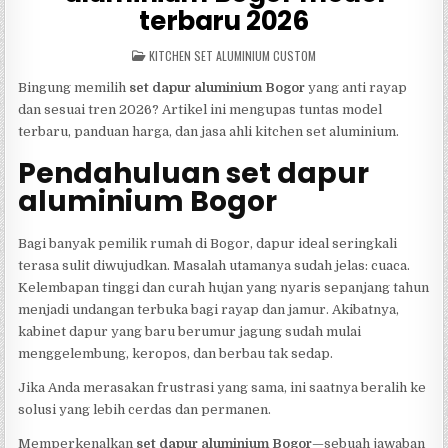
terbaru 2026
POSTED
KITCHEN SET ALUMINIUM CUSTOM
IN
Bingung memilih
set dapur aluminium Bogor
yang anti rayap
dan sesuai tren 2026? Artikel ini mengupas tuntas model
terbaru, panduan harga, dan jasa ahli kitchen set aluminium.
Pendahuluan set dapur
aluminium Bogor
Bagi banyak pemilik rumah di Bogor, dapur ideal seringkali
terasa sulit diwujudkan. Masalah utamanya sudah jelas: cuaca.
Kelembapan tinggi dan curah hujan yang nyaris sepanjang tahun
menjadi undangan terbuka bagi rayap dan jamur. Akibatnya,
kabinet dapur yang baru berumur jagung sudah mulai
menggelembung, keropos, dan berbau tak sedap.
Jika Anda merasakan frustrasi yang sama, ini saatnya beralih ke
solusi yang lebih cerdas dan permanen.
Memperkenalkan
set dapur aluminium Bogor
—sebuah jawaban