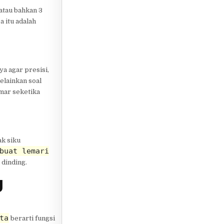
atau bahkan 3
a itu adalah
a agar presisi,
elainkan soal
mar seketika
ak siku
buat lemari
 dinding.
g
ta
berarti fungsi