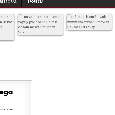
 RESTORAN
INFOPEDIA
lega
usi lemari