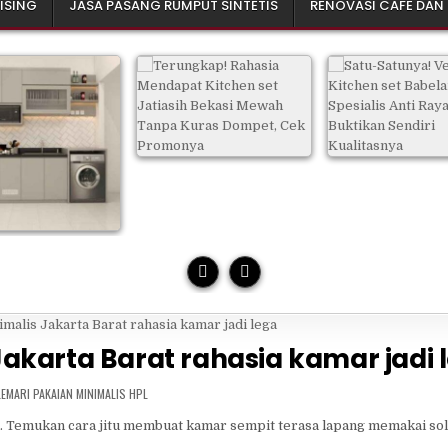
ISING
JASA PASANG RUMPUT SINTETIS
RENOVASI CAFE DAN
akarta Barat rahasia kamar jadi 
POSTED
LEMARI PAKAIAN MINIMALIS HPL
N
ih. Temukan cara jitu membuat kamar sempit terasa lapang memakai sol