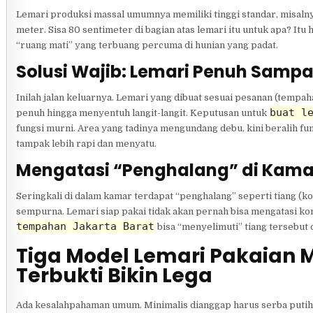
Lemari produksi massal umumnya memiliki tinggi standar, misalnya
meter. Sisa 80 sentimeter di bagian atas lemari itu untuk apa? It
“ruang mati” yang terbuang percuma di hunian yang padat.
Solusi Wajib: Lemari Penuh Sampai
Inilah jalan keluarnya. Lemari yang dibuat sesuai pesanan (temp
buat l
penuh hingga menyentuh langit-langit. Keputusan untuk
fungsi murni. Area yang tadinya mengundang debu, kini beralih f
tampak lebih rapi dan menyatu.
Mengatasi “Penghalang” di Kama
Seringkali di dalam kamar terdapat “penghalang” seperti tiang (ko
sempurna. Lemari siap pakai tidak akan pernah bisa mengatasi kond
tempahan Jakarta Barat
bisa “menyelimuti” tiang tersebut 
Tiga Model Lemari Pakaian M
Terbukti Bikin Lega
Ada kesalahpahaman umum. Minimalis dianggap harus serba putih 