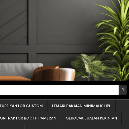
proyek Anda tidak "molor" berbulan-bulan. Penawaran yang detail adalah cermin profesionalisme. Itu tandanya mereka percaya diri dengan apa yang mereka tawarkan. Panduan Memilih Material Terbaik untuk Furniture Custom (Lemari Pakaian, Partisi Minimalis, Dll.) Ini adalah bagian inti dari Jasapedia. Sebagai pusat informasi, tugas saya adalah memberi Anda panduan material furniture yang jujur. Lupakan istilah-istilah rumit. Di Indonesia, 99% furnitur custom menggunakan tiga bahan dasar ini. Mari kita bedah satu per satu. Memilih bahan untuk lemari pakaian atau partisi (penyekat) ruangan tentu beda dengan dapur. Area ini "kering". Fokus utamanya adalah kekuatan menahan beban tumpukan baju dan kestabilan bentuk (agar tidak melengkung). Mengenal Pilihan Bahan Dasar Furnitur (Bukan Istilah Rumit) Bahan dasar adalah "daging" atau "tulang" dari furnitur Anda. Lapisan luar hanyalah "kulit" yang membuatnya cantik. Kekuatan dan umur furnitur ditentukan oleh bahan dasar ini. 1.Kayu Lapis (Sering disebut Multipleks): Pilihan Terkuat untuk Dapur dan Area Basah Ini adalah bahan 'raja'-nya furnitur custom. Saya selalu merekomendasikan ini untuk klien yang serius soal kualitas. Bayangkan beberapa lembar kayu tipis, ditumpuk berselang-seling arah seratnya, lalu direkatkan dengan mesin bertekanan super tinggi. Kelebihan: Hasilnya? Kuat luar biasa, kaku, dan paling 'bandel' melawan lembap dibandingkan bahan olahan lain. Ini adalah syarat wajib untuk kitchen set (khususnya area cuci piring) dan furnitur kamar mandi. Daya cengkeramnya pada sekrup paling 'menggigit', jadi engsel pintu tidak akan mudah kendor atau lepas. Kekurangan: Jelas, harganya paling tinggi di antara ketiganya. Permukaannya tidak sehalus papan serat, jadi butuh keahlian ekstra jika ingin dicat semprot. Saran Ahli: Jika anggaran Anda ada, jangan ragu. Selalu pakai bahan ini, terutama untuk dapur. Untuk lemari pakaian, ini adalah jaminan rak Anda tidak akan melengkung menahan beban baju. 2.Papan Blok (Sering disebut Blokbord): Pilihan Populer untuk Pintu Lemari Besar Ini adalah pilihan 'tengah-tengah'. Papan blok pada dasarnya adalah potongan-potongan kayu lunak (seperti sengon) yang dipadatkan dan disusun, lalu diapit oleh dua lembar kayu tipis di permukaan atas dan bawahnya. Kelebihan: Jauh lebih ringan dibanding kayu lapis. Karena ringan, bahan ini sering dipakai untuk membuat daun pintu lemari yang tinggi dan lebar, agar engselnya tidak kerja terlalu keras. Harganya lebih terjangkau dari kayu lapis. Kekurangan: Kekuatannya jelas di bawah kayu lapis. Saya tidak sarankan ini untuk area basah karena bagian tengahnya (yang berisi susunan kayu) bisa menyerap air. Daya cengkeram sekrupnya lumayan, tapi tidak sekokoh kayu lapis. Saran Ahli: Ini pilihan cerdas untuk menghemat anggaran di area kering. Misalnya, untuk badan lemari atau pintu lemari. Tapi untuk rak ambalan yang menahan beban, tetap utamakan kayu lapis. 3.Papan Serat (Sering disebut Em-De-Ef): Cocok untuk Bentuk Rumit dan Cat Semprot Nama lengkapnya adalah Papan Serat Kepadatan Menengah. Bahan ini adalah 'kerupuk'-nya dunia kayu olahan. Kena air sedikit saja, dia mengembang, hancur. Saya sebut kerupuk karena dia dibuat dari se
ITURE KANTOR CUSTOM
LEMARI PAKAIAN MINIMALIS HPL
KONTRAKTOR BOOTH PAMERAN
GEROBAK JUALAN KEKINIAN