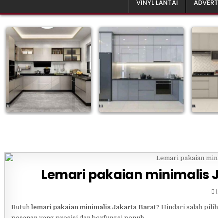
VINYL LANTAI
ADVERT
Lemari pakaian minimalis J
I
Butuh
lemari pakaian minimalis Jakarta Barat
? Hindari salah pil
pesanan yang presisi dan berfungsi penuh.