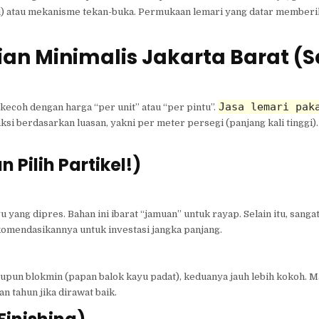
u) atau mekanisme tekan-buka. Permukaan lemari yang datar memberi
an Minimalis Jakarta Barat (
Jasa lemari pak
rkecoh dengan harga “per unit” atau “per pintu”.
 berdasarkan luasan, yakni per meter persegi (panjang kali tinggi). 
Pilih Partikel!)
u yang dipres. Bahan ini ibarat “jamuan” untuk rayap. Selain itu, sanga
omendasikannya untuk investasi jangka panjang.
taupun blokmin (papan balok kayu padat), keduanya jauh lebih kokoh. Ma
n tahun jika dirawat baik.