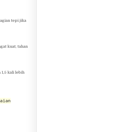
gian tepi jika
gat kuat, tahan
,5 kali lebih
aian