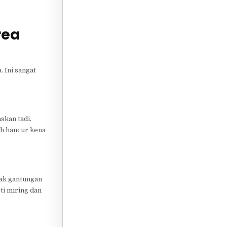
rea
 Ini sangat
skan tadi.
ah hancur kena
yak gantungan
ti miring dan