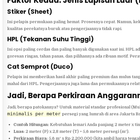
Faktor Kedua: Jenis Lapisan Luar (
Stiker (Sheet)
Ini pelapis permukaan paling hemat. Prosesnya cepat. Namun, keku
kualitas perekatnya buruk atau pengerjaannya tidak rapi.
HPL (Tekanan Suhu Tinggi)
Ini opsi paling cerdas dan paling banyak digunakan saat ini. HPL a
goresan ringan, tahan panas, dan pilihannya ada ribuan motif. Pe
Cat Semprot (Duco)
Pelapis ini memberikan hasil akhir paling premium dan mulus tanp
mahal dari HPL. Pengerjaannya juga lama dan permukaannya relati
Jadi, Berapa Perkiraan Anggaran
Jadi, berapa patokannya? Untuk material standar profesional (Mul
minimalis per meter
persegi yang lumrah di area Jakarta B
Contoh Hitungan:
Kebutuhan lemari Anda panjang 2 meter x tin
Luas:
2 meter (P) x 2,8 meter (T) = 5,6 meter persegi (m²).
Perkiraan Biaya:
5,6 m² x Rp 2.200.000 (kita ambil harga tenga