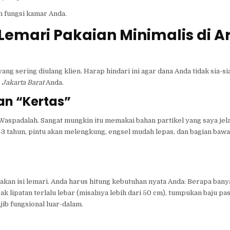
n fungsi kamar Anda.
Lemari Pakaian Minimalis di A
sering diulang klien. Harap hindari ini agar dana Anda tidak sia-sia.
 Jakarta Barat
Anda.
an “Kertas”
aspadalah. Sangat mungkin itu memakai bahan partikel yang saya jela
-3 tahun, pintu akan melengkung, engsel mudah lepas, dan bagian baw
nakan isi lemari. Anda harus hitung kebutuhan nyata Anda: Berapa ban
k lipatan terlalu lebar (misalnya lebih dari 50 cm), tumpukan baju pas
ib fungsional luar-dalam.