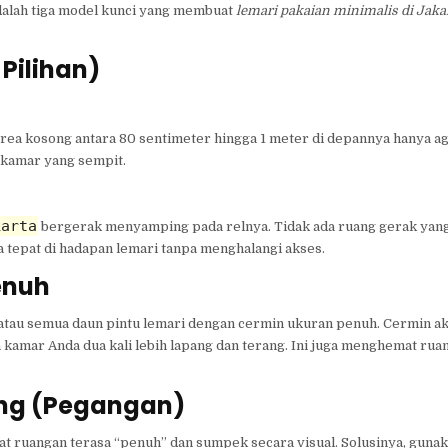
 adalah tiga model kunci yang membuat
lemari pakaian minimalis di Jakar
 Pilihan)
ea kosong antara 80 sentimeter hingga 1 meter di depannya hanya ag
 kamar yang sempit.
karta
bergerak menyamping pada relnya. Tidak ada ruang gerak yang
a tepat di hadapan lemari tanpa menghalangi akses.
enuh
satu atau semua daun pintu lemari dengan cermin ukuran penuh. Cermin a
 kamar Anda dua kali lebih lapang dan terang. Ini juga menghemat ru
ang (Pegangan)
t ruangan terasa “penuh” dan sumpek secara visual. Solusinya, gunak