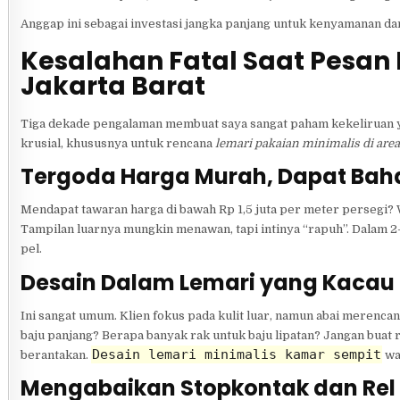
Anggap ini sebagai investasi jangka panjang untuk kenyamanan da
Kesalahan Fatal Saat Pesan 
Jakarta Barat
Tiga dekade pengalaman membuat saya sangat paham kekeliruan yang 
krusial, khususnya untuk rencana
lemari pakaian minimalis di area
Tergoda Harga Murah, Dapat Bah
Mendapat tawaran harga di bawah Rp 1,5 juta per meter persegi? W
Tampilan luarnya mungkin menawan, tapi intinya “rapuh”. Dalam 2
pel.
Desain Dalam Lemari yang Kacau
Ini sangat umum. Klien fokus pada kulit luar, namun abai merenca
baju panjang? Berapa banyak rak untuk baju lipatan? Jangan buat ra
Desain lemari minimalis kamar sempit
berantakan.
waj
Mengabaikan Stopkontak dan Rel