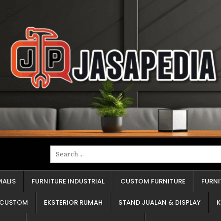
erima jawaban "kayu olahan" atau "blokmin". Tanyakan spesifik. Apakah itu kayu lapis (multipleks), papan blok (blokbord), atau papan serat (em-de-ef)? Ketiganya punya kekuatan dan ketahanan air yang sangat berbeda. Kayu lapis jauh lebih superior untuk area basah. Ini adalah penentu 50% dari harga. "Baju"-nya Pakai Apa? Ini adalah lapisan luar. Apakah pakai pelapis tempel (seperti HPL) atau pakai cat semprot (seperti duco)? Pelapis tempel lebih tahan gores dan harganya lebih terjangkau. Cat semprot memberi kesan mulus dan mewah, tapi harganya bisa dua kali lipat dan perawatannya butuh kehati-hatian. "Sendi"-nya Merek Apa? Yang saya maksud adalah engsel pintu dan rel laci. Ini adalah nyawa dari furnitur Anda. Furnitur bagus dengan engsel murahan akan rusak dalam setahun. Penyedia jasa yang jujur akan berani menyebutkan merek aksesorinya. Cara Hitungnya Bagaimana? Apakah harga dihitung per meter lari atau per meter persegi? Keduanya akan menghasilkan angka akhir yang sangat berbeda. Pastikan Anda dan penyedia jasa sepakat soal ini sejak awal. Memahami empat poin ini adalah fondasi untuk mendapatkan informasi furniture custom terpercaya. Menghindari Salah Pilih: Tiga Kesalahan Umum Pemesan Pemula Selama puluhan tahun, saya perhatikan pemesan pemula selalu jatuh di tiga lubang yang sama. Tolong, jangan ulangi kesalahan ini: Silau Harga Murah. Ini jebakan paling klasik. Harga yang kelewat murah sudah pasti mengorbankan sesuatu. Entah itu "daging" furnitur Anda diganti bahan berkualitas rendah (misalnya papan serbuk yang hancur kena air), "sendi" yang dipakai adalah kualitas terendah, atau pengerjaannya asal jadi. Ingat, furnitur adalah investasi, bukan biaya sekali habis. Terpukau Desain (Lupa Kualitas). Klien sering datang membawa gambar dari internet. "Saya mau persis begini." Mereka fokus pada warna dan model, tapi lupa menanyakan empat poin yang saya sebutkan di atas. Furnitur hebat adalah gabungan desain cantik dan konstruksi yang 'badak'. Pastikan Anda membahas keduanya. Kesepakatan "Katanya". "Katanya dulu sudah termasuk lampu." "Saya kira sudah dapat rak piring." Semua kesepakatan lisan akan menguap begitu pengerjaan dimulai. Selalu minta penawaran tertulis. Rinci, jelas, dan lengkap. Dokumen itu adalah pegangan dan pelindung Anda jika terjadi masalah. Panduan dari Ahli: Cara Membaca Penawaran Harga yang Benar Penawaran harga dari penyedia jasa profesional harusnya detail, bukan sekadar satu angka total. Penawaran yang benar dan jujur wajib mencantumkan: Rincian Material: Ini adalah jantungnya. Harus tertulis jelas. Contoh: "Bahan Dasar: Kayu Lapis 18 milimeter. Pelapis Luar: Pelapis Tempel (HPL) Merek A. Pelapis Dalam: Melamin." Jika hanya tertulis "Bahan berkualitas", Anda harus langsung bertanya. Rincian Aksesori: Penawaran yang baik akan merinci. Contoh: "Engsel pintu: 4 buah, Buka-tutup lambat (Slow Motion) Merek B. Rel laci: 2 set, Rel bola (Double Track) Merek C." Jika hanya tertulis "aksesori standar", bersiaplah kecewa. Rincian Pekerjaan: Apa saja yang Anda dapatkan dengan harga tersebut? Apakah sudah termasuk ongkos kirim? Biaya pasang? Pembongkaran furnitur lama? Apakah sudah termasuk lampu, cermin, atau stop kontak? Semua harus tertulis. Waktu dan Pembayaran: Kapan uang muka dibayar? Kapan pelunasan? Dan yang terpenting, berapa lama waktu pengerjaan (misalnya, 21 hari kerja) dihitung sejak gambar kerja Anda setujui? Ini penting agar 
Search
for:
MALIS
FURNITURE INDUSTRIAL
CUSTOM FURNITURE
FURN
M CUSTOM
EKSTERIOR RUMAH
STAND JUALAN & DISPLAY