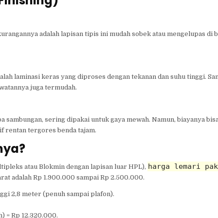
Finishing)
rangannya adalah lapisan tipis ini mudah sobek atau mengelupas di ba
dalah laminasi keras yang diproses dengan tekanan dan suhu tinggi. San
rawatannya juga termudah.
a sambungan, sering dipakai untuk gaya mewah. Namun, biayanya bisa 1
f rentan tergores benda tajam.
nya?
harga lemari pak
tipleks atau Blokmin dengan lapisan luar HPL),
arat adalah Rp 1.900.000 sampai Rp 2.500.000.
ggi 2,8 meter (penuh sampai plafon).
h) = Rp 12.320.000.