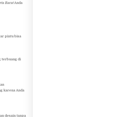
ta Barat
Anda
ar pintu bisa
 terbuang di
kan
ang karena Anda
an desain tanpa