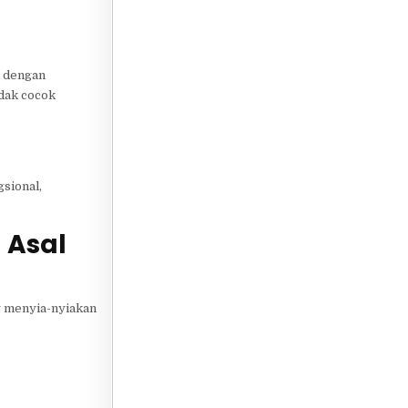
e dengan
idak cocok
sional,
 Asal
ng menyia-nyiakan