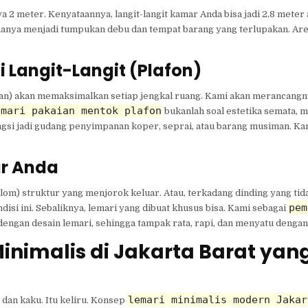
 2 meter. Kenyataannya, langit-langit kamar Anda bisa jadi 2,8 meter 
u hanya menjadi tumpukan debu dan tempat barang yang terlupakan. Are
 Langit-Langit (Plafon)
ahan) akan memaksimalkan setiap jengkal ruang. Kami akan merancangny
emari pakaian mentok plafon
bukanlah soal estetika semata, m
ungsi jadi gudang penyimpanan koper, seprai, atau barang musiman. Ka
r Anda
lom) struktur yang menjorok keluar. Atau, terkadang dinding yang tid
pem
isi ini. Sebaliknya, lemari yang dibuat khusus bisa. Kami sebagai
dengan desain lemari, sehingga tampak rata, rapi, dan menyatu dengan
inimalis di Jakarta Barat yan
lemari minimalis modern Jakar
dan kaku. Itu keliru. Konsep