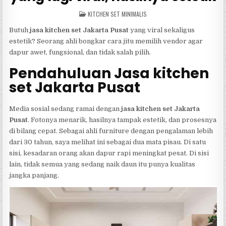
POSTED
KITCHEN SET MINIMALIS
IN
Butuh
jasa kitchen set Jakarta Pusat
yang viral sekaligus
estetik? Seorang ahli bongkar cara jitu memilih vendor agar
dapur awet, fungsional, dan tidak salah pilih.
Pendahuluan Jasa kitchen
set Jakarta Pusat
Media sosial sedang ramai dengan
jasa kitchen set Jakarta
Pusat
. Fotonya menarik, hasilnya tampak estetik, dan prosesnya
di bilang cepat. Sebagai ahli furniture dengan pengalaman lebih
dari 30 tahun, saya melihat ini sebagai dua mata pisau. Di satu
sisi, kesadaran orang akan dapur rapi meningkat pesat. Di sisi
lain, tidak semua yang sedang naik daun itu punya kualitas
jangka panjang.