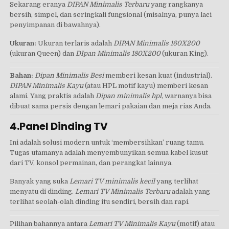
Sekarang eranya
DIPAN Minimalis Terbaru
yang rangkanya
bersih, simpel, dan seringkali fungsional (misalnya, punya laci
penyimpanan di bawahnya).
Ukuran:
Ukuran terlaris adalah
DIPAN Minimalis 160X200
(ukuran Queen) dan
DIpan Minimalis 180X200
(ukuran King).
Bahan:
Dipan Minimalis Besi
memberi kesan kuat (industrial).
DIPAN Minimalis Kayu
(atau HPL motif kayu) memberi kesan
alami. Yang praktis adalah
Dipan minimalis hpl
, warnanya bisa
dibuat sama persis dengan lemari pakaian dan meja rias Anda.
4.Panel Dinding TV
Ini adalah solusi modern untuk ‘membersihkan’ ruang tamu.
Tugas utamanya adalah menyembunyikan semua kabel kusut
dari TV, konsol permainan, dan perangkat lainnya.
Banyak yang suka
Lemari TV minimalis kecil
yang terlihat
menyatu di dinding.
Lemari TV Minimalis Terbaru
adalah yang
terlihat seolah-olah dinding itu sendiri, bersih dan rapi.
Pilihan bahannya antara
Lemari TV Minimalis Kayu
(motif) atau