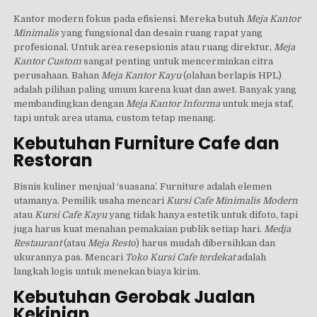
Kantor modern fokus pada efisiensi. Mereka butuh
Meja Kantor
Minimalis
yang fungsional dan desain ruang rapat yang
profesional. Untuk area resepsionis atau ruang direktur,
Meja
Kantor Custom
sangat penting untuk mencerminkan citra
perusahaan. Bahan
Meja Kantor Kayu
(olahan berlapis HPL)
adalah pilihan paling umum karena kuat dan awet. Banyak yang
membandingkan dengan
Meja Kantor Informa
untuk meja staf,
tapi untuk area utama, custom tetap menang.
Kebutuhan Furniture Cafe dan
Restoran
Bisnis kuliner menjual ‘suasana’. Furniture adalah elemen
utamanya. Pemilik usaha mencari
Kursi Cafe Minimalis Modern
atau
Kursi Cafe Kayu
yang tidak hanya estetik untuk difoto, tapi
juga harus kuat menahan pemakaian publik setiap hari.
Medja
Restaurant
(atau
Meja Resto
) harus mudah dibersihkan dan
ukurannya pas. Mencari
Toko Kursi Cafe terdekat
adalah
langkah logis untuk menekan biaya kirim.
Kebutuhan Gerobak Jualan
Kekinian