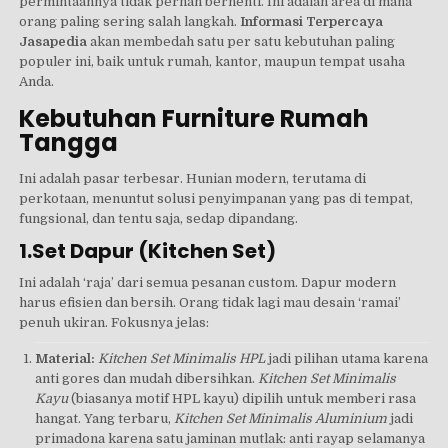
permintaannya tidak pernah berhenti. Ini adalah area di mana
orang paling sering salah langkah.
Informasi Terpercaya
Jasapedia
akan membedah satu per satu kebutuhan paling
populer ini, baik untuk rumah, kantor, maupun tempat usaha
Anda.
Kebutuhan Furniture Rumah
Tangga
Ini adalah pasar terbesar. Hunian modern, terutama di
perkotaan, menuntut solusi penyimpanan yang pas di tempat,
fungsional, dan tentu saja, sedap dipandang.
1.Set Dapur (Kitchen Set)
Ini adalah ‘raja’ dari semua pesanan custom. Dapur modern
harus efisien dan bersih. Orang tidak lagi mau desain ‘ramai’
penuh ukiran. Fokusnya jelas:
Material:
Kitchen Set Minimalis HPL
jadi pilihan utama karena
anti gores dan mudah dibersihkan.
Kitchen Set Minimalis
Kayu
(biasanya motif HPL kayu) dipilih untuk memberi rasa
hangat. Yang terbaru,
Kitchen Set Minimalis Aluminium
jadi
primadona karena satu jaminan mutlak: anti rayap selamanya