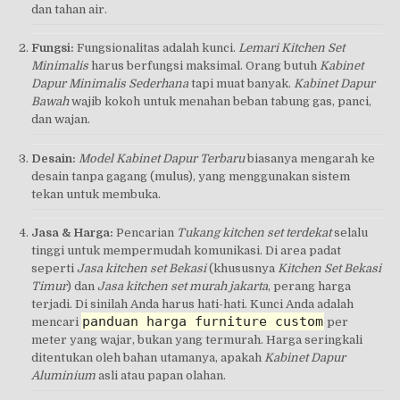
dan tahan air.
Fungsi:
Fungsionalitas adalah kunci.
Lemari Kitchen Set
Minimalis
harus berfungsi maksimal. Orang butuh
Kabinet
Dapur Minimalis Sederhana
tapi muat banyak.
Kabinet Dapur
Bawah
wajib kokoh untuk menahan beban tabung gas, panci,
dan wajan.
Desain:
Model Kabinet Dapur Terbaru
biasanya mengarah ke
desain tanpa gagang (mulus), yang menggunakan sistem
tekan untuk membuka.
Jasa & Harga:
Pencarian
Tukang kitchen set terdekat
selalu
tinggi untuk mempermudah komunikasi. Di area padat
seperti
Jasa kitchen set Bekasi
(khususnya
Kitchen Set Bekasi
Timur
) dan
Jasa kitchen set murah jakarta
, perang harga
terjadi. Di sinilah Anda harus hati-hati. Kunci Anda adalah
panduan harga furniture custom
mencari
per
meter yang wajar, bukan yang termurah. Harga seringkali
ditentukan oleh bahan utamanya, apakah
Kabinet Dapur
Aluminium
asli atau papan olahan.