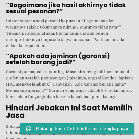
“Bagaimana jika hasil akhirnya tidak
sesuai pesanan?”
Ini pertanyaan soal garansi kepuasan. “Bagaimana jika
warnanya salah? Ukurannya miring? Pintunya tidak rata?”
Tukang profesional akan bertanggung jawab penuh
memperbaikinya tanpa ada biaya tambahan. Pastikan ini ada
dalam kesepakatan.
“Apakah ada jaminan (garansi)
setelah barang jadi?”
Garansi purnajual itu penting. Masalah seringkali baru muncul
2-3 bulan setelah pemasangan (misalnya, engsel kendor, lapisan
HPL menggelembung). Tanyakan, “Ada garansi berapa lama?
Mencakup apa saja?” Garansi yang wajar adalah 3-6 bulan untuk
kerusakan fungsi (bukan karena kesalahan pemakaian).
Hindari Jebakan Ini Saat Memilih
Jasa
Sebagai
ahli furniture custom
dengan pengalaman puluhan
Hubungi kami Untuk informasi lengkap nya
tahun, saya paling sering melihat orang jatuh di tiga lubang
jebakan ini.