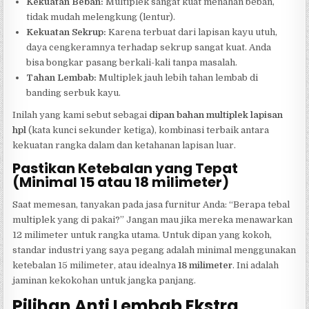
Kekuatan Beban:
Multiplek sangat kuat menahan beban,
tidak mudah melengkung (lentur).
Kekuatan Sekrup:
Karena terbuat dari lapisan kayu utuh,
daya cengkeramnya terhadap sekrup sangat kuat. Anda
bisa bongkar pasang berkali-kali tanpa masalah.
Tahan Lembab:
Multiplek jauh lebih tahan lembab di
banding serbuk kayu.
Inilah yang kami sebut sebagai
dipan bahan multiplek lapisan
hpl
(kata kunci sekunder ketiga), kombinasi terbaik antara
kekuatan rangka dalam dan ketahanan lapisan luar.
Pastikan Ketebalan yang Tepat
(Minimal 15 atau 18 milimeter)
Saat memesan, tanyakan pada jasa furnitur Anda: “Berapa tebal
multiplek yang di pakai?” Jangan mau jika mereka menawarkan
12 milimeter untuk rangka utama. Untuk dipan yang kokoh,
standar industri yang saya pegang adalah minimal menggunakan
ketebalan 15 milimeter, atau idealnya
18 milimeter
. Ini adalah
jaminan kekokohan untuk jangka panjang.
Pilihan Anti Lembab Ekstra