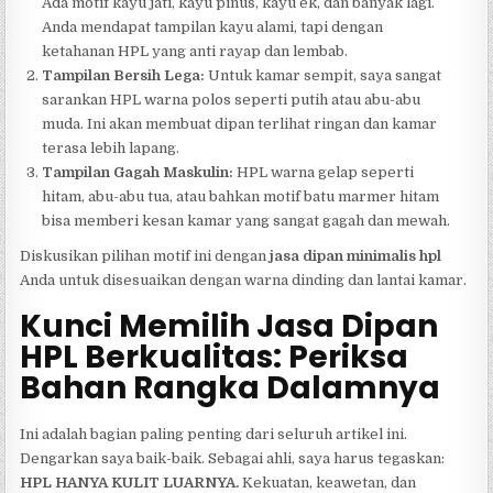
Ada motif kayu jati, kayu pinus, kayu ek, dan banyak lagi.
Anda mendapat tampilan kayu alami, tapi dengan
ketahanan HPL yang anti rayap dan lembab.
Tampilan Bersih Lega:
Untuk kamar sempit, saya sangat
sarankan HPL warna polos seperti putih atau abu-abu
muda. Ini akan membuat dipan terlihat ringan dan kamar
terasa lebih lapang.
Tampilan Gagah Maskulin:
HPL warna gelap seperti
hitam, abu-abu tua, atau bahkan motif batu marmer hitam
bisa memberi kesan kamar yang sangat gagah dan mewah.
Diskusikan pilihan motif ini dengan
jasa dipan minimalis hpl
Anda untuk disesuaikan dengan warna dinding dan lantai kamar.
Kunci Memilih Jasa Dipan
HPL Berkualitas: Periksa
Bahan Rangka Dalamnya
Ini adalah bagian paling penting dari seluruh artikel ini.
Dengarkan saya baik-baik. Sebagai ahli, saya harus tegaskan:
HPL HANYA KULIT LUARNYA.
Kekuatan, keawetan, dan