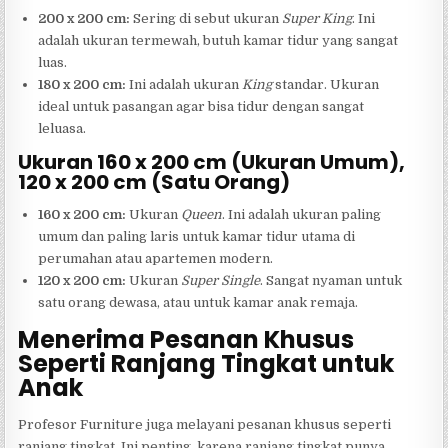
200 x 200 cm:
Sering di sebut ukuran
Super King
. Ini
adalah ukuran termewah, butuh kamar tidur yang sangat
luas.
180 x 200 cm:
Ini adalah ukuran
King
standar. Ukuran
ideal untuk pasangan agar bisa tidur dengan sangat
leluasa.
Ukuran 160 x 200 cm (Ukuran Umum),
120 x 200 cm (Satu Orang)
160 x 200 cm:
Ukuran
Queen
. Ini adalah ukuran paling
umum dan paling laris untuk kamar tidur utama di
perumahan atau apartemen modern.
120 x 200 cm:
Ukuran
Super Single
. Sangat nyaman untuk
satu orang dewasa, atau untuk kamar anak remaja.
Menerima Pesanan Khusus
Seperti Ranjang Tingkat untuk
Anak
Profesor Furniture juga melayani pesanan khusus seperti
ranjang tingkat. Ini penting, karena ranjang tingkat punya