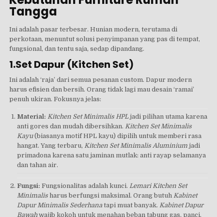
Tangga
Ini adalah pasar terbesar. Hunian modern, terutama di
perkotaan, menuntut solusi penyimpanan yang pas di tempat,
fungsional, dan tentu saja, sedap dipandang.
1.Set Dapur (Kitchen Set)
Ini adalah ‘raja’ dari semua pesanan custom. Dapur modern
harus efisien dan bersih. Orang tidak lagi mau desain ‘ramai’
penuh ukiran. Fokusnya jelas:
Material:
Kitchen Set Minimalis HPL
jadi pilihan utama karena
anti gores dan mudah dibersihkan.
Kitchen Set Minimalis
Kayu
(biasanya motif HPL kayu) dipilih untuk memberi rasa
hangat. Yang terbaru,
Kitchen Set Minimalis Aluminium
jadi
primadona karena satu jaminan mutlak: anti rayap selamanya
dan tahan air.
Fungsi:
Fungsionalitas adalah kunci.
Lemari Kitchen Set
Minimalis
harus berfungsi maksimal. Orang butuh
Kabinet
Dapur Minimalis Sederhana
tapi muat banyak.
Kabinet Dapur
Bawah
wajib kokoh untuk menahan beban tabung gas, panci,