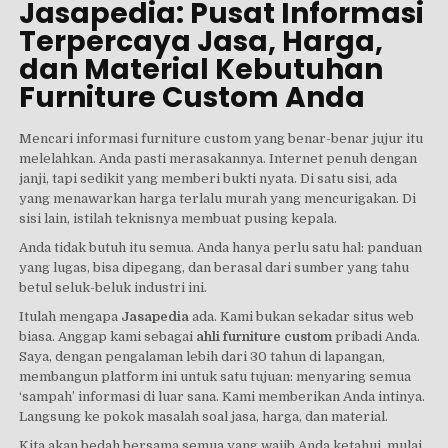
Jasapedia: Pusat Informasi
Terpercaya Jasa, Harga,
dan Material Kebutuhan
Furniture Custom Anda
Mencari informasi furniture custom yang benar-benar jujur itu
melelahkan. Anda pasti merasakannya. Internet penuh dengan
janji, tapi sedikit yang memberi bukti nyata. Di satu sisi, ada
yang menawarkan harga terlalu murah yang mencurigakan. Di
sisi lain, istilah teknisnya membuat pusing kepala.
Anda tidak butuh itu semua. Anda hanya perlu satu hal: panduan
yang lugas, bisa dipegang, dan berasal dari sumber yang tahu
betul seluk-beluk industri ini.
Itulah mengapa
Jasapedia
ada. Kami bukan sekadar situs web
biasa. Anggap kami sebagai
ahli furniture custom
pribadi Anda.
Saya, dengan pengalaman lebih dari 30 tahun di lapangan,
membangun platform ini untuk satu tujuan: menyaring semua
‘sampah’ informasi di luar sana. Kami memberikan Anda intinya.
Langsung ke pokok masalah soal jasa, harga, dan material.
Kita akan bedah bersama semua yang wajib Anda ketahui, mulai