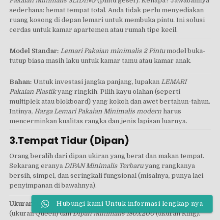
Pakaian Minimalis SLIDING
(pintu geser). Kenapa? Jawabannya
sederhana: hemat tempat total. Anda tidak perlu menyediakan
ruang kosong di depan lemari untuk membuka pintu. Ini solusi
cerdas untuk kamar apartemen atau rumah tipe kecil.
Model Standar:
Lemari Pakaian minimalis 2 Pintu
model buka-
tutup biasa masih laku untuk kamar tamu atau kamar anak.
Bahan:
Untuk investasi jangka panjang, lupakan
LEMARI
Pakaian Plastik
yang ringkih. Pilih kayu olahan (seperti
multiplek atau blokboard) yang kokoh dan awet bertahun-tahun.
Intinya,
Harga Lemari Pakaian Minimalis modern
harus
mencerminkan kualitas rangka dan jenis lapisan luarnya.
3.Tempat Tidur (Dipan)
Orang beralih dari dipan ukiran yang berat dan makan tempat.
Sekarang eranya
DIPAN Minimalis Terbaru
yang rangkanya
bersih, simpel, dan seringkali fungsional (misalnya, punya laci
penyimpanan di bawahnya).
Ukuran:
Ukuran terlaris adalah
DIPAN Minimalis 160X200
Hubungi kami Untuk informasi lengkap nya
(ukuran Queen) dan
DIpan Minimalis 180X200
(ukuran King).