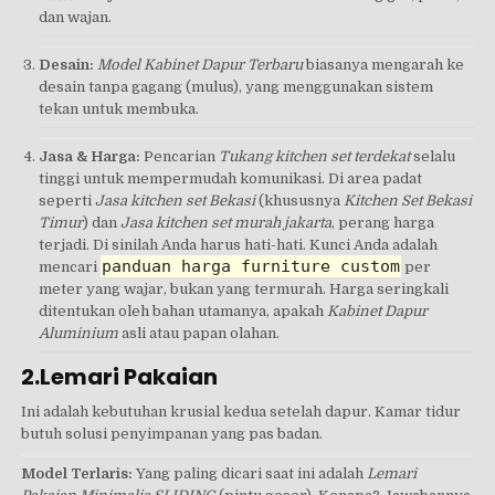
dan wajan.
Desain:
Model Kabinet Dapur Terbaru
biasanya mengarah ke
desain tanpa gagang (mulus), yang menggunakan sistem
tekan untuk membuka.
Jasa & Harga:
Pencarian
Tukang kitchen set terdekat
selalu
tinggi untuk mempermudah komunikasi. Di area padat
seperti
Jasa kitchen set Bekasi
(khususnya
Kitchen Set Bekasi
Timur
) dan
Jasa kitchen set murah jakarta
, perang harga
terjadi. Di sinilah Anda harus hati-hati. Kunci Anda adalah
panduan harga furniture custom
mencari
per
meter yang wajar, bukan yang termurah. Harga seringkali
ditentukan oleh bahan utamanya, apakah
Kabinet Dapur
Aluminium
asli atau papan olahan.
2.Lemari Pakaian
Ini adalah kebutuhan krusial kedua setelah dapur. Kamar tidur
butuh solusi penyimpanan yang pas badan.
Model Terlaris:
Yang paling dicari saat ini adalah
Lemari