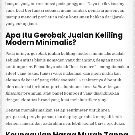
bangun yang berorientasi pada pengguna. Daya tarik visualnya
yang kuat berfungsi sebagai ujung tombak pemasaran senyap,
mampu mencuri perhatian calon konsumen bahkan dari jarak
yang cukup jauh.
Apa Itu Gerobak Jualan Keliling
Modern Minimalis?
Pada intinya,
gerobak jualan keliling
modern minimalis adalah
sebuah entitas bisnis nomaden yang dirancang dengan napas
kontemporer. Filosofinya adalah “less is more”—mengutamakan
siluet yang tegas, fungsi yang maksimal, dan menyingkirkan
elemen dekoratif yang tidak esensial. Karakternya dibentuk
oleh material terkini seperti aluminium, besi
hollow
dengan
finishing
premium, atau panel komposit yang disandingkan
dengan identitas brand yang kuat melalui stiker vinyl.
Dengan memaksimalkan setiap sentimeter untuk area
preparasi, penyimpanan, dan display, gerobak menjadi lebih
efisien, ringan, dan pada akhirnya, lebih hemat biaya produksi.
Keunggulan Harga Murah Tanpa