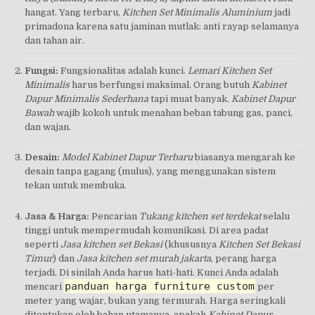
hangat. Yang terbaru,
Kitchen Set Minimalis Aluminium
jadi
primadona karena satu jaminan mutlak: anti rayap selamanya
dan tahan air.
Fungsi:
Fungsionalitas adalah kunci.
Lemari Kitchen Set
Minimalis
harus berfungsi maksimal. Orang butuh
Kabinet
Dapur Minimalis Sederhana
tapi muat banyak.
Kabinet Dapur
Bawah
wajib kokoh untuk menahan beban tabung gas, panci,
dan wajan.
Desain:
Model Kabinet Dapur Terbaru
biasanya mengarah ke
desain tanpa gagang (mulus), yang menggunakan sistem
tekan untuk membuka.
Jasa & Harga:
Pencarian
Tukang kitchen set terdekat
selalu
tinggi untuk mempermudah komunikasi. Di area padat
seperti
Jasa kitchen set Bekasi
(khususnya
Kitchen Set Bekasi
Timur
) dan
Jasa kitchen set murah jakarta
, perang harga
terjadi. Di sinilah Anda harus hati-hati. Kunci Anda adalah
panduan harga furniture custom
mencari
per
meter yang wajar, bukan yang termurah. Harga seringkali
ditentukan oleh bahan utamanya, apakah
Kabinet Dapur