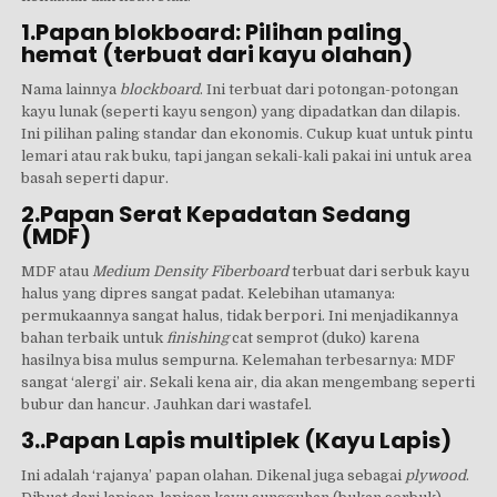
1.Papan blokboard: Pilihan paling
hemat (terbuat dari kayu olahan)
Nama lainnya
blockboard
. Ini terbuat dari potongan-potongan
kayu lunak (seperti kayu sengon) yang dipadatkan dan dilapis.
Ini pilihan paling standar dan ekonomis. Cukup kuat untuk pintu
lemari atau rak buku, tapi jangan sekali-kali pakai ini untuk area
basah seperti dapur.
2.Papan Serat Kepadatan Sedang
(MDF)
MDF atau
Medium Density Fiberboard
terbuat dari serbuk kayu
halus yang dipres sangat padat. Kelebihan utamanya:
permukaannya sangat halus, tidak berpori. Ini menjadikannya
bahan terbaik untuk
finishing
cat semprot (duko) karena
hasilnya bisa mulus sempurna. Kelemahan terbesarnya: MDF
sangat ‘alergi’ air. Sekali kena air, dia akan mengembang seperti
bubur dan hancur. Jauhkan dari wastafel.
3..Papan Lapis multiplek (Kayu Lapis)
Ini adalah ‘rajanya’ papan olahan. Dikenal juga sebagai
plywood
.