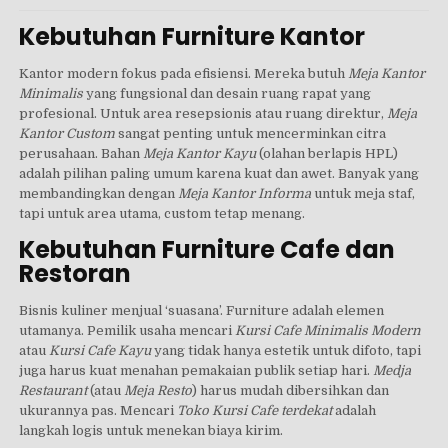
Kebutuhan Furniture Kantor
Kantor modern fokus pada efisiensi. Mereka butuh
Meja Kantor
Minimalis
yang fungsional dan desain ruang rapat yang
profesional. Untuk area resepsionis atau ruang direktur,
Meja
Kantor Custom
sangat penting untuk mencerminkan citra
perusahaan. Bahan
Meja Kantor Kayu
(olahan berlapis HPL)
adalah pilihan paling umum karena kuat dan awet. Banyak yang
membandingkan dengan
Meja Kantor Informa
untuk meja staf,
tapi untuk area utama, custom tetap menang.
Kebutuhan Furniture Cafe dan
Restoran
Bisnis kuliner menjual ‘suasana’. Furniture adalah elemen
utamanya. Pemilik usaha mencari
Kursi Cafe Minimalis Modern
atau
Kursi Cafe Kayu
yang tidak hanya estetik untuk difoto, tapi
juga harus kuat menahan pemakaian publik setiap hari.
Medja
Restaurant
(atau
Meja Resto
) harus mudah dibersihkan dan
ukurannya pas. Mencari
Toko Kursi Cafe terdekat
adalah
langkah logis untuk menekan biaya kirim.