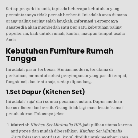
Setiap proyek itu unik, tapi ada beberapa kebutuhan yang
permintaannya tidak pernah berhenti. Ini adalah area di mana
orang paling sering salah langkah.
Informasi Terpercaya
Jasapedia
akan membedah satu per satu kebutuhan paling
populer ini, baik untuk rumah, kantor, maupun tempat usaha
Anda.
Kebutuhan Furniture Rumah
Tangga
Ini adalah pasar terbesar. Hunian modern, terutama di
perkotaan, menuntut solusi penyimpanan yang pas di tempat,
fungsional, dan tentu saja, sedap dipandang.
1.Set Dapur (Kitchen Set)
Ini adalah ‘raja’ dari semua pesanan custom. Dapur modern
harus efisien dan bersih. Orang tidak lagi mau desain ‘ramai’
penuh ukiran. Fokusnya jelas:
Material:
Kitchen Set Minimalis HPL
jadi pilihan utama karena
anti gores dan mudah dibersihkan.
Kitchen Set Minimalis
Kayu
(biasanya motif HPL kayu) dipilih untuk memberi rasa