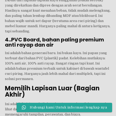
Dibuat dari lapisan-lapisan kayu sungguhan (bukan serbuk)
yang direkatkan dan dipres dengan arah serat bersilangan.
Hasilnya: sangat kuat menahan beban, tidak mudah melengkung,
dan paling tahan lembap dibanding MDF atau blokboard. Ini
bahan wajib untuk set dapur (terutama area cuci piring) dan
mebel kamar mandi. Harganya paling mahal di antara ketiganya,
tapi sebanding.
4..PVC Board, bahan paling premium
anti rayap dan air
Ini adalah bahan generasi baru. Ini bukan kayu. Ini papan yang
terbuat dari bahan PVC (plastik) padat. Kelebihan mutlaknya:
100% anti air, 100% anti rayap. Sangat ringan tapi kuat. Ini
adalah bahan premium terbaik untuk kabinet di bawah wastafel
cuci piring. Harganya jauh lebih mahal dari multiplek, tapi ini
solusi permanen.
Memilih Lapisan Luar (Bagian
Akhir)
Ini adalah ‘baju’ atau kulit luar furniture Anda. Inilah yang Anda
Hubungi kami Untuk informasi lengkap nya
lihat dan sentuh setiap hari. Pilihan lapisan luar sangat
memengaruhi tampilan, perawatan, dan biaya.