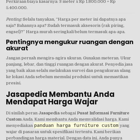
Perkiraan biaya kasarnya: 3 meter x Rp 1.800.000 = Rp
5.400.000.
Penting:
Selalu tanyakan, “Harga per meter ini dapatnya apa
saja? Bahannya apa? Sudah termasuk aksesoris (rak piring,
engsel)?” Harga murah seringkali belum termasuk apa-apa.
Pentingnya mengukur ruangan dengan
akurat
Jangan pernah mengira-ngira ukuran. Gunakan meteran. Ukur
panjang, lebar, dan tinggi ruangan dengan akurat. Penyedia jasa
yang baik akan selalu melakukan survei dan pengukuran ulang
ke lokasi Anda sebelum memulai produksi untuk memastikan
presisi.
Jasapedia Membantu Anda
Mendapat Harga Wajar
Di sinilah peran
Jasapedia
sebagai
Pusat Informasi Furniture
Custom
Anda. Kami membantu Anda memvalidasi harga. Kami
panduan harga furniture custom
menyediakan
yang
wajar di pasaran untuk spesifikasi tertentu. Kami berikan
perbandingan harga material. Dengan data ini, Anda punya