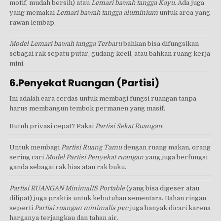
motif, mudah bersih) atau
Lemari bawah tangga Kayu
. Ada juga
yang memakai
Lemari bawah tangga aluminium
untuk area yang
rawan lembap.
Model Lemari bawah tangga Terbaru
bahkan bisa difungsikan
sebagai rak sepatu putar, gudang kecil, atau bahkan ruang kerja
mini.
6.Penyekat Ruangan (Partisi)
Ini adalah cara cerdas untuk membagi fungsi ruangan tanpa
harus membangun tembok permanen yang masif.
Butuh privasi cepat? Pakai
Partisi Sekat Ruangan
.
Untuk membagi
Partisi Ruang Tamu
dengan ruang makan, orang
sering cari
Model Partisi Penyekat ruangan
yang juga berfungsi
ganda sebagai rak hias atau rak buku.
Partisi RUANGAN MinimalIS Portable
(yang bisa digeser atau
dilipat) juga praktis untuk kebutuhan sementara. Bahan ringan
seperti
Partisi ruangan minimalis pvc
juga banyak dicari karena
harganya terjangkau dan tahan air.