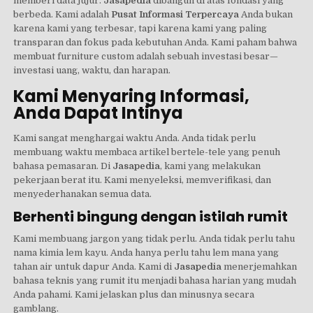
memberi data jujur.
Jasapedia
dibangun di atas fondasi yang
berbeda. Kami adalah
Pusat Informasi Terpercaya
Anda bukan
karena kami yang terbesar, tapi karena kami yang paling
transparan dan fokus pada kebutuhan Anda. Kami paham bahwa
membuat furniture custom adalah sebuah investasi besar—
investasi uang, waktu, dan harapan.
Kami Menyaring Informasi,
Anda Dapat Intinya
Kami sangat menghargai waktu Anda. Anda tidak perlu
membuang waktu membaca artikel bertele-tele yang penuh
bahasa pemasaran. Di
Jasapedia
, kami yang melakukan
pekerjaan berat itu. Kami menyeleksi, memverifikasi, dan
menyederhanakan semua data.
Berhenti bingung dengan istilah rumit
Kami membuang jargon yang tidak perlu. Anda tidak perlu tahu
nama kimia lem kayu. Anda hanya perlu tahu lem mana yang
tahan air untuk dapur Anda. Kami di
Jasapedia
menerjemahkan
bahasa teknis yang rumit itu menjadi bahasa harian yang mudah
Anda pahami. Kami jelaskan plus dan minusnya secara
gamblang.