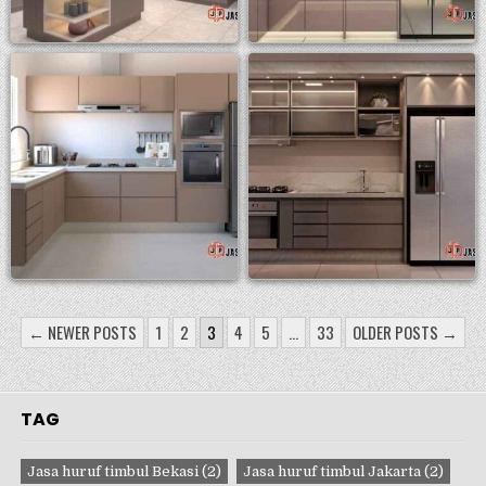
PAGINASI
← NEWER POSTS
1
2
3
4
5
…
33
OLDER POSTS →
POS
TAG
Jasa huruf timbul Bekasi
(2)
Jasa huruf timbul Jakarta
(2)