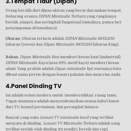
3.Tempat Tidur (Dipan)
Orang beralih dari dipan ukiran yang berat dan makan tempat.
Sekarang eranya
DIPAN Minimalis Terbaru
yang rangkanya
bersih, simpel, dan seringkali fungsional (misalnya, punya laci
penyimpanan di bawahnya).
Ukuran:
Ukuran terlaris adalah
DIPAN Minimalis 160X200
(ukuran Queen) dan
DIpan Minimalis 180X200
(ukuran King).
Bahan:
Dipan Minimalis Besi
memberi kesan kuat (industrial).
DIPAN Minimalis Kayu
(atau HPL motif kayu) memberi kesan
alami. Yang praktis adalah
Dipan minimalis hpl
, warnanya bisa
dibuat sama persis dengan lemari pakaian dan meja rias Anda.
4.Panel Dinding TV
Ini adalah solusi modern untuk ‘membersihkan’ ruang tamu.
Tugas utamanya adalah menyembunyikan semua kabel kusut
dari TV, konsol permainan, dan perangkat lainnya.
Banyak yang suka
Lemari TV minimalis kecil
yang terlihat
menyatu di dinding.
Lemari TV Minimalis Terbaru
adalah yang
terlihat seolah-olah dinding itu sendiri, bersih dan rapi.